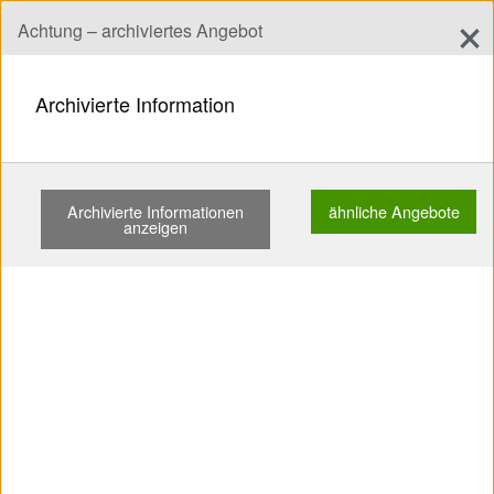
×
Achtung – archiviertes Angebot
Angebot hinzufügen
add
Suchen
Archivierte Information
START
GESCHIRRE
FÜR ANFÄNGER
ADVANCE PROGRESS 3 M GEBRAUCHT …
Archivierte Informationen
ähnliche Angebote
anzeigen
Zeigen
Hauptkategorien
SELL: Geschirr Für Anfänger
Advance Progress 3 M
Gebraucht Karabiner Von
unten reservieren Mit Zähler
Trapez - Relaxbar