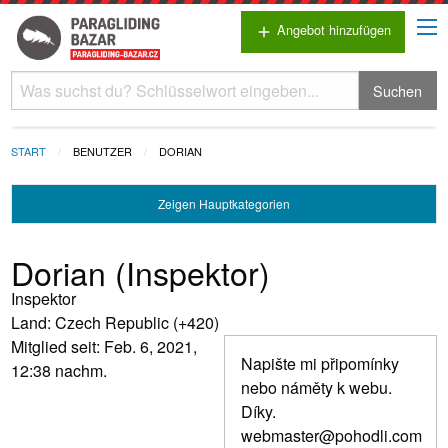
Angebot hinzufügen
add
Suchen
START
BENUTZER
DORIAN
Zeigen
Hauptkategorien
Dorian (Inspektor)
Inspektor
Land: Czech Republic (+420)
Mitglied seit: Feb. 6, 2021,
Napište mi připomínky
12:38 nachm.
nebo náměty k webu.
Díky.
webmaster@pohodli.com