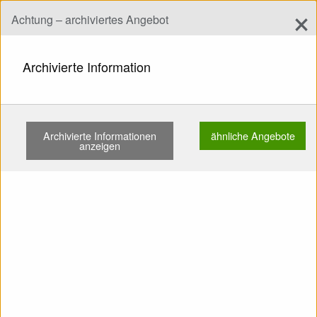
×
Achtung – archiviertes Angebot
Angebot hinzufügen
add
Suchen
Archivierte Information
START
FLÜGEL
EN B
AIRDESIGN SUSI 3 21 60-108KG …
Archivierte Informationen
ähnliche Angebote
Zeigen
Hauptkategorien
anzeigen
SELL: Flügel EN B AirDesign
Susi 3 21 60-108kg Kein
Fliegen im Sand
Baumzweige nicht Nicht
durchnässt TC gültig