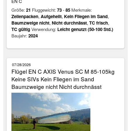
EN C
Größe:
21
Fluggewicht:
73
-
85
Merkmale:
Zellenpacken
,
Aufgehellt
,
Kein Fliegen im Sand
,
Baumzweige nicht
,
Nicht durchnässt
,
TC frisch
,
TC gültig
Verwendung:
Leicht genutzt (50-100 Std.)
Baujahr:
2024
07/28/2026
Flügel EN C AXIS Venus SC M 85-105kg
Keine SIVs Kein Fliegen im Sand
Baumzweige nicht Nicht durchnässt