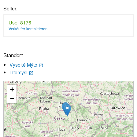
Seller:
User 8176
Verkäufer kontaktieren
Standort
Vysoké Mýto
launch
Litomyšl
launch
+
Wird geladen...
−