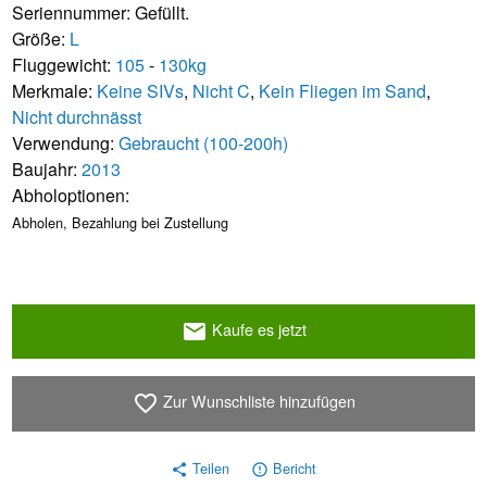
Seriennummer: Gefüllt.
Größe:
L
Fluggewicht:
105
-
130kg
Merkmale:
Keine SIVs
,
Nicht C
,
Kein Fliegen im Sand
,
Nicht durchnässt
Verwendung:
Gebraucht (100-200h)
Baujahr:
2013
Abholoptionen:
Abholen, Bezahlung bei Zustellung
Kaufe es jetzt
email
Zur Wunschliste hinzufügen
favorite_border
Teilen
Bericht
share
error_outline