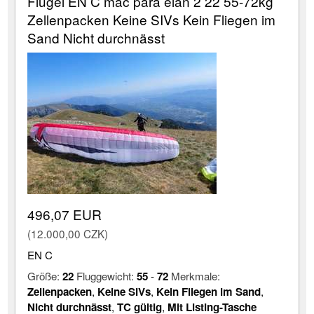
Flügel EN C mac para elan 2 22 55-72kg
Zellenpacken Keine SIVs Kein Fliegen im
Sand Nicht durchnässt
496,07 EUR
(12.000,00 CZK)
EN C
Größe:
22
Fluggewicht:
55
-
72
Merkmale:
Zellenpacken
,
Keine SIVs
,
Kein Fliegen im Sand
,
Nicht durchnässt
,
TC gültig
,
Mit Listing-Tasche