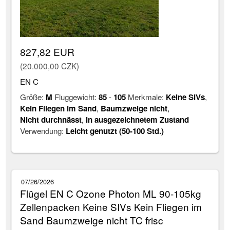
827,82 EUR
(20.000,00 CZK)
EN C
Größe:
M
Fluggewicht:
85
-
105
Merkmale:
Keine SIVs
,
Kein Fliegen im Sand
,
Baumzweige nicht
,
Nicht durchnässt
,
in ausgezeichnetem Zustand
Verwendung:
Leicht genutzt (50-100 Std.)
07/26/2026
Flügel EN C Ozone Photon ML 90-105kg
Zellenpacken Keine SIVs Kein Fliegen im
Sand Baumzweige nicht TC frisc