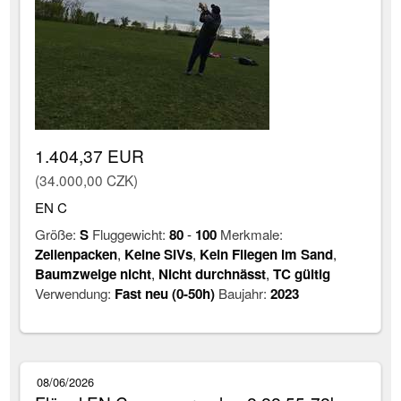
1.404,37 EUR
(34.000,00 CZK)
EN C
Größe:
S
Fluggewicht:
80
-
100
Merkmale:
Zellenpacken
,
Keine SIVs
,
Kein Fliegen im Sand
,
Baumzweige nicht
,
Nicht durchnässt
,
TC gültig
Verwendung:
Fast neu (0-50h)
Baujahr:
2023
08/06/2026