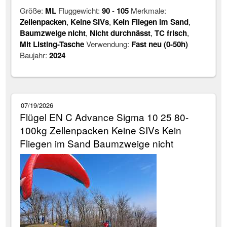
Größe:
ML
Fluggewicht:
90
-
105
Merkmale:
Zellenpacken
,
Keine SIVs
,
Kein Fliegen im Sand
,
Baumzweige nicht
,
Nicht durchnässt
,
TC frisch
,
Mit Listing-Tasche
Verwendung:
Fast neu (0-50h)
Baujahr:
2024
07/19/2026
Flügel EN C Advance Sigma 10 25 80-
100kg Zellenpacken Keine SIVs Kein
Fliegen im Sand Baumzweige nicht