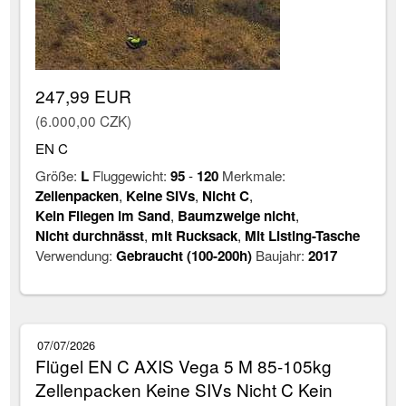
247,99 EUR
(6.000,00 CZK)
EN C
Größe:
L
Fluggewicht:
95
-
120
Merkmale:
Zellenpacken
,
Keine SIVs
,
Nicht C
,
Kein Fliegen im Sand
,
Baumzweige nicht
,
Nicht durchnässt
,
mit Rucksack
,
Mit Listing-Tasche
Verwendung:
Gebraucht (100-200h)
Baujahr:
2017
07/07/2026
Flügel EN C AXIS Vega 5 M 85-105kg
Zellenpacken Keine SIVs Nicht C Kein