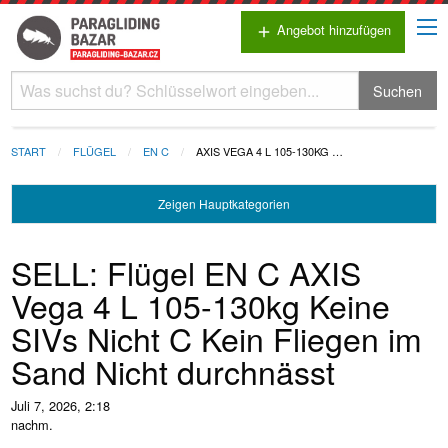
Angebot hinzufügen
add
Suchen
START
FLÜGEL
EN C
AXIS VEGA 4 L 105-130KG …
Zeigen
Hauptkategorien
SELL: Flügel EN C AXIS
Vega 4 L 105-130kg Keine
SIVs Nicht C Kein Fliegen im
Sand Nicht durchnässt
Juli 7, 2026, 2:18
nachm.