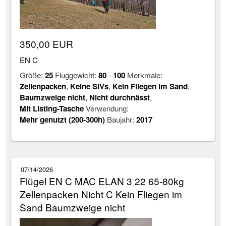
350,00 EUR
EN C
Größe:
25
Fluggewicht:
80
-
100
Merkmale:
Zellenpacken
,
Keine SIVs
,
Kein Fliegen im Sand
,
Baumzweige nicht
,
Nicht durchnässt
,
Mit Listing-Tasche
Verwendung:
Mehr genutzt (200-300h)
Baujahr:
2017
07/14/2026
Flügel EN C MAC ELAN 3 22 65-80kg
Zellenpacken Nicht C Kein Fliegen im
Sand Baumzweige nicht