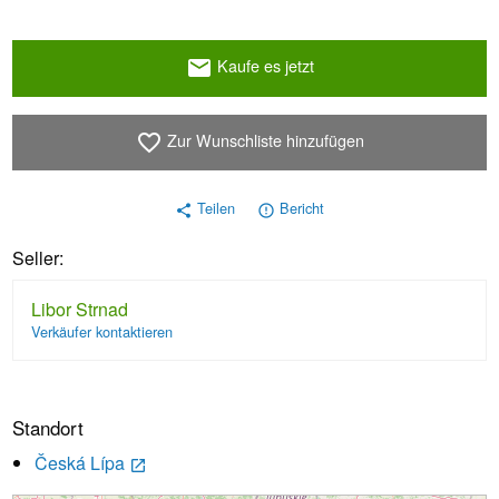
Kaufe es jetzt
email
Zur Wunschliste hinzufügen
favorite_border
Teilen
Bericht
share
error_outline
Seller:
Libor Strnad
Verkäufer kontaktieren
Standort
Česká Lípa
launch