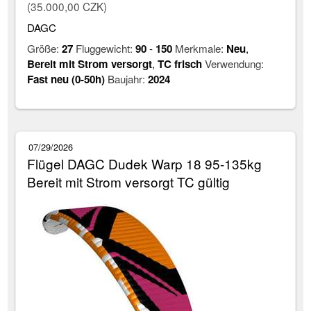
(35.000,00 CZK)
DAGC
Größe:
27
Fluggewicht:
90
-
150
Merkmale:
Neu
,
Bereit mit Strom versorgt
,
TC frisch
Verwendung:
Fast neu (0-50h)
Baujahr:
2024
07/29/2026
Flügel DAGC Dudek Warp 18 95-135kg
Bereit mit Strom versorgt TC gültig