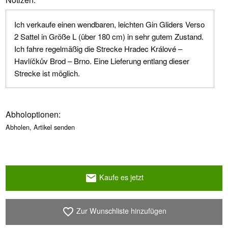
Ich verkaufe einen wendbaren, leichten Gin Gliders Verso
2 Sattel in Größe L (über 180 cm) in sehr gutem Zustand.
Ich fahre regelmäßig die Strecke Hradec Králové –
Havlíčkův Brod – Brno. Eine Lieferung entlang dieser
Strecke ist möglich.
Abholoptionen:
Abholen, Artikel senden
Kaufe es jetzt
email
Zur Wunschliste hinzufügen
favorite_border