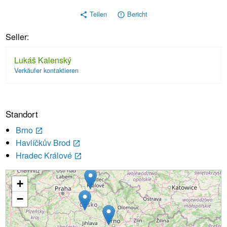
Teilen
Bericht
share
error_outline
Seller:
Lukáš Kalenský
Verkäufer kontaktieren
Standort
Brno
launch
Havlíčkův Brod
launch
Hradec Králové
launch
+
Wird geladen...
−