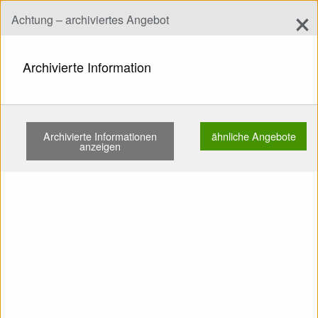
×
Achtung – archiviertes Angebot
Angebot hinzufügen
add
Suchen
Archivierte Information
START
FLÜGEL
EN A
GRADIENT DENALI XS 69-81KG ZELLENPACKEN …
Archivierte Informationen
ähnliche Angebote
anzeigen
Zeigen
Hauptkategorien
SELL: Flügel EN A Gradient
Denali xs 69-81kg
Zellenpacken Keine SIVs
Kein Fliegen im Sand
Baumzweige nicht