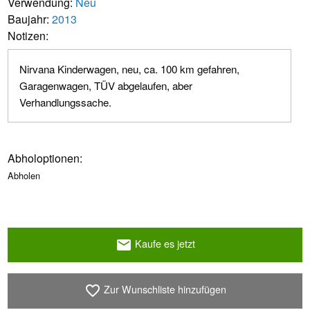
Verwendung:
Neu
Baujahr:
2013
Notizen:
Nirvana Kinderwagen, neu, ca. 100 km gefahren,
Garagenwagen, TÜV abgelaufen, aber
Verhandlungssache.
Abholoptionen:
Abholen
Kaufe es jetzt
email
Zur Wunschliste hinzufügen
favorite_border