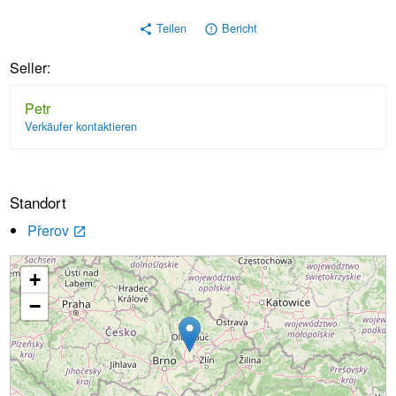
Teilen
Bericht
share
error_outline
Seller:
Petr
Verkäufer kontaktieren
Standort
Přerov
launch
+
Wird geladen...
−