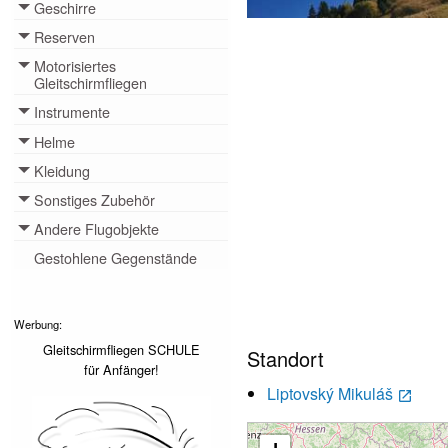
Geschirre
Toggle menu
Reserven
Toggle menu
Motorisiertes
Toggle menu
Gleitschirmfliegen
Instrumente
Toggle menu
Helme
Toggle menu
Kleidung
Toggle menu
Sonstiges Zubehör
Toggle menu
Andere Flugobjekte
Toggle menu
Gestohlene Gegenstände
Werbung:
Gleitschirmfliegen SCHULE
Standort
für Anfänger!
Liptovský Mikuláš
launch