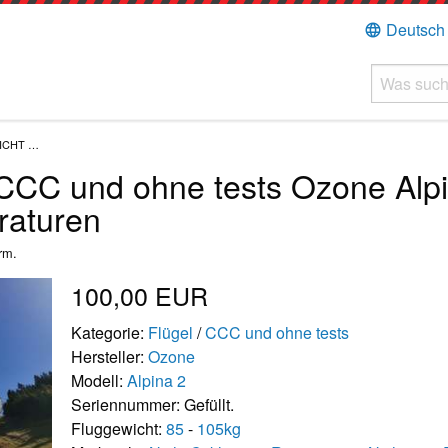
Deutsch
language
NICHT …
CCC und ohne tests Ozone Alpi
raturen
rm.
100,00 EUR
Kategorie:
Flügel
/
CCC und ohne tests
Hersteller:
Ozone
Modell:
Alpina 2
Seriennummer: Gefüllt.
Fluggewicht:
85
-
105kg