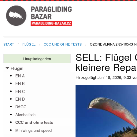
START
FLÜGEL
CCC UND OHNE TESTS
OZONE ALPINA 2 85-105KG 
SELL: Flügel 
Hauptkategorien
kleinere Repa
Flügel
Toggle menu
EN A
Hinzugefügt
Juni 18, 2026, 9:33 vo
EN B
EN C
EN D
DAGC
Akrobatisch
CCC und ohne tests
Miniwings und speed