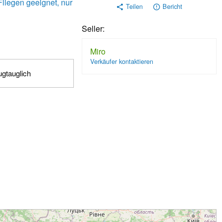
liegen geeignet, nur
Teilen
Bericht
share
error_outline
Seller:
Miro
Verkäufer kontaktieren
ugtauglich