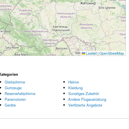
Leaflet
|
OpenStreetMap
Kategorien
Gleitschirme
Helme
Gurtzeuge
Kleidung
Reservefallschirme
Sonstiges Zubehör
Paramotoren
Andere Flugausrüstung
Geräte
Verifizierte Angebote