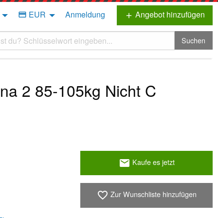
EUR
Anmeldung
Angebot hinzufügen
credit_card
add
Suchen
na 2 85-105kg Nicht C
Kaufe es jetzt
email
Zur Wunschliste hinzufügen
favorite_border