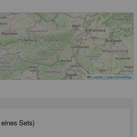
Leaflet
|
OpenStreetMap
 eines Sets)