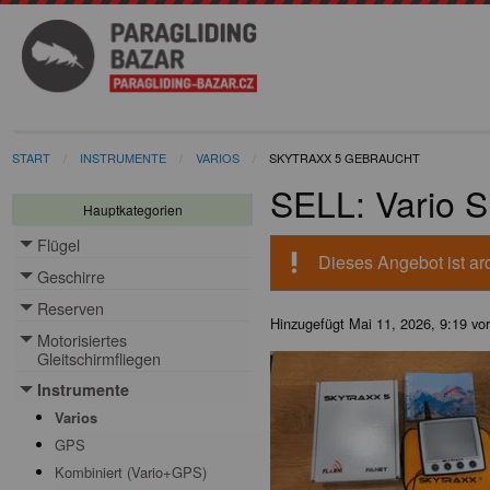
START
INSTRUMENTE
VARIOS
SKYTRAXX 5 GEBRAUCHT
SELL: Vario
Hauptkategorien
Flügel
Toggle menu
priority_high
Dieses Angebot ist arc
Geschirre
Toggle menu
Reserven
Toggle menu
Hinzugefügt
Mai 11, 2026, 9:19 vo
Motorisiertes
Toggle menu
Gleitschirmfliegen
Instrumente
Toggle menu
Varios
GPS
Kombiniert (Vario+GPS)