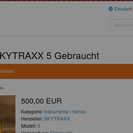
Deutsch
language
 SKYTRAXX 5 Gebraucht
hiviert.
rm.
500,00 EUR
Kategorie:
Instrumente
/
Varios
Hersteller:
SKYTRAXX
Modell:
5
Verwendung:
Gebraucht