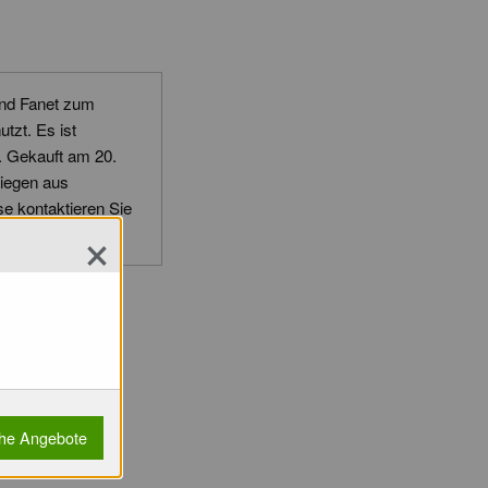
und Fanet zum
tzt. Es ist
i. Gekauft am 20.
liegen aus
se kontaktieren Sie
×
che Angebote