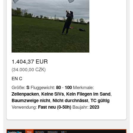
1.404,37 EUR
(34.000,00 CZK)
EN C
Größe:
S
Fluggewicht:
80
-
100
Merkmale:
Zellenpacken
,
Keine SIVs
,
Kein Fliegen im Sand
,
Baumzweige nicht
,
Nicht durchnässt
,
TC gültig
Verwendung:
Fast neu (0-50h)
Baujahr:
2023