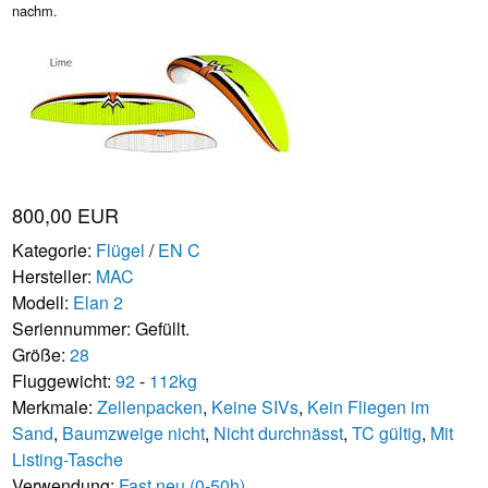
nachm.
800,00 EUR
Kategorie:
Flügel
/
EN C
Hersteller:
MAC
Modell:
Elan 2
Seriennummer: Gefüllt.
Größe:
28
Fluggewicht:
92
-
112kg
Merkmale:
Zellenpacken
,
Keine SIVs
,
Kein Fliegen im
Sand
,
Baumzweige nicht
,
Nicht durchnässt
,
TC gültig
,
Mit
Listing-Tasche
Verwendung:
Fast neu (0-50h)