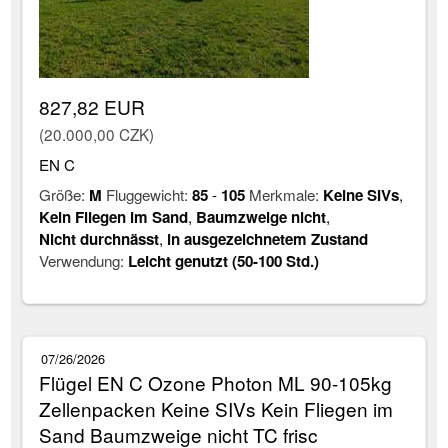
827,82 EUR
(20.000,00 CZK)
EN C
Größe:
M
Fluggewicht:
85
-
105
Merkmale:
Keine SIVs
,
Kein Fliegen im Sand
,
Baumzweige nicht
,
Nicht durchnässt
,
in ausgezeichnetem Zustand
Verwendung:
Leicht genutzt (50-100 Std.)
07/26/2026
Flügel EN C Ozone Photon ML 90-105kg
Zellenpacken Keine SIVs Kein Fliegen im
Sand Baumzweige nicht TC frisc