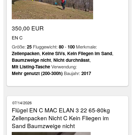
350,00 EUR
EN C
Größe:
25
Fluggewicht:
80
-
100
Merkmale:
Zellenpacken
,
Keine SIVs
,
Kein Fliegen im Sand
,
Baumzweige nicht
,
Nicht durchnässt
,
Mit Listing-Tasche
Verwendung:
Mehr genutzt (200-300h)
Baujahr:
2017
07/14/2026
Flügel EN C MAC ELAN 3 22 65-80kg
Zellenpacken Nicht C Kein Fliegen im
Sand Baumzweige nicht