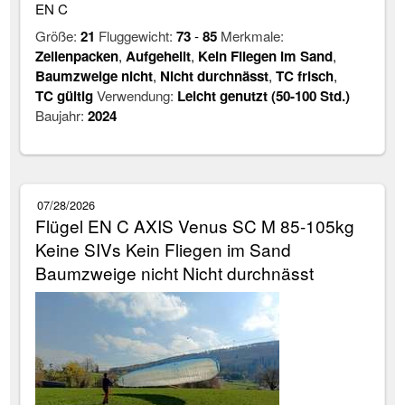
EN C
Größe:
21
Fluggewicht:
73
-
85
Merkmale:
Zellenpacken
,
Aufgehellt
,
Kein Fliegen im Sand
,
Baumzweige nicht
,
Nicht durchnässt
,
TC frisch
,
TC gültig
Verwendung:
Leicht genutzt (50-100 Std.)
Baujahr:
2024
07/28/2026
Flügel EN C AXIS Venus SC M 85-105kg
Keine SIVs Kein Fliegen im Sand
Baumzweige nicht Nicht durchnässt