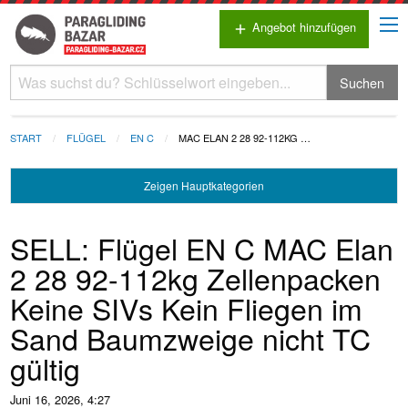
Angebot hinzufügen
add
Suchen
START
FLÜGEL
EN C
MAC ELAN 2 28 92-112KG …
Zeigen
Hauptkategorien
SELL: Flügel EN C MAC Elan
2 28 92-112kg Zellenpacken
Keine SIVs Kein Fliegen im
Sand Baumzweige nicht TC
gültig
Juni 16, 2026, 4:27