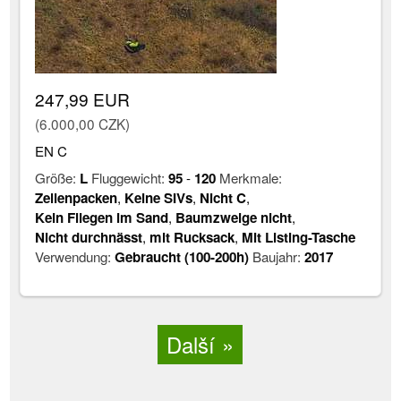
247,99 EUR
(6.000,00 CZK)
EN C
Größe:
L
Fluggewicht:
95
-
120
Merkmale:
Zellenpacken
,
Keine SIVs
,
Nicht C
,
Kein Fliegen im Sand
,
Baumzweige nicht
,
Nicht durchnässt
,
mit Rucksack
,
Mit Listing-Tasche
Verwendung:
Gebraucht (100-200h)
Baujahr:
2017
Další