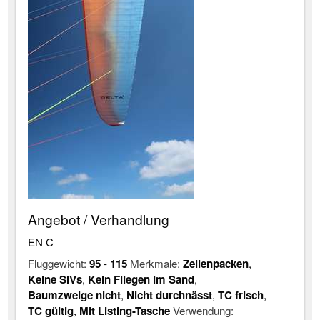
Angebot / Verhandlung
EN C
Fluggewicht:
95
-
115
Merkmale:
Zellenpacken
,
Keine SIVs
,
Kein Fliegen im Sand
,
Baumzweige nicht
,
Nicht durchnässt
,
TC frisch
,
TC gültig
,
Mit Listing-Tasche
Verwendung: