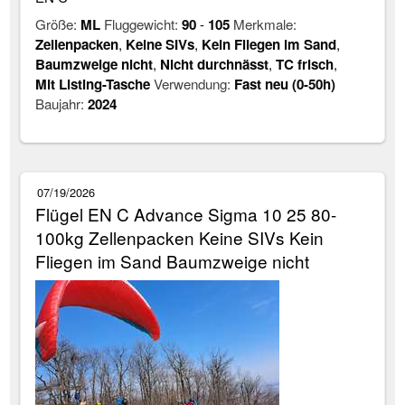
Größe:
ML
Fluggewicht:
90
-
105
Merkmale:
Zellenpacken
,
Keine SIVs
,
Kein Fliegen im Sand
,
Baumzweige nicht
,
Nicht durchnässt
,
TC frisch
,
Mit Listing-Tasche
Verwendung:
Fast neu (0-50h)
Baujahr:
2024
07/19/2026
Flügel EN C Advance Sigma 10 25 80-
100kg Zellenpacken Keine SIVs Kein
Fliegen im Sand Baumzweige nicht