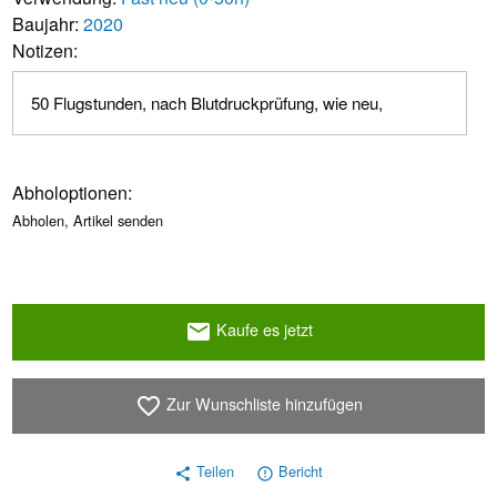
Baujahr:
2020
Notizen:
50 Flugstunden, nach Blutdruckprüfung, wie neu,
Abholoptionen:
Abholen, Artikel senden
Kaufe es jetzt
email
Zur Wunschliste hinzufügen
favorite_border
Teilen
Bericht
share
error_outline