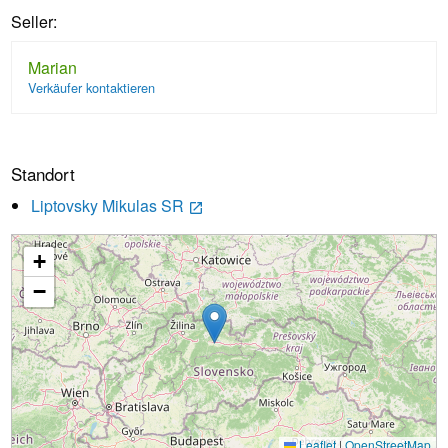
Seller:
Marian
Verkäufer kontaktieren
Standort
Liptovsky Mikulas SR
launch
+
Wird geladen...
−
Leaflet
|
OpenStreetMap