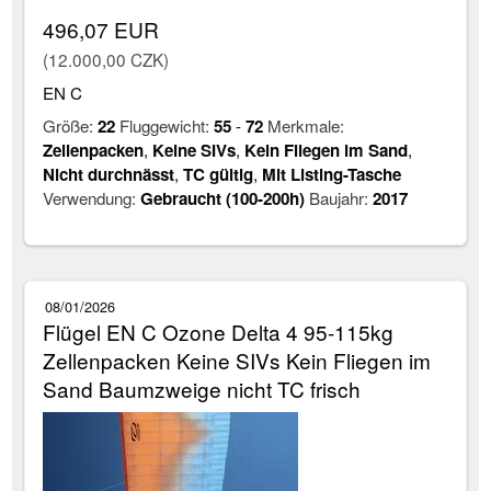
496,07 EUR
(12.000,00 CZK)
EN C
Größe:
22
Fluggewicht:
55
-
72
Merkmale:
Zellenpacken
,
Keine SIVs
,
Kein Fliegen im Sand
,
Nicht durchnässt
,
TC gültig
,
Mit Listing-Tasche
Verwendung:
Gebraucht (100-200h)
Baujahr:
2017
08/01/2026
Flügel EN C Ozone Delta 4 95-115kg
Zellenpacken Keine SIVs Kein Fliegen im
Sand Baumzweige nicht TC frisch