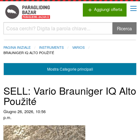
Aggiungi offerta
add
Ricerca
PAGINA INIZIALE
INSTRUMENTS
VARIOS
BRAUNIGER IQ ALTO POUŽITÉ
Mostra
Categorie principali
SELL: Vario Brauniger IQ Alto
Použité
Giugno 26, 2026, 10:56
p.m.