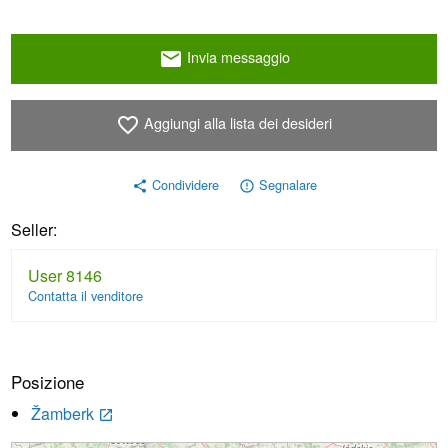
Invia messaggio
email
Aggiungi alla lista dei desideri
favorite_border
Condividere
Segnalare
share
error_outline
Seller:
User 8146
Contatta il venditore
Posizione
Žamberk
launch