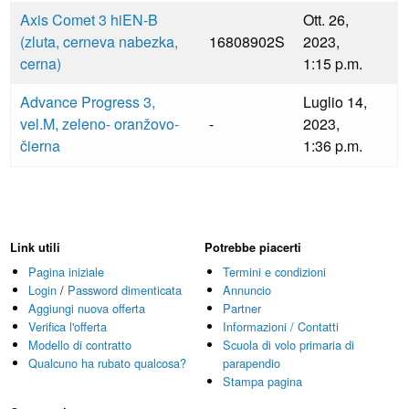
Axis Comet 3 hiEN-B
Ott. 26,
(zluta, cerneva nabezka,
16808902S
2023,
cerna)
1:15 p.m.
Advance Progress 3,
Luglio 14,
vel.M, zeleno- oranžovo-
-
2023,
čierna
1:36 p.m.
Link utili
Potrebbe piacerti
Pagina iniziale
Termini e condizioni
Login
/
Password dimenticata
Annuncio
Aggiungi nuova offerta
Partner
Verifica l'offerta
Informazioni / Contatti
Modello di contratto
Scuola di volo primaria di
Qualcuno ha rubato qualcosa?
parapendio
Stampa pagina