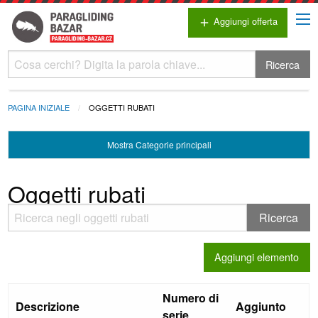
Aggiungi offerta
add
Ricerca
PAGINA INIZIALE
OGGETTI RUBATI
Mostra
Categorie principali
Oggetti rubati
Aggiungi elemento
Numero di
Descrizione
Aggiunto
serie