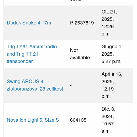
Ott. 21,
2025,
Dudek Snake 4 17m
P-2637819
12:26
p.m.
Trig TY91 Aircraft radio
Giugno 1,
Not
and Trig TT 21
2025,
available
transponder
5:27 p.m.
Aprile 16,
Swing ARCUS 4
2025,
-
žlutooranžová, 28 velikost
12:19
p.m.
Dic. 3,
2024,
Nova Ion Light 5, Size S
604135
10:57
a.m.