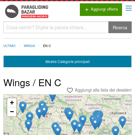
Aggiungi offerta
add
Ricerca
ULTIMO
WINGS
EN C
Mostra
Categorie principali
Wings / EN C
Aggiungi alla lista dei desideri
favorite_border
+
Caricamento...
−