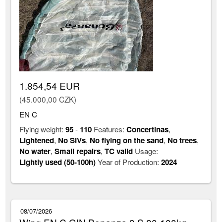
1.854,54 EUR
(45.000,00 CZK)
EN C
Flying weight:
95
-
110
Features:
Concertinas
,
Lightened
,
No SIVs
,
No flying on the sand
,
No trees
,
No water
,
Small repairs
,
TC valid
Usage:
Lightly used (50-100h)
Year of Production:
2024
08/07/2026