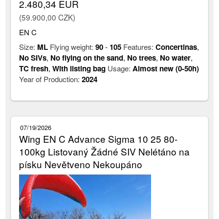
2.480,34 EUR
(59.900,00 CZK)
EN C
Size:
ML
Flying weight:
90
-
105
Features:
Concertinas
,
No SIVs
,
No flying on the sand
,
No trees
,
No water
,
TC fresh
,
With listing bag
Usage:
Almost new (0-50h)
Year of Production:
2024
07/19/2026
Wing EN C Advance Sigma 10 25 80-
100kg Listovaný Žádné SIV Nelétáno na
písku Nevětveno Nekoupáno