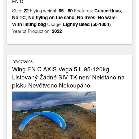
EN C
Size:
22
Flying weight:
65
-
80
Features:
Concertinas
,
No TC
,
No flying on the sand
,
No trees
,
No water
,
With listing bag
Usage:
Lightly used (50-100h)
Year of Production:
2022
07/07/2026
Wing EN C AXIS Vega 5 L 95-120kg
Listovaný Žádné SIV TK není Nelétáno na
písku Nevětveno Nekoupáno