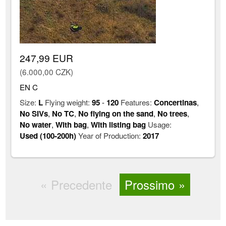
247,99 EUR
(6.000,00 CZK)
EN C
Size:
L
Flying weight:
95
-
120
Features:
Concertinas
,
No SIVs
,
No TC
,
No flying on the sand
,
No trees
,
No water
,
With bag
,
With listing bag
Usage:
Used (100-200h)
Year of Production:
2017
Precedente
Prossimo