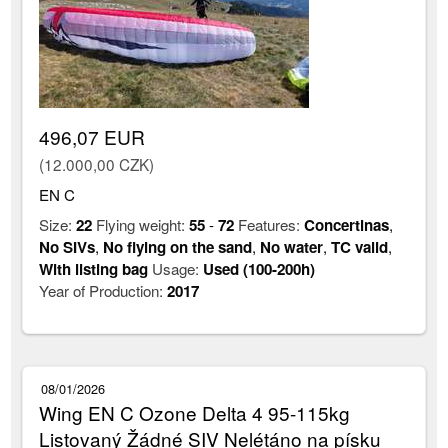
496,07 EUR
(12.000,00 CZK)
EN C
Size:
22
Flying weight:
55
-
72
Features:
Concertinas
,
No SIVs
,
No flying on the sand
,
No water
,
TC valid
,
With listing bag
Usage:
Used (100-200h)
Year of Production:
2017
08/01/2026
Wing EN C Ozone Delta 4 95-115kg
Listovaný Žádné SIV Nelétáno na písku