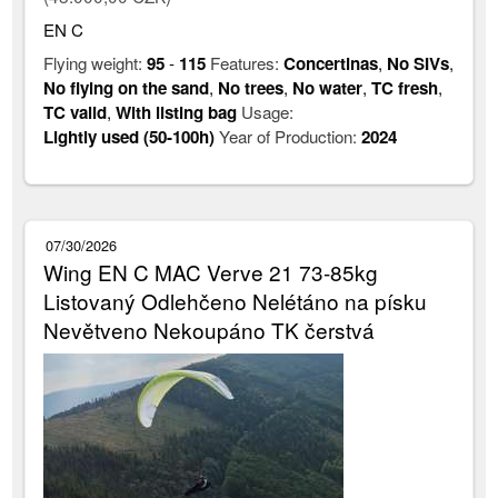
EN C
Flying weight:
95
-
115
Features:
Concertinas
,
No SIVs
,
No flying on the sand
,
No trees
,
No water
,
TC fresh
,
TC valid
,
With listing bag
Usage:
Lightly used (50-100h)
Year of Production:
2024
07/30/2026
Wing EN C MAC Verve 21 73-85kg
Listovaný Odlehčeno Nelétáno na písku
Nevětveno Nekoupáno TK čerstvá