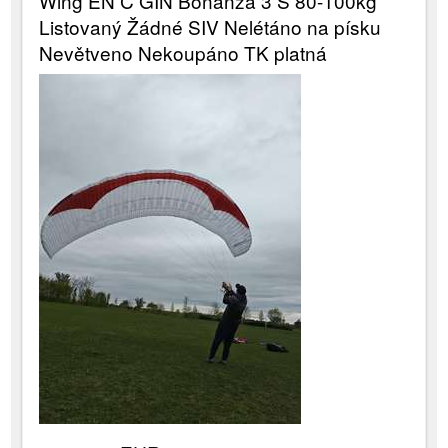
Wing EN C GIN Bonanza 3 S 80-100kg
Listovaný Žádné SIV Nelétáno na písku
Nevětveno Nekoupáno TK platná