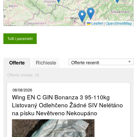
Leaflet
|
OpenStreetMap
Tutti i parametri
Offerte
Richieste
Offerte trovate:
23
08/08/2026
Wing EN C GIN Bonanza 3 95-110kg
Listovaný Odlehčeno Žádné SIV Nelétáno
na písku Nevětveno Nekoupáno