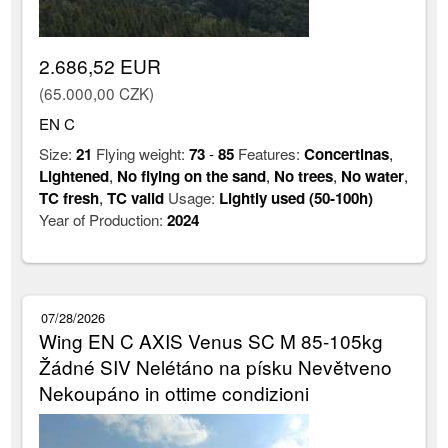
2.686,52 EUR
(65.000,00 CZK)
EN C
Size:
21
Flying weight:
73
-
85
Features:
Concertinas
,
Lightened
,
No flying on the sand
,
No trees
,
No water
,
TC fresh
,
TC valid
Usage:
Lightly used (50-100h)
Year of Production:
2024
07/28/2026
Wing EN C AXIS Venus SC M 85-105kg
Žádné SIV Nelétáno na písku Nevětveno
Nekoupáno in ottime condizioni