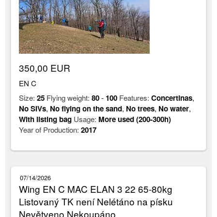
350,00 EUR
EN C
Size:
25
Flying weight:
80
-
100
Features:
Concertinas
,
No SIVs
,
No flying on the sand
,
No trees
,
No water
,
With listing bag
Usage:
More used (200-300h)
Year of Production:
2017
07/14/2026
Wing EN C MAC ELAN 3 22 65-80kg
Listovaný TK není Nelétáno na písku
Nevětveno Nekoupáno