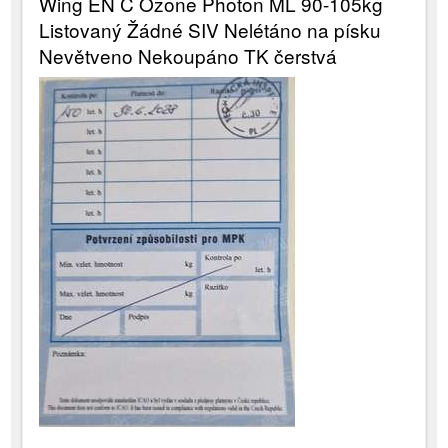
Wing EN C Ozone Photon ML 90-105kg
Listovaný Žádné SIV Nelétáno na písku
Nevětveno Nekoupáno TK čerstvá