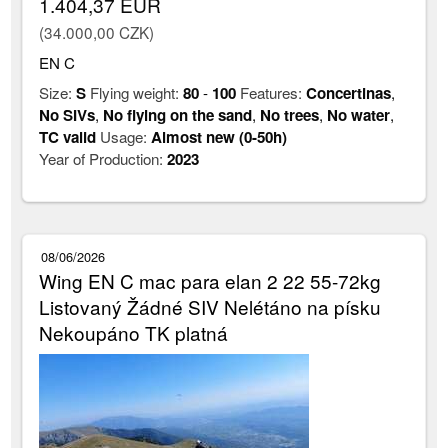
1.404,37 EUR
(34.000,00 CZK)
EN C
Size:
S
Flying weight:
80
-
100
Features:
Concertinas
,
No SIVs
,
No flying on the sand
,
No trees
,
No water
,
TC valid
Usage:
Almost new (0-50h)
Year of Production:
2023
08/06/2026
Wing EN C mac para elan 2 22 55-72kg
Listovaný Žádné SIV Nelétáno na písku
Nekoupáno TK platná