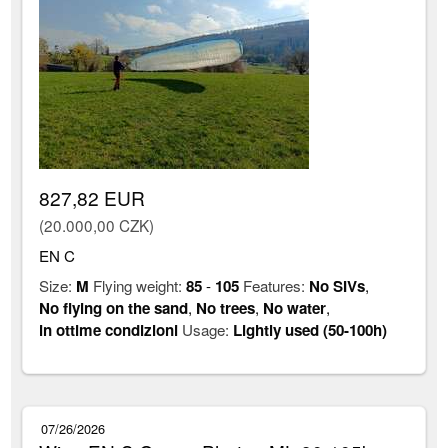
827,82 EUR
(20.000,00 CZK)
EN C
Size:
M
Flying weight:
85
-
105
Features:
No SIVs
,
No flying on the sand
,
No trees
,
No water
,
in ottime condizioni
Usage:
Lightly used (50-100h)
07/26/2026