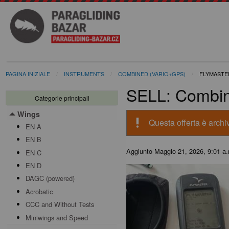
PAGINA INIZIALE
INSTRUMENTS
COMBINED (VARIO+GPS)
FLYMASTE
SELL: Combin
Categorie principali
Wings
Toggle menu
priority_high
Questa offerta è archiv
EN A
EN B
Aggiunto
Maggio 21, 2026, 9:01 a
EN C
EN D
DAGC (powered)
Acrobatic
CCC and Without Tests
Miniwings and Speed