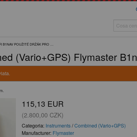
la
R B1NAV POUŽITÉ DRŽÁK PRO …
ed (Vario+GPS) Flymaster B1n
iata.
.m.
115,13 EUR
(2.800,00 CZK)
Categoria:
Instruments
/
Combined (Vario+GPS)
Manufacturer:
Flymaster