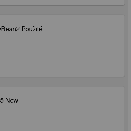
Bean2 Použité
 5 New