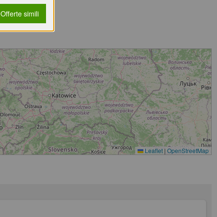
Offerte simili
Leaflet
|
OpenStreetMap