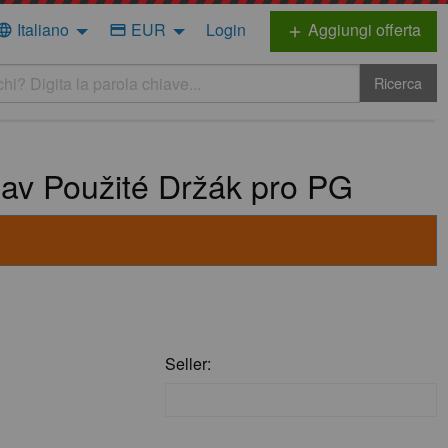
Italiano
EUR
Login
Aggiungi offerta
nguage
credit_card
add
Ricerca
av Použité Držák pro PG
Seller: