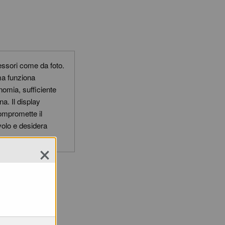
ssori come da foto.
ma funziona
nomia, sufficiente
na. Il display
ompromette il
volo e desidera
×