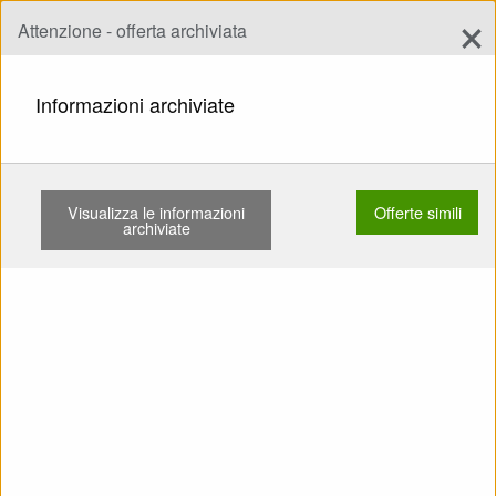
×
Attenzione - offerta archiviata
Aggiungi offerta
add
Ricerca
Informazioni archiviate
PAGINA INIZIALE
POWERED PARAGLIDING
BACKPACKS
NEZNÁMÝ SOLO 210 POUŽITÉ PLYN …
Visualizza le informazioni
Offerte simili
archiviate
Mostra
Categorie principali
SELL: Backpack Neznámý
Solo 210 Použité Plyn do levé
ruky Se záložákem Baterie
Odnímatelný podvozek TK
není