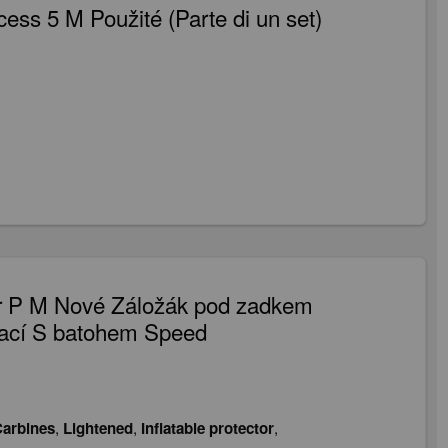
ss 5 M Použité (Parte di un set)
er P M Nové Záložák pod zadkem
vací S batohem Speed
arbines
,
Lightened
,
Inflatable protector
,