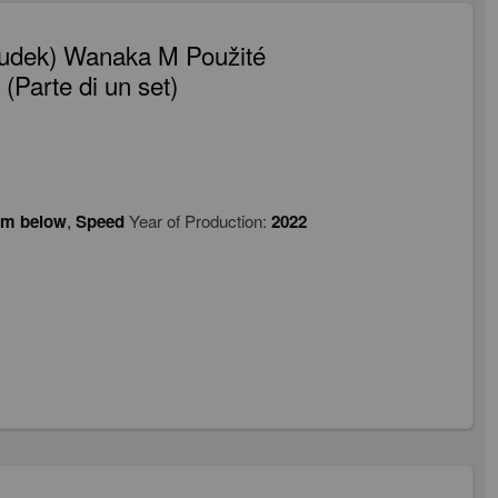
Dudek) Wanaka M Použité
Parte di un set)
om below
,
Speed
Year of Production:
2022