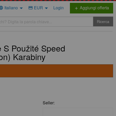
Italiano
EUR
Login
Aggiungi offerta
nguage
credit_card
add
Ricerca
e S Použité Speed
on) Karabiny
Seller: