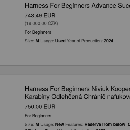
Harness For Beginners Advance Succe
743,49 EUR
(18.000,00 CZK)
For Beginners
Size:
M
Usage:
Used
Year of Production:
2024
Harness For Beginners Niviuk Koop
Karabiny Odlehčená Chránič nafuko
750,00 EUR
For Beginners
Size:
M
Usage:
New
Features:
Reserve from below
,
C