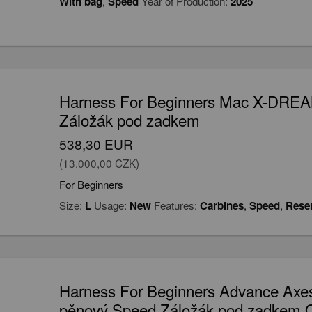
With bag
,
Speed
Year of Production:
2025
Harness For Beginners Mac X-DRE
Záložák pod zadkem
538,30 EUR
(13.000,00 CZK)
For Beginners
Size:
L
Usage:
New
Features:
Carbines
,
Speed
,
Rese
Harness For Beginners Advance Axes
pěnový Speed Záložák pod zadkem Od