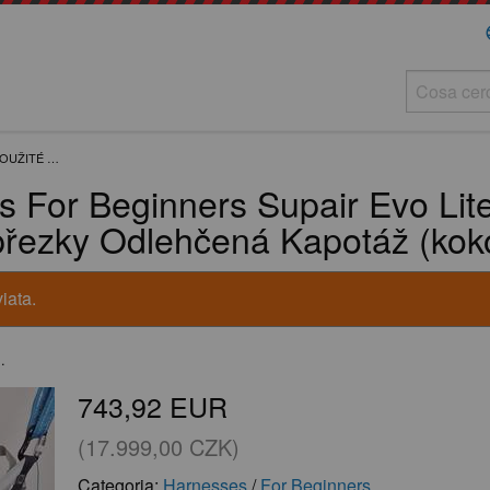
la
POUŽITÉ …
 For Beginners Supair Evo Lit
přezky Odlehčená Kapotáž (kok
iata.
.
743,92 EUR
(17.999,00 CZK)
Categoria:
Harnesses
/
For Beginners