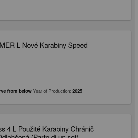
AMER L Nové Karabiny Speed
rve from below
Year of Production:
2025
s 4 L Použité Karabiny Chránič
lehčená (Parte di un set)