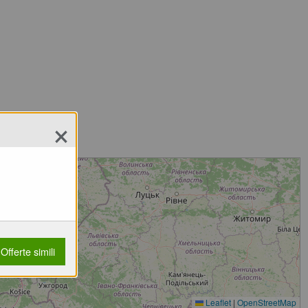
×
Offerte simili
Leaflet
|
OpenStreetMap