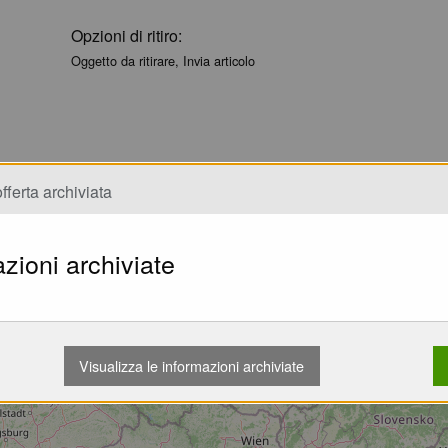
Opzioni di ritiro:
Oggetto da ritirare, Invia articolo
fferta archiviata
zioni archiviate
Caricamento...
Visualizza le informazioni archiviate