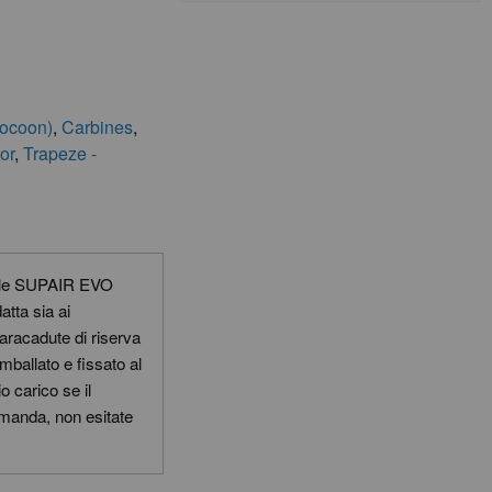
cocoon)
,
Carbines
,
or
,
Trapeze -
le SUPAIR EVO
atta sia ai
 Paracadute di riserva
ballato e fissato al
 carico se il
omanda, non esitate