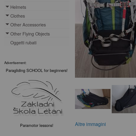
Helmets
Toggle menu
Clothes
Toggle menu
Other Accessories
Toggle menu
Other Flying Objects
Toggle menu
Oggetti rubati
Advertisement:
Paragliding SCHOOL for beginners!
Altre immagini
Paramotor lessons!