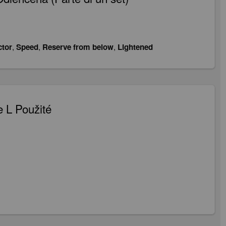
ctor
,
Speed
,
Reserve from below
,
Lightened
e L Použité