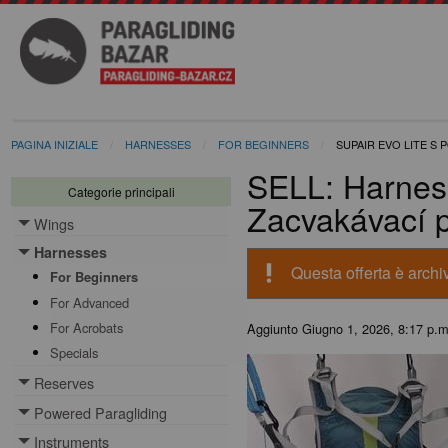
PAGINA INIZIALE
HARNESSES
FOR BEGINNERS
SUPAIR EVO LITE S 
SELL: Harness
Categorie principali
Zacvakávací 
Wings
Toggle menu
Harnesses
Toggle menu
priority_high
Questa offerta è archiv
For Beginners
For Advanced
For Acrobats
Aggiunto
Giugno 1, 2026, 8:17 p.m
Specials
Reserves
Toggle menu
Powered Paragliding
Toggle menu
Instruments
Toggle menu