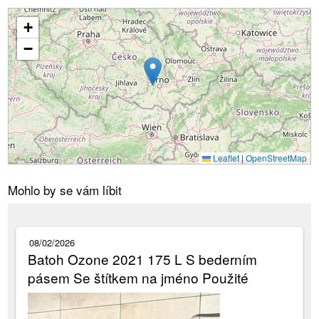
+
Načítání...
−
Leaflet
|
OpenStreetMap
Mohlo by se vám líbit
08/02/2026
Batoh Ozone 2021 175 L S bederním
pásem Se štítkem na jméno Použité