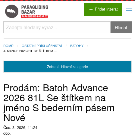
Přidat inzerát
add
Hledat
DOMŮ
OSTATNÍ PŘÍSLUŠENSTVÍ
BATOHY
ADVANCE 2026 81L SE ŠTÍTKEM …
Zobrazit
Hlavní kategorie
Prodám: Batoh Advance
2026 81L Se štítkem na
jméno S bederním pásem
Nové
Čec. 3, 2026, 11:24
dop.