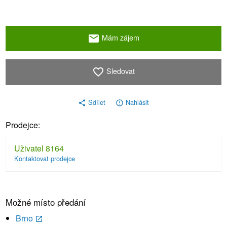
Mám zájem
email
Sledovat
favorite_border
Sdílet
Nahlásit
share
error_outline
Prodejce:
Uživatel 8164
Kontaktovat prodejce
Možné místo předání
Brno
launch