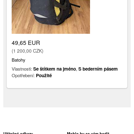
49,65 EUR
(1 200,00 CZK)
Batohy
Vlastnosti:
Se štítkem na jméno
,
S bederním pásem
Opotřebení:
Použité
Užitečné odkazy
Mohlo by se vám hodit