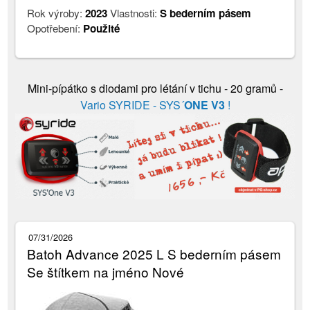
Rok výroby:
2023
Vlastnosti:
S bederním pásem
Opotřebení:
Použité
Mini-pípátko s diodami pro létání v tichu - 20 gramů -
Vario SYRIDE - SYS´
ONE V3
!
07/31/2026
Batoh Advance 2025 L S bederním pásem
Se štítkem na jméno Nové