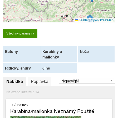
Leaflet
|
OpenStreetMap
Všechny parametry
Batohy
Karabiny a
Nože
mailonky
Řidičky, šňůry
Jiné
Nabídka
Poptávka
Nalezeno inzerátů:
14
08/06/2026
Karabina/mailonka Neznámý Použité