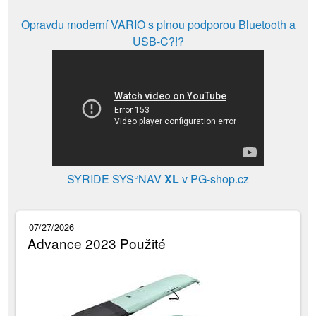
Opravdu moderní VARIO s plnou podporou Bluetooth a
USB-C?!?
SYRIDE SYS°NAV
XL
v PG-shop.cz
07/27/2026
Advance 2023 Použité