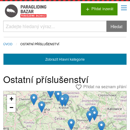
Přidat inzerát
add
Hledat
ÚVOD
OSTATNÍ PŘÍSLUŠENSTVÍ
Zobrazit
Hlavní kategorie
Ostatní příslušenství
Přidat na seznam přání
favorite_border
+
Načítání...
−