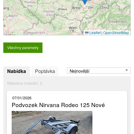
Leaflet
|
OpenStreetMap
Všechny parametry
Nabídka
Poptávka
Nalezeno inzerátů:
2
07/01/2026
Podvozek Nirvana Rodeo 125 Nové