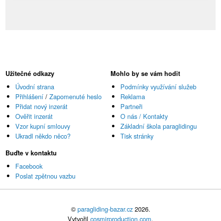
Užitečné odkazy
Mohlo by se vám hodit
Úvodní strana
Podmínky využívání služeb
Přihlášení
/
Zapomenuté heslo
Reklama
Přidat nový inzerát
Partneři
Ověřit inzerát
O nás / Kontakty
Vzor kupní smlouvy
Základní škola paraglidingu
Ukradl někdo něco?
Tisk stránky
Buďte v kontaktu
Facebook
Poslat zpětnou vazbu
©
paragliding-bazar.cz
2026.
Vytvořil
cosmirproduction.com
.