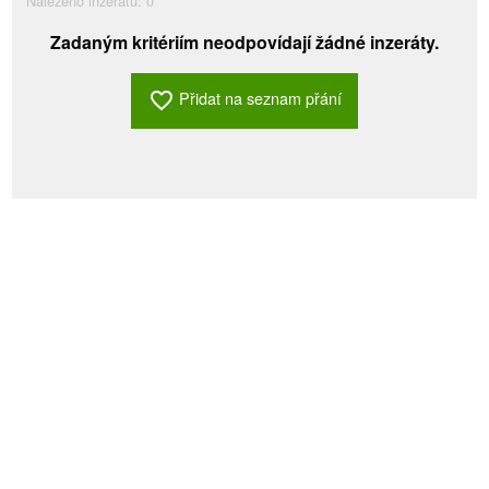
Nalezeno inzerátů:
0
Zadaným kritériím neodpovídají žádné inzeráty.
Přidat na seznam přání
favorite_border