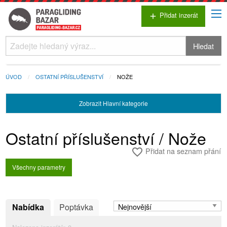
Přidat inzerát
add
Hledat
ÚVOD
OSTATNÍ PŘÍSLUŠENSTVÍ
NOŽE
Zobrazit
Hlavní kategorie
Ostatní příslušenství / Nože
Přidat na seznam přání
favorite_border
Všechny parametry
Nabídka
Poptávka