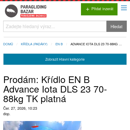
Přidat inzerát
add
Hledat
DOMŮ
KŘÍDLA (PADÁKY)
EN B
ADVANCE IOTA DLS 23 70-88KG …
Zobrazit
Hlavní kategorie
Prodám: Křídlo EN B
Advance Iota DLS 23 70-
88kg TK platná
Čer. 27, 2026, 10:23
dop.