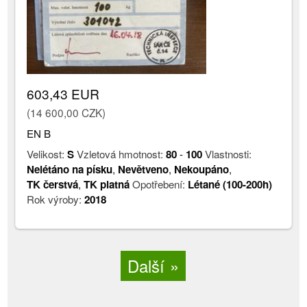
603,43 EUR
(14 600,00 CZK)
EN B
Velikost:
S
Vzletová hmotnost:
80
-
100
Vlastnosti:
Nelétáno na písku
,
Nevětveno
,
Nekoupáno
,
TK čerstvá
,
TK platná
Opotřebení:
Létané (100-200h)
Rok výroby:
2018
Další