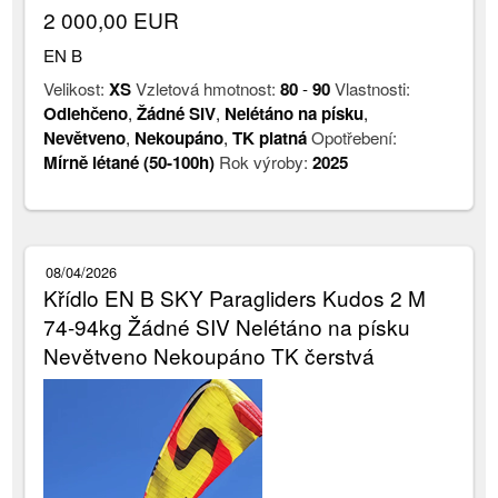
2 000,00 EUR
EN B
Velikost:
XS
Vzletová hmotnost:
80
-
90
Vlastnosti:
Odlehčeno
,
Žádné SIV
,
Nelétáno na písku
,
Nevětveno
,
Nekoupáno
,
TK platná
Opotřebení:
Mírně létané (50-100h)
Rok výroby:
2025
08/04/2026
Křídlo EN B SKY Paragliders Kudos 2 M
74-94kg Žádné SIV Nelétáno na písku
Nevětveno Nekoupáno TK čerstvá