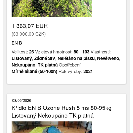
1 363,07 EUR
(33 000,00 CZK)
EN B
Velikost:
26
Vzletová hmotnost:
80
-
103
Vlastnosti:
Listovaný
,
Žádné SIV
,
Nelétáno na písku
,
Nevětveno
,
Nekoupáno
,
TK platná
Opotřebení:
Mírně létané (50-100h)
Rok výroby:
2021
08/05/2026
Křídlo EN B Ozone Rush 5 ms 80-95kg
Listovaný Nekoupáno TK platná