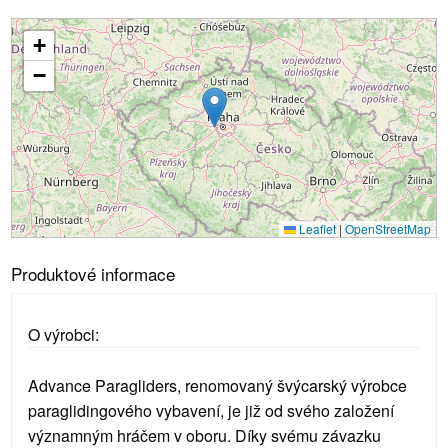
+
Načítání...
−
Leaflet
|
OpenStreetMap
Produktové informace
O výrobci:
Advance Paragliders, renomovaný švýcarský výrobce
paraglidingového vybavení, je již od svého založení
významným hráčem v oboru. Díky svému závazku