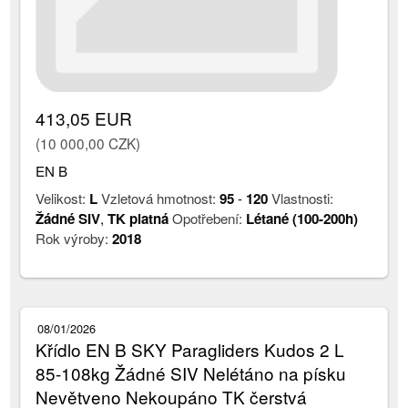
413,05 EUR
(10 000,00 CZK)
EN B
Velikost:
L
Vzletová hmotnost:
95
-
120
Vlastnosti:
Žádné SIV
,
TK platná
Opotřebení:
Létané (100-200h)
Rok výroby:
2018
08/01/2026
Křídlo EN B SKY Paragliders Kudos 2 L
85-108kg Žádné SIV Nelétáno na písku
Nevětveno Nekoupáno TK čerstvá