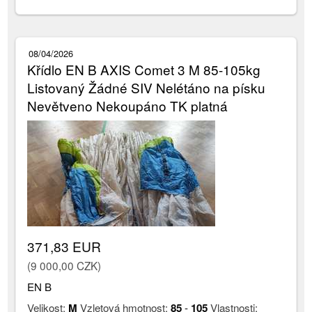
08/04/2026
Křídlo EN B AXIS Comet 3 M 85-105kg
Listovaný Žádné SIV Nelétáno na písku
Nevětveno Nekoupáno TK platná
371,83 EUR
(9 000,00 CZK)
EN B
Velikost:
M
Vzletová hmotnost:
85
-
105
Vlastnosti: