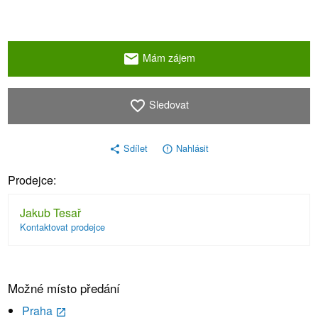
Mám zájem
email
Sledovat
favorite_border
Sdílet
Nahlásit
share
error_outline
Prodejce:
Jakub Tesař
Kontaktovat prodejce
Možné místo předání
Praha
launch