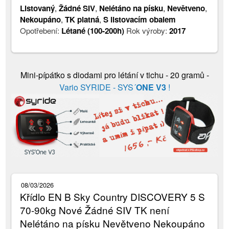
Listovaný
,
Žádné SIV
,
Nelétáno na písku
,
Nevětveno
,
Nekoupáno
,
TK platná
,
S listovacím obalem
Opotřebení:
Létané (100-200h)
Rok výroby:
2017
Mini-pípátko s diodami pro létání v tichu - 20 gramů -
Vario SYRIDE - SYS´
ONE V3
!
08/03/2026
Křídlo EN B Sky Country DISCOVERY 5 S
70-90kg Nové Žádné SIV TK není
Nelétáno na písku Nevětveno Nekoupáno