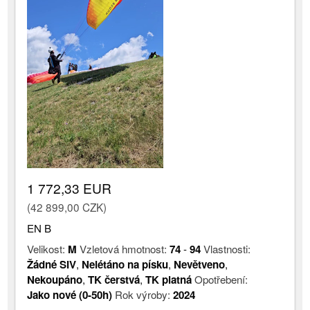
1 772,33 EUR
(42 899,00 CZK)
EN B
Velikost:
M
Vzletová hmotnost:
74
-
94
Vlastnosti:
Žádné SIV
,
Nelétáno na písku
,
Nevětveno
,
Nekoupáno
,
TK čerstvá
,
TK platná
Opotřebení:
Jako nové (0-50h)
Rok výroby:
2024