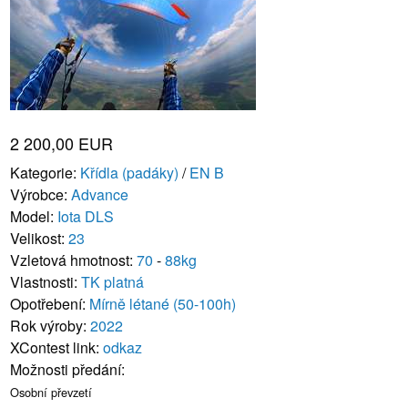
2 200,00 EUR
Kategorie:
Křídla (padáky)
/
EN B
Výrobce:
Advance
Model:
Iota DLS
Velikost:
23
Vzletová hmotnost:
70
-
88kg
Vlastnosti:
TK platná
Opotřebení:
Mírně létané (50-100h)
Rok výroby:
2022
XContest link:
odkaz
Možnosti předání:
Osobní převzetí