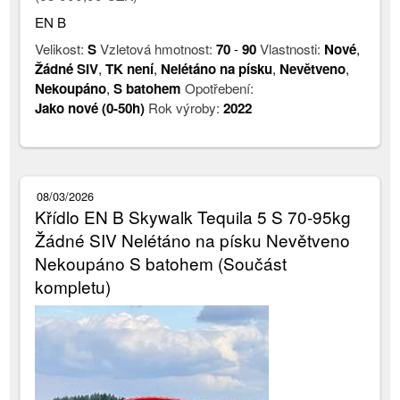
EN B
Velikost:
S
Vzletová hmotnost:
70
-
90
Vlastnosti:
Nové
,
Žádné SIV
,
TK není
,
Nelétáno na písku
,
Nevětveno
,
Nekoupáno
,
S batohem
Opotřebení:
Jako nové (0-50h)
Rok výroby:
2022
08/03/2026
Křídlo EN B Skywalk Tequila 5 S 70-95kg
Žádné SIV Nelétáno na písku Nevětveno
Nekoupáno S batohem (Součást
kompletu)