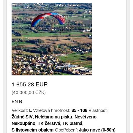
1 655,28 EUR
(40 000,00 CZK)
EN B
Velikost:
L
Vzletová hmotnost:
85
-
108
Vlastnosti:
Žádné SIV
,
Nelétáno na písku
,
Nevětveno
,
Nekoupáno
,
TK čerstvá
,
TK platná
,
S listovacím obalem
Opotřebení:
Jako nové (0-50h)