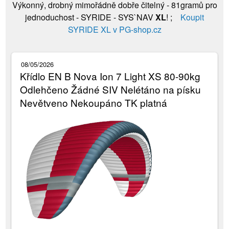
Výkonný, drobný mimořádně dobře čitelný - 81gramů pro
jednoduchost - SYRIDE - SYS`NAV
XL
! ;
Koupit
SYRIDE XL v PG-shop.cz
08/05/2026
Křídlo EN B Nova Ion 7 Light XS 80-90kg
Odlehčeno Žádné SIV Nelétáno na písku
Nevětveno Nekoupáno TK platná