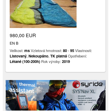
980,00 EUR
EN B
Velikost:
ms
Vzletová hmotnost:
80
-
95
Vlastnosti:
Listovaný
,
Nekoupáno
,
TK platná
Opotřebení:
Létané (100-200h)
Rok výroby:
2019