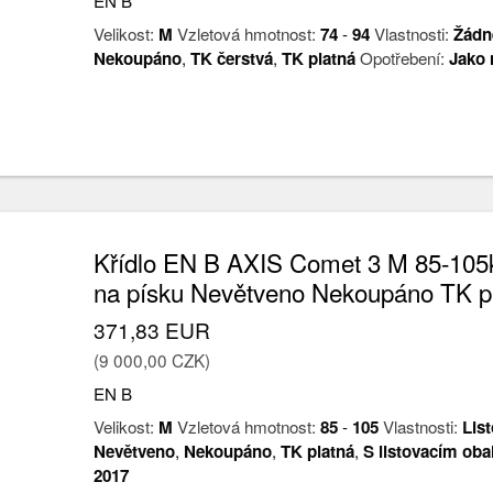
EN B
Velikost:
M
Vzletová hmotnost:
74
-
94
Vlastnosti:
Žádn
Nekoupáno
,
TK čerstvá
,
TK platná
Opotřebení:
Jako 
Křídlo EN B AXIS Comet 3 M 85-105k
na písku Nevětveno Nekoupáno TK p
371,83 EUR
(9 000,00 CZK)
EN B
Velikost:
M
Vzletová hmotnost:
85
-
105
Vlastnosti:
Lis
Nevětveno
,
Nekoupáno
,
TK platná
,
S listovacím ob
2017