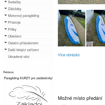
Sedačky
Toggle menu
Záložáky
Toggle menu
Motorový paragliding
Toggle menu
Přístroje
Toggle menu
Přilby
Toggle menu
Oblečení
Toggle menu
Ostatní příslušenství
Toggle menu
Další létající zařízení
Toggle menu
Více obrázků
Ukradené věci
Reklama:
Paragliding KURZY pro začátečníky!
Možné místo předání