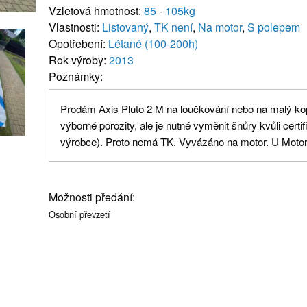
Vzletová hmotnost:
85
-
105kg
Vlastnosti:
Listovaný
,
TK není
,
Na motor
,
S polepem
Opotřebení:
Létané (100-200h)
Rok výroby:
2013
Poznámky:
Prodám Axis Pluto 2 M na loučkování nebo na malý ko
výborné porozity, ale je nutné vyměnit šnůry kvůli certi
výrobce). Proto nemá TK. Vyvázáno na motor. U Moto
Možnosti předání:
Osobní převzetí