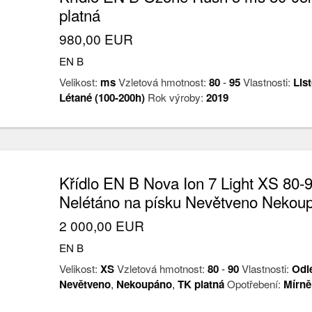
platná
980,00 EUR
EN B
Velikost:
ms
Vzletová hmotnost:
80
-
95
Vlastnosti:
Lis
Létané (100-200h)
Rok výroby:
2019
Křídlo EN B Nova Ion 7 Light XS 80
Nelétáno na písku Nevětveno Nekou
2 000,00 EUR
EN B
Velikost:
XS
Vzletová hmotnost:
80
-
90
Vlastnosti:
Odl
Nevětveno
,
Nekoupáno
,
TK platná
Opotřebení:
Mírně