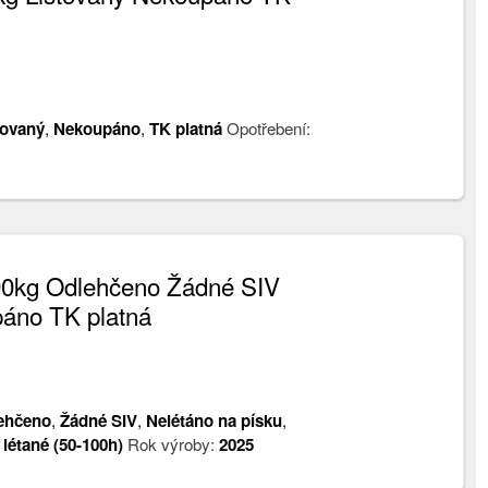
tovaný
,
Nekoupáno
,
TK platná
Opotřebení:
-90kg Odlehčeno Žádné SIV
páno TK platná
ehčeno
,
Žádné SIV
,
Nelétáno na písku
,
 létané (50-100h)
Rok výroby:
2025