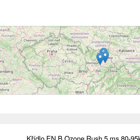
Načítání...
Křídlo EN B Ozone Rush 5 ms 80-95