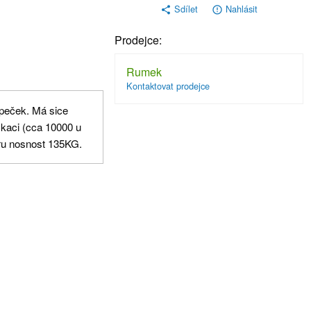
Sdílet
Nahlásit
share
error_outline
Prodejce:
Rumek
Kontaktovat prodejce
peček. Má sice
fikaci (cca 10000 u
ru nosnost 135KG.