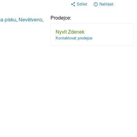
Sdílet
Nahlásit
share
error_outline
Prodejce:
a písku
,
Nevětveno
,
Nyvlt Zdenek
Kontaktovat prodejce