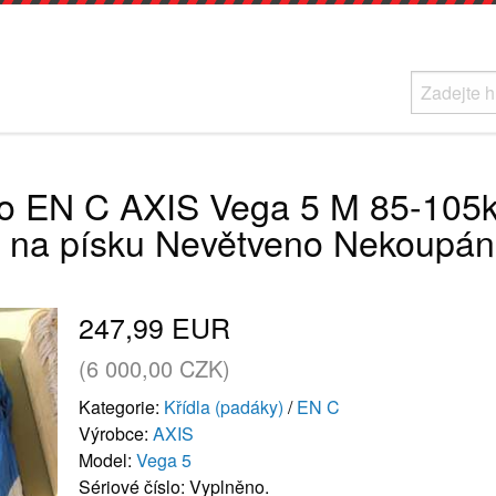
lo EN C AXIS Vega 5 M 85-105k
o na písku Nevětveno Nekoupá
247,99 EUR
(6 000,00 CZK)
Kategorie:
Křídla (padáky)
/
EN C
Výrobce:
AXIS
Model:
Vega 5
Sériové číslo: Vyplněno.