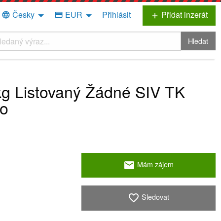
Česky
EUR
Přihlásit
Přidat inzerát
language
credit_card
add
Hledat
g Listovaný Žádné SIV TK
no
Mám zájem
email
Sledovat
favorite_border