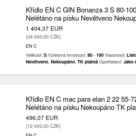
Křídlo EN C GIN Bonanza 3 S 80-100
Nelétáno na písku Nevětveno Nekou
1 404,37 EUR
(34 000,00 CZK)
EN C
Velikost:
S
Vzletová hmotnost:
80
-
100
Vlastnosti:
List
Nevětveno
,
Nekoupáno
,
TK platná
Opotřebení:
Jako 
Křídlo EN C mac para elan 2 22 55-7
Nelétáno na písku Nekoupáno TK pla
496,07 EUR
(12 000,00 CZK)
EN C