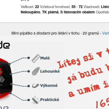
Velikost:
22
Vzletová hmotnost:
55
-
72
Vlastnosti:
List
Nekoupáno
,
TK platná
,
S listovacím obalem
Opotřeb
Mini-pípátko s diodami pro létání v tichu - 20 gramů -
Var