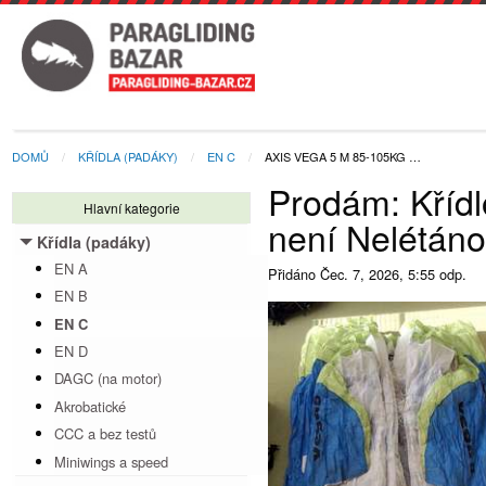
DOMŮ
KŘÍDLA (PADÁKY)
EN C
AXIS VEGA 5 M 85-105KG …
Prodám: Kříd
Hlavní kategorie
není Nelétán
Křídla (padáky)
Toggle menu
EN A
Přidáno
Čec. 7, 2026, 5:55 odp.
EN B
EN C
EN D
DAGC (na motor)
Akrobatické
CCC a bez testů
Miniwings a speed