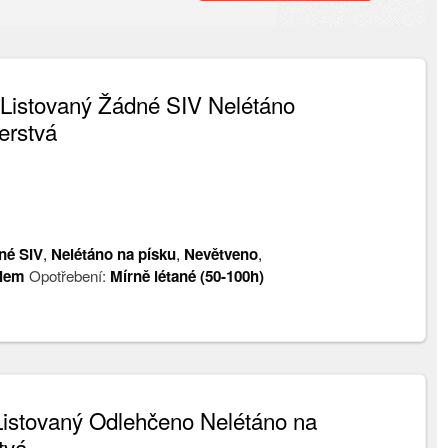
 Listovaný Žádné SIV Nelétáno
erstvá
né SIV
,
Nelétáno na písku
,
Nevětveno
,
alem
Opotřebení:
Mírně létané (50-100h)
istovaný Odlehčeno Nelétáno na
tvá