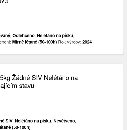
ovaný
,
Odlehčeno
,
Nelétáno na písku
,
ebení:
Mírně létané (50-100h)
Rok výroby:
2024
5kg Žádné SIV Nelétáno na
ajícím stavu
né SIV
,
Nelétáno na písku
,
Nevětveno
,
étané (50-100h)