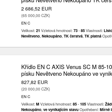
2 686,52 EUR
(65 000,00 CZK)
EN C
Velikost:
21
Vzletová hmotnost:
73
-
85
Vlastnosti:
List
Nevětveno
,
Nekoupáno
,
TK čerstvá
,
TK platná
Opotř
Křídlo EN C AXIS Venus SC M 85-10
písku Nevětveno Nekoupáno ve vynik
827,82 EUR
(20 000,00 CZK)
EN C
Velikost:
M
Vzletová hmotnost:
85
-
105
Vlastnosti:
Žád
Nekoupáno
,
ve vynikajícím stavu
Opotřebení:
Mírně l