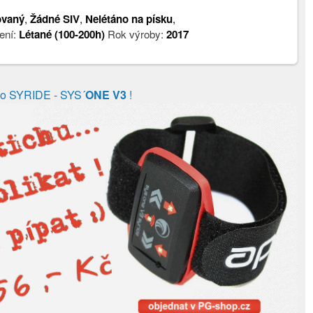
ovaný
,
Žádné SIV
,
Nelétáno na písku
,
ení:
Létané (100-200h)
Rok výroby:
2017
io SYRIDE - SYS´
ONE V3
!