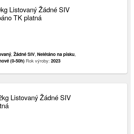
kg Listovaný Žádné SIV
páno TK platná
ovaný
,
Žádné SIV
,
Nelétáno na písku
,
nové (0-50h)
Rok výroby:
2023
2kg Listovaný Žádné SIV
tná