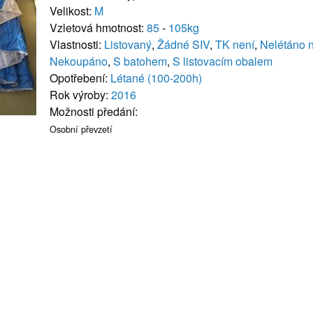
Velikost:
M
Vzletová hmotnost:
85
-
105kg
Vlastnosti:
Listovaný
,
Žádné SIV
,
TK není
,
Nelétáno n
Nekoupáno
,
S batohem
,
S listovacím obalem
Opotřebení:
Létané (100-200h)
Rok výroby:
2016
Možnosti předání:
Osobní převzetí