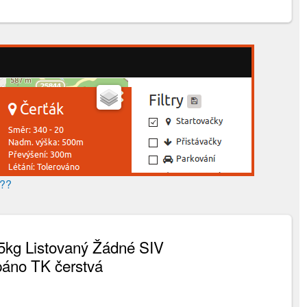
???
5kg Listovaný Žádné SIV
páno TK čerstvá