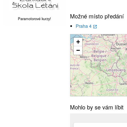
Možné místo předání
Paramotorové kurzy!
Praha 4
launch
+
−
Mohlo by se vám líbit