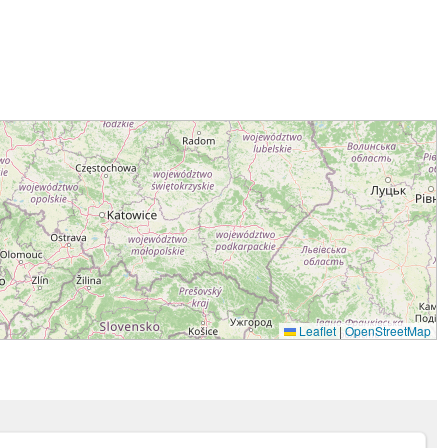
Leaflet
|
OpenStreetMap