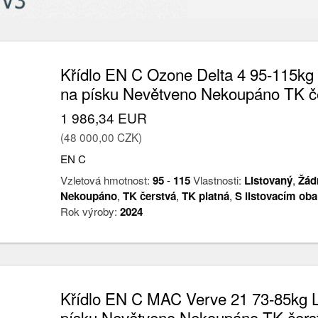
Křídlo EN C Ozone Delta 4 95-115kg
na písku Nevětveno Nekoupáno TK č
1 986,34 EUR
(48 000,00 CZK)
EN C
Vzletová hmotnost:
95
-
115
Vlastnosti:
Listovaný
,
Žád
Nekoupáno
,
TK čerstvá
,
TK platná
,
S listovacím ob
Rok výroby:
2024
Křídlo EN C MAC Verve 21 73-85kg L
písku Nevětveno Nekoupáno TK čers