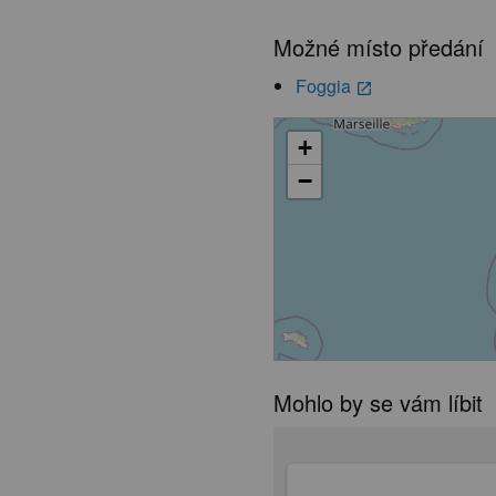
Možné místo předání
Foggia
launch
+
−
Mohlo by se vám líbit