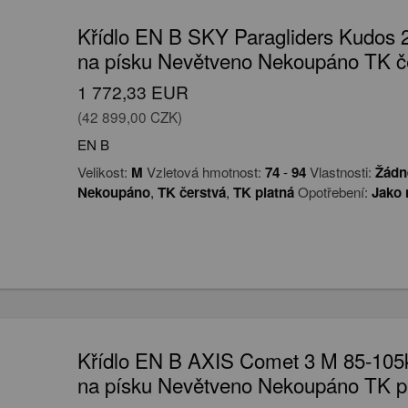
Křídlo EN B SKY Paragliders Kudos 
na písku Nevětveno Nekoupáno TK č
1 772,33 EUR
(42 899,00 CZK)
EN B
Velikost:
M
Vzletová hmotnost:
74
-
94
Vlastnosti:
Žádn
Nekoupáno
,
TK čerstvá
,
TK platná
Opotřebení:
Jako 
Křídlo EN B AXIS Comet 3 M 85-105k
na písku Nevětveno Nekoupáno TK p