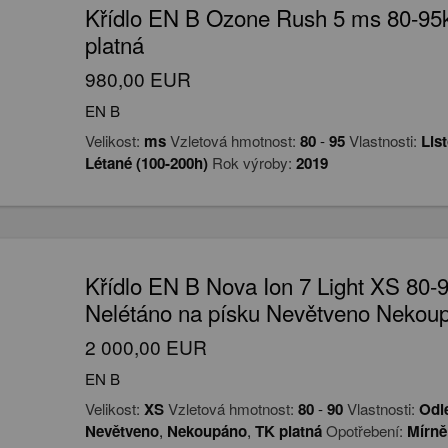
Křídlo EN B Ozone Rush 5 ms 80-95
platná
980,00 EUR
EN B
Velikost:
ms
Vzletová hmotnost:
80
-
95
Vlastnosti:
Lis
Létané (100-200h)
Rok výroby:
2019
Křídlo EN B Nova Ion 7 Light XS 80
Nelétáno na písku Nevětveno Nekou
2 000,00 EUR
EN B
Velikost:
XS
Vzletová hmotnost:
80
-
90
Vlastnosti:
Odl
Nevětveno
,
Nekoupáno
,
TK platná
Opotřebení:
Mírně