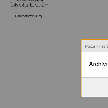
Paramotorové kurzy!
Pozor - inzerá
Archiv