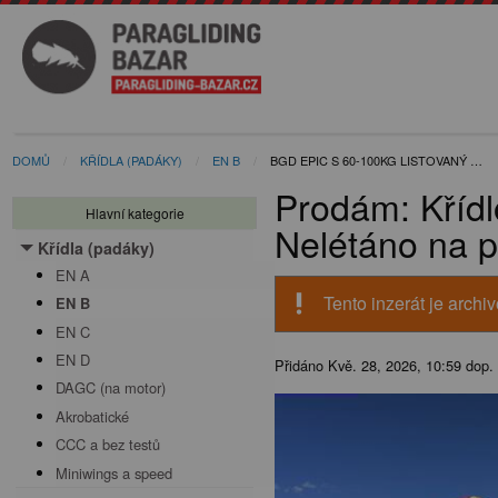
DOMŮ
KŘÍDLA (PADÁKY)
EN B
BGD EPIC S 60-100KG LISTOVANÝ …
Prodám: Kříd
Hlavní kategorie
Nelétáno na 
Křídla (padáky)
Toggle menu
EN A
priority_high
Tento inzerát je archi
EN B
EN C
EN D
Přidáno
Kvě. 28, 2026, 10:59 dop.
DAGC (na motor)
Akrobatické
CCC a bez testů
Miniwings a speed