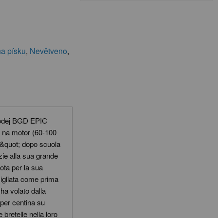
a písku
,
Nevětveno
,
rodej BGD EPIC
e na motor (60-100
ri&quot; dopo scuola
azie alla sua grande
nota per la sua
sigliata come prima
ha volato dalla
mper centina su
bretelle nella loro