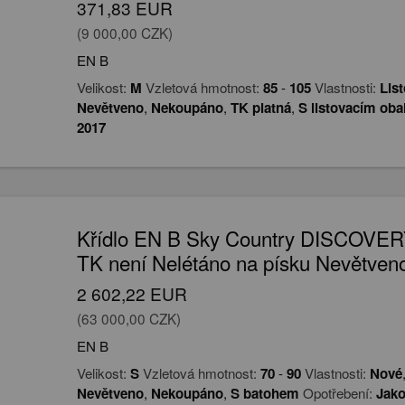
371,83 EUR
(9 000,00 CZK)
EN B
Velikost:
M
Vzletová hmotnost:
85
-
105
Vlastnosti:
Lis
Nevětveno
,
Nekoupáno
,
TK platná
,
S listovacím ob
2017
Křídlo EN B Sky Country DISCOVER
TK není Nelétáno na písku Nevětven
2 602,22 EUR
(63 000,00 CZK)
EN B
Velikost:
S
Vzletová hmotnost:
70
-
90
Vlastnosti:
Nové
Nevětveno
,
Nekoupáno
,
S batohem
Opotřebení:
Jako