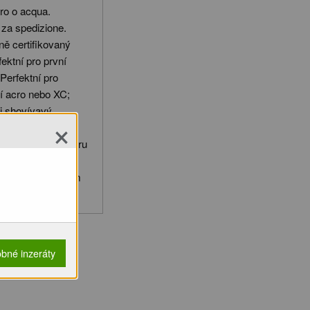
cro o acqua.
 za spedizione.
ě certifikovaný
ektní pro první
Perfektní pro
íží acro nebo XC;
i shovívavý.
×
: 24. 8. 2025 (od
ložený žebro k žebru
nném obalu; Má
atickém ani vodním
i k odeslání.
bné inzeráty