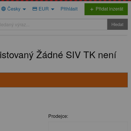
Česky
EUR
Přihlásit
Přidat inzerát
language
credit_card
add
Hledat
istovaný Žádné SIV TK není
Prodejce: