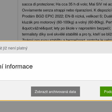
sacca di protezione; Ha cca 35 h di volo; Mai SIV né a
Ovviamente senza strappi nebo riparazioni. K dispozici
Prodám BGD EPIC 2022; EN-B nízká, velikost S; Duáln
kluzák pro motorový (60-100kg) a volný (60-80kg). Perf
&quot;vážné&quot; lety po škole v naprostém bezpečí; 
termalisty díky své skvělé stabilitě a pro ty, kteří se bl
Známý pro svou stabilitu a bezpečnost, protože je velm
Doporučeno jako první kluzák pro lehké piloty; Kontrola
t již není platný
kontroly neletěl); Kluzák je v perfektním stavu, vždy s
a uložený v originální harmonice a popruzích v ochra
ní informace
nalétáno přibližně 35 hodin; Nikdy nebyl na SIV, akrob
letu. Samozřejmě bez poškození nebo oprav. K dispozic
Možnosti předání:
Zobrazit archivovaná data
Podo
Osobní převzetí