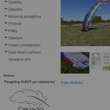
Sedačky
Toggle menu
Záložáky
Toggle menu
Motorový paragliding
Toggle menu
Přístroje
Toggle menu
Přilby
Toggle menu
Oblečení
Toggle menu
Ostatní příslušenství
Toggle menu
Další létající zařízení
Toggle menu
Ukradené věci
Reklama:
Paragliding KURZY pro začátečníky!
Více obrázků