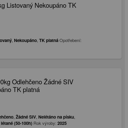
kg Listovaný Nekoupáno TK
tovaný
,
Nekoupáno
,
TK platná
Opotřebení:
-90kg Odlehčeno Žádné SIV
páno TK platná
ehčeno
,
Žádné SIV
,
Nelétáno na písku
,
 létané (50-100h)
Rok výroby:
2025