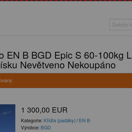
lo EN B BGD Epic S 60-100kg L
písku Nevětveno Nekoupáno
vovaný.
1 300,00 EUR
Kategorie:
Křídla (padáky)
/
EN B
Výrobce:
BGD