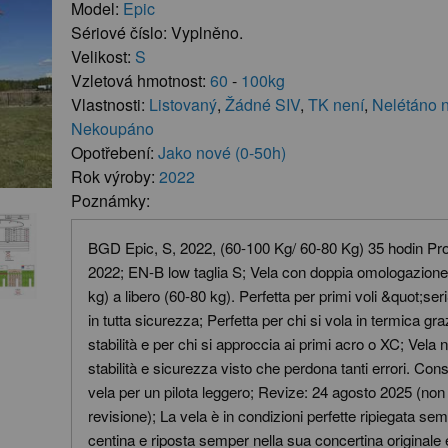
Model:
Epic
Sériové číslo: Vyplněno.
Velikost:
S
Vzletová hmotnost:
60
-
100kg
Vlastnosti:
Listovaný
,
Žádné SIV
,
TK není
,
Nelétáno n
Nekoupáno
Opotřebení:
Jako nové (0-50h)
Rok výroby:
2022
Poznámky:
BGD Epic, S, 2022, (60-100 Kg/ 60-80 Kg) 35 hodin P
2022; EN-B low taglia S; Vela con doppia omologazion
kg) a libero (60-80 kg). Perfetta per primi voli &quot;se
in tutta sicurezza; Perfetta per chi si vola in termica gr
stabilità e per chi si approccia ai primi acro o XC; Vela 
stabilità e sicurezza visto che perdona tanti errori. Con
vela per un pilota leggero; Revize: 24 agosto 2025 (non 
revisione); La vela è in condizioni perfette ripiegata se
centina e riposta semper nella sua concertina originale e 