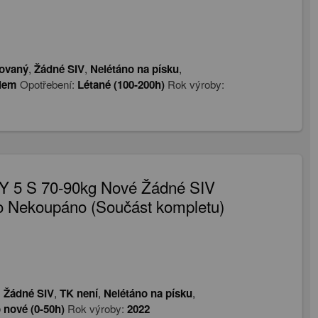
tovaný
,
Žádné SIV
,
Nelétáno na písku
,
alem
Opotřebení:
Létané (100-200h)
Rok výroby:
Y 5 S 70-90kg Nové Žádné SIV
o Nekoupáno (Součást kompletu)
,
Žádné SIV
,
TK není
,
Nelétáno na písku
,
 nové (0-50h)
Rok výroby:
2022