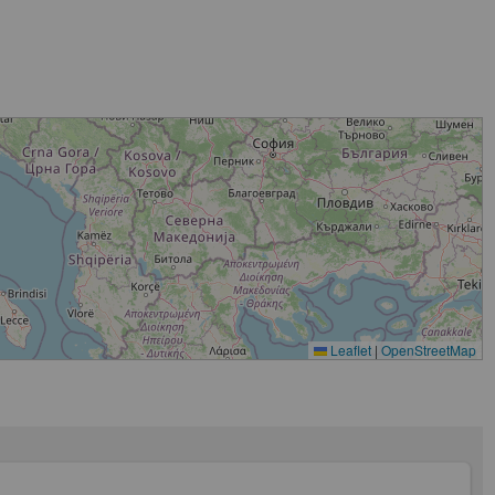
Leaflet
|
OpenStreetMap