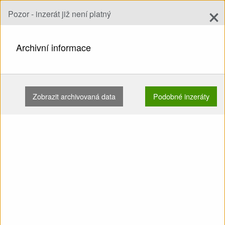
×
Pozor - inzerát již není platný
Přidat inzerát
add
Hledat
Archivní informace
DOMŮ
SEDAČKY
PRO ZAČÍNAJÍCÍ
KARPOFLY ARROW 2 L POUŽITÉ …
Zobrazit archivovaná data
Podobné inzeráty
Zobrazit
Hlavní kategorie
Prodám: Sedačka Pro
začínající Karpofly Arrow 2 L
Použité Karabiny Chránič
pěnový Speed Zacvakávací
přezky