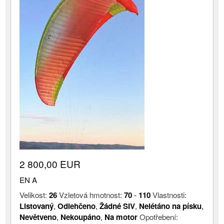
2 800,00 EUR
EN A
Velikost:
26
Vzletová hmotnost:
70
-
110
Vlastnosti:
Listovaný
,
Odlehčeno
,
Žádné SIV
,
Nelétáno na písku
,
Nevětveno
,
Nekoupáno
,
Na motor
Opotřebení: