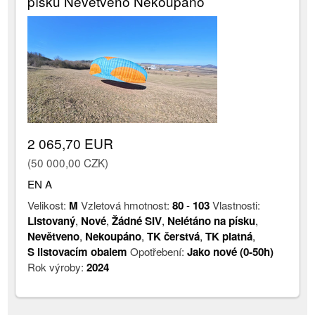
písku Nevětveno Nekoupáno
2 065,70 EUR
(50 000,00 CZK)
EN A
Velikost:
M
Vzletová hmotnost:
80
-
103
Vlastnosti:
Listovaný
,
Nové
,
Žádné SIV
,
Nelétáno na písku
,
Nevětveno
,
Nekoupáno
,
TK čerstvá
,
TK platná
,
S listovacím obalem
Opotřebení:
Jako nové (0-50h)
Rok výroby:
2024