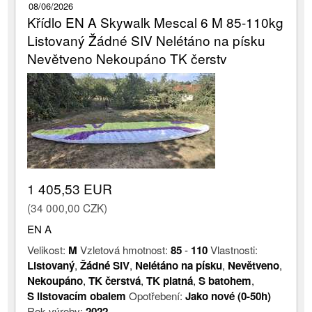
08/06/2026
Křídlo EN A Skywalk Mescal 6 M 85-110kg
Listovaný Žádné SIV Nelétáno na písku
Nevětveno Nekoupáno TK čerstv
1 405,53 EUR
(34 000,00 CZK)
EN A
Velikost:
M
Vzletová hmotnost:
85
-
110
Vlastnosti:
Listovaný
,
Žádné SIV
,
Nelétáno na písku
,
Nevětveno
,
Nekoupáno
,
TK čerstvá
,
TK platná
,
S batohem
,
S listovacím obalem
Opotřebení:
Jako nové (0-50h)
Rok výroby:
2022