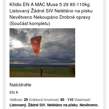
Křídlo EN A MAC Muse 5 29 85-110kg
Listovaný Žádné SIV Nelétáno na písku
Nevětveno Nekoupáno Drobné opravy
(Součást kompletu)
Nabídněte
EN A
Velikost:
29
Vzletová hmotnost:
85
-
110
Vlastnosti:
Listovaný
,
Žádné SIV
,
Nelétáno na písku
,
Nevětveno
,