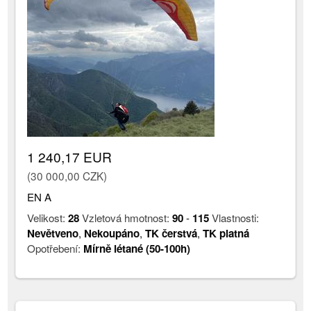
1 240,17 EUR
(30 000,00 CZK)
EN A
Velikost:
28
Vzletová hmotnost:
90
-
115
Vlastnosti:
Nevětveno
,
Nekoupáno
,
TK čerstvá
,
TK platná
Opotřebení:
Mírně létané (50-100h)