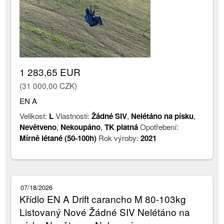
1 283,65 EUR
(31 000,00 CZK)
EN A
Velikost:
L
Vlastnosti:
Žádné SIV
,
Nelétáno na písku
,
Nevětveno
,
Nekoupáno
,
TK platná
Opotřebení:
Mírně létané (50-100h)
Rok výroby:
2021
07/18/2026
Křídlo EN A Drift carancho M 80-103kg
Listovaný Nové Žádné SIV Nelétáno na