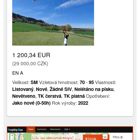
1 200,34 EUR
(29 000,00 CZK)
EN A
Velikost:
SM
Vzletová hmotnost:
70
-
95
Vlastnosti:
Listovaný
,
Nové
,
Žádné SIV
,
Nelétáno na písku
,
Nevětveno
,
TK čerstvá
,
TK platná
Opotřebení:
Jako nové (0-50h)
Rok výroby:
2022