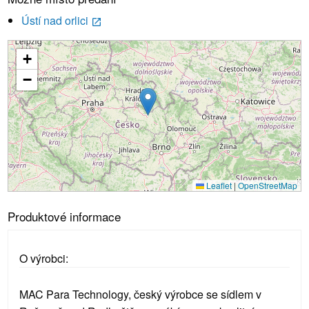
Ústí nad orlici
launch
+
Načítání...
−
Leaflet
|
OpenStreetMap
Produktové informace
O výrobci:
MAC Para Technology, český výrobce se sídlem v