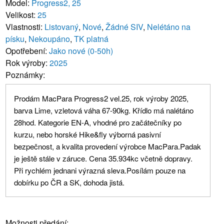
Model:
Progress2, 25
Velikost:
25
Vlastnosti:
Listovaný
,
Nové
,
Žádné SIV
,
Nelétáno na
písku
,
Nekoupáno
,
TK platná
Opotřebení:
Jako nové (0-50h)
Rok výroby:
2025
Poznámky:
Prodám MacPara Progress2 vel.25, rok výroby 2025,
barva Lime, vzletová váha 67-90kg. Křídlo má nalétáno
28hod. Kategorie EN-A, vhodné pro začátečníky po
kurzu, nebo horské Hike&fly výborná pasivní
bezpečnost, a kvalita provedení výrobce MacPara.Padak
je ještě stále v záruce. Cena 35.934kc včetně dopravy.
Při rychlém jednani výrazná sleva.Posílám pouze na
dobírku po ČR a SK, dohoda jistá.
Možnosti předání: