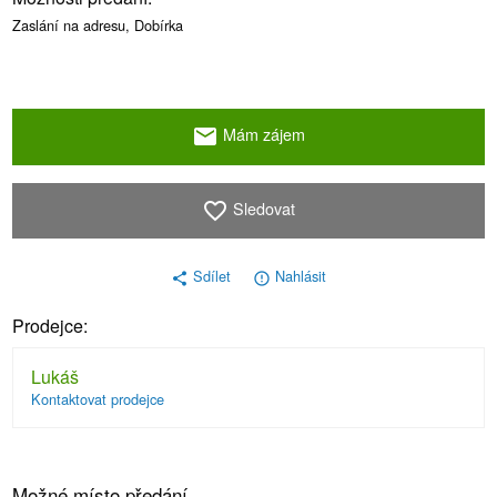
Zaslání na adresu, Dobírka
Mám zájem
email
Sledovat
favorite_border
Sdílet
Nahlásit
share
error_outline
Prodejce:
Lukáš
Kontaktovat prodejce
Možné místo předání