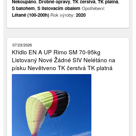
Nekoupáno
,
Drobné opravy
,
TK čerstvá
,
TK platná
,
S batohem
,
S listovacím obalem
Opotřebení:
Létané (100-200h)
Rok výroby:
2020
07/23/2026
Křídlo EN A UP Rimo SM 70-95kg
Listovaný Nové Žádné SIV Nelétáno na
písku Nevětveno TK čerstvá TK platná