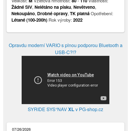
Velikost:
M
Vzletová hmotnost:
80
-
110
Vlastnosti:
Žádné SIV
,
Nelétáno na písku
,
Nevětveno
,
Nekoupáno
,
Drobné opravy
,
TK platná
Opotřebení:
Létané (100-200h)
Rok výroby:
2022
Opravdu moderní VARIO s plnou podporou Bluetooth a
USB-C?!?
SYRIDE SYS°NAV
XL
v PG-shop.cz
07/26/2026