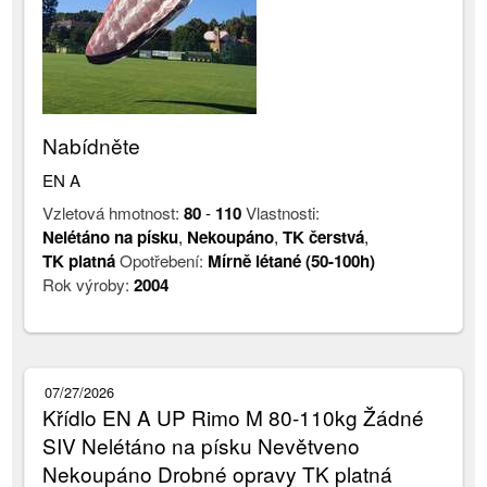
Nabídněte
EN A
Vzletová hmotnost:
80
-
110
Vlastnosti:
Nelétáno na písku
,
Nekoupáno
,
TK čerstvá
,
TK platná
Opotřebení:
Mírně létané (50-100h)
Rok výroby:
2004
07/27/2026
Křídlo EN A UP Rimo M 80-110kg Žádné
SIV Nelétáno na písku Nevětveno
Nekoupáno Drobné opravy TK platná