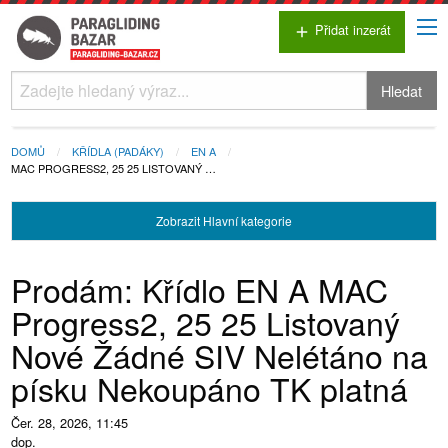
Přidat inzerát
add
Hledat
DOMŮ
KŘÍDLA (PADÁKY)
EN A
MAC PROGRESS2, 25 25 LISTOVANÝ …
Zobrazit
Hlavní kategorie
Prodám: Křídlo EN A MAC
Progress2, 25 25 Listovaný
Nové Žádné SIV Nelétáno na
písku Nekoupáno TK platná
Čer. 28, 2026, 11:45
dop.