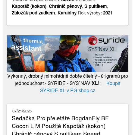
Kapotáž (kokon)
,
Chránič pěnový
,
S pultíkem
,
Záložák pod zadkem
,
Karabiny
Rok výroby:
2021
Výkonný, drobný mimořádně dobře čitelný - 81gramů pro
jednoduchost - SYRIDE - SYS`NAV
XL
! ;
Koupit
SYRIDE XL v PG-shop.cz
07/21/2026
Sedačka Pro přeletáře BogdanFly BF
Cocon L M Použité Kapotáž (kokon)
Chránič pěnový S pultíkem Speed