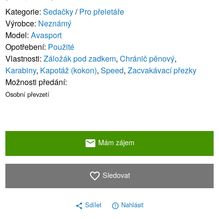
Kategorie:
Sedačky
/
Pro přeletáře
Výrobce:
Neznámý
Model:
Avasport
Opotřebení:
Použité
Vlastnosti:
Záložák pod zadkem
,
Chránič pěnový
,
Karabiny
,
Kapotáž (kokon)
,
Speed
,
Zacvakávací přezky
Možnosti předání:
Osobní převzetí
Mám zájem
email
Sledovat
favorite_border
Sdílet
Nahlásit
share
error_outline