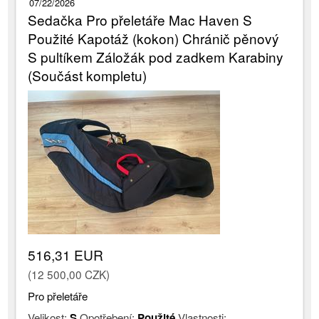
07/22/2026
Sedačka Pro přeletáře Mac Haven S
Použité Kapotáž (kokon) Chránič pěnový
S pultíkem Záložák pod zadkem Karabiny
(Součást kompletu)
516,31 EUR
(12 500,00 CZK)
Pro přeletáře
Velikost:
S
Opotřebení:
Použité
Vlastnosti: