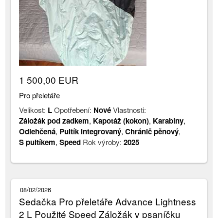
1 500,00 EUR
Pro přeletáře
Velikost:
L
Opotřebení:
Nové
Vlastnosti:
Záložák pod zadkem
,
Kapotáž (kokon)
,
Karabiny
,
Odlehčená
,
Pultík integrovaný
,
Chránič pěnový
,
S pultíkem
,
Speed
Rok výroby:
2025
08/02/2026
Sedačka Pro přeletáře Advance Lightness
2 L Použité Speed Záložák v psaníčku