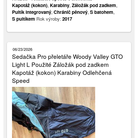
Kapotáž (kokon)
,
Karabiny
,
Záložák pod zadkem
,
Pultík integrovaný
,
Chránič pěnový
,
S batohem
,
S pultíkem
Rok výroby:
2017
06/23/2026
Sedačka Pro přeletáře Woody Valley GTO
Light L Použité Záložák pod zadkem
Kapotáž (kokon) Karabiny Odlehčená
Speed