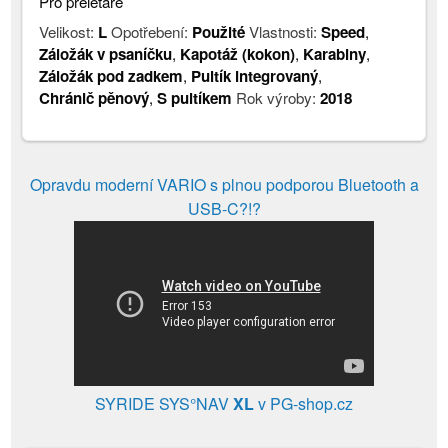
Pro přeletáře
Velikost:
L
Opotřebení:
Použité
Vlastnosti:
Speed
,
Záložák v psaníčku
,
Kapotáž (kokon)
,
Karabiny
,
Záložák pod zadkem
,
Pultík integrovaný
,
Chránič pěnový
,
S pultíkem
Rok výroby:
2018
Opravdu moderní VARIO s plnou podporou Bluetooth a
USB-C?!?
SYRIDE SYS°NAV
XL
v PG-shop.cz