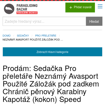
Přidat inzerát
add
Hledat
DOMŮ
SEDAČKY
PRO PŘELETÁŘE
NEZNÁMÝ AVASPORT POUŽITÉ ZÁLOŽÁK POD …
Zobrazit
Hlavní kategorie
Prodám: Sedačka Pro
přeletáře Neznámý Avasport
Použité Záložák pod zadkem
Chránič pěnový Karabiny
Kapotáž (kokon) Speed