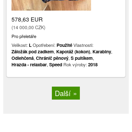
578,63 EUR
(14 000,00 CZK)
Pro přeletáře
Velikost:
L
Opotřebení:
Použité
Vlastnosti:
Záložák pod zadkem
,
Kapotáž (kokon)
,
Karabiny
,
Odlehčená
,
Chránič pěnový
,
S pultíkem
,
Hrazda - relaxbar
,
Speed
Rok výroby:
2018
Další