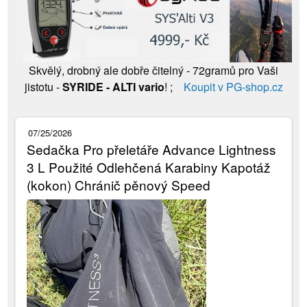
Skvělý, drobný ale dobře čitelný - 72gramů pro Vaši
jistotu -
SYRIDE - ALTI vario
! ;
Koupit v PG-shop.cz
07/25/2026
Sedačka Pro přeletáře Advance Lightness
3 L Použité Odlehčená Karabiny Kapotáž
(kokon) Chránič pěnový Speed