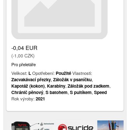
-0,04 EUR
(-1,00 CZK)
Pro přeletáře
Velikost:
L
Opotřebení:
Použité
Vlastnosti:
Zacvakávací přezky
,
Záložák v psaníčku
,
Kapotáž (kokon)
,
Karabiny
,
Záložák pod zadkem
,
Chránič pěnový
,
S batohem
,
S pultíkem
,
Speed
Rok výroby:
2021