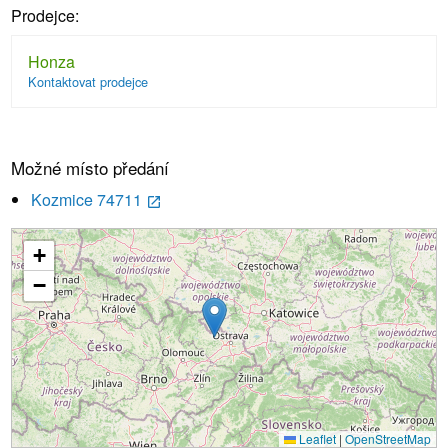
Prodejce:
Honza
Kontaktovat prodejce
Možné místo předání
Kozmice 74711
launch
+
Načítání...
−
Leaflet
|
OpenStreetMap