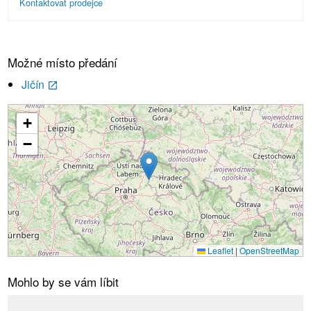
Kontaktovat prodejce
Možné místo předání
Jičín
launch
+
Načítání...
−
Leaflet
|
OpenStreetMap
Mohlo by se vám líbit