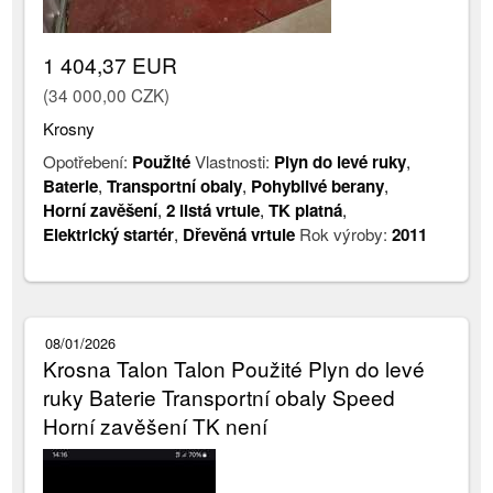
1 404,37 EUR
(34 000,00 CZK)
Krosny
Opotřebení:
Použité
Vlastnosti:
Plyn do levé ruky
,
Baterie
,
Transportní obaly
,
Pohyblivé berany
,
Horní zavěšení
,
2 listá vrtule
,
TK platná
,
Elektrický startér
,
Dřevěná vrtule
Rok výroby:
2011
08/01/2026
Krosna Talon Talon Použité Plyn do levé
ruky Baterie Transportní obaly Speed
Horní zavěšení TK není