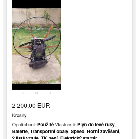
2 200,00 EUR
Krosny
Opotřebení:
Použité
Vlastnosti:
Plyn do levé ruky
,
Baterie
,
Transportní obaly
,
Speed
,
Horní zavěšení
,
2 listá vrtule
,
TK není
,
Elektrický startér
,