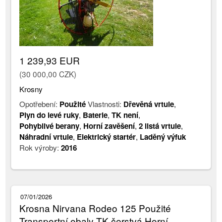
1 239,93 EUR
(30 000,00 CZK)
Krosny
Opotřebení:
Použité
Vlastnosti:
Dřevěná vrtule
,
Plyn do levé ruky
,
Baterie
,
TK není
,
Pohyblivé berany
,
Horní zavěšení
,
2 listá vrtule
,
Náhradní vrtule
,
Elektrický startér
,
Laděný výfuk
Rok výroby:
2016
07/01/2026
Krosna Nirvana Rodeo 125 Použité
Transportní obaly TK čerstvá Horní