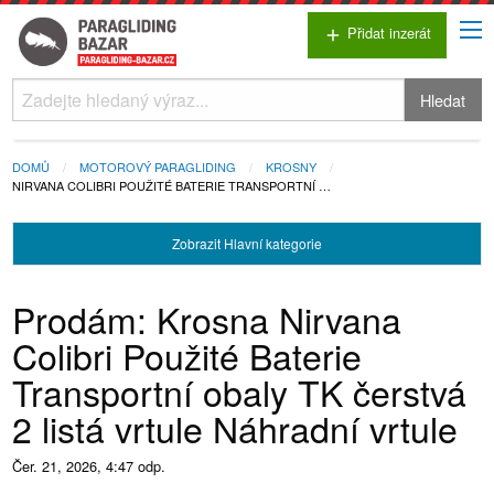
Přidat inzerát
add
Hledat
DOMŮ
MOTOROVÝ PARAGLIDING
KROSNY
NIRVANA COLIBRI POUŽITÉ BATERIE TRANSPORTNÍ …
Zobrazit
Hlavní kategorie
Prodám: Krosna Nirvana
Colibri Použité Baterie
Transportní obaly TK čerstvá
2 listá vrtule Náhradní vrtule
Čer. 21, 2026, 4:47 odp.