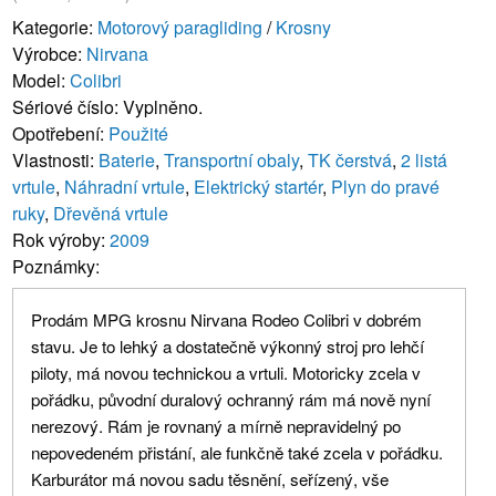
Kategorie:
Motorový paragliding
/
Krosny
Výrobce:
Nirvana
Model:
Colibri
Sériové číslo: Vyplněno.
Opotřebení:
Použité
Vlastnosti:
Baterie
,
Transportní obaly
,
TK čerstvá
,
2 listá
vrtule
,
Náhradní vrtule
,
Elektrický startér
,
Plyn do pravé
ruky
,
Dřevěná vrtule
Rok výroby:
2009
Poznámky:
Prodám MPG krosnu Nirvana Rodeo Colibri v dobrém
stavu. Je to lehký a dostatečně výkonný stroj pro lehčí
piloty, má novou technickou a vrtuli. Motoricky zcela v
pořádku, původní duralový ochranný rám má nově nyní
nerezový. Rám je rovnaný a mírně nepravidelný po
nepovedeném přistání, ale funkčně také zcela v pořádku.
Karburátor má novou sadu těsnění, seřízený, vše