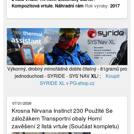
Kompozitová vrtule
,
Náhradní rám
Rok výroby:
2017
Výkonný, drobný mimořádně dobře čitelný - 81gramů pro
jednoduchost - SYRIDE - SYS`NAV
XL
! ;
Koupit
SYRIDE XL v PG-shop.cz
07/31/2026
Krosna Nirvana Instinct 230 Použité Se
záložákem Transportní obaly Horní
zavěšení 2 listá vrtule (Součást kompletu)