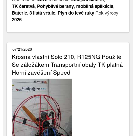
TK čerstvá
,
Pohyblivé berany
,
mobilná aplikácia
,
Baterie
,
3 listá vrtule
,
Plyn do levé ruky
Rok výroby:
2026
07/21/2026
Krosna vlastní Solo 210, R125NG Použité
Se záložákem Transportní obaly TK platná
Horní zavěšení Speed