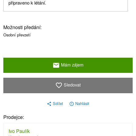
připraveno k létání.
Možnosti předání:
Osobní převzetí
Mám zájem
email
Sledovat
favorite_border
Sdílet
Nahlásit
share
error_outline
Prodejce:
Ivo Paulík