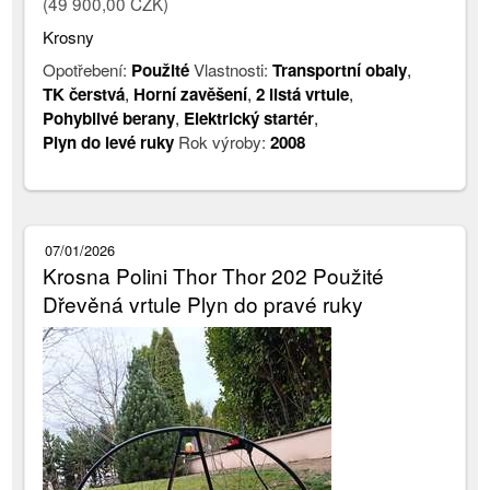
(49 900,00 CZK)
Krosny
Opotřebení:
Použité
Vlastnosti:
Transportní obaly
,
TK čerstvá
,
Horní zavěšení
,
2 listá vrtule
,
Pohyblivé berany
,
Elektrický startér
,
Plyn do levé ruky
Rok výroby:
2008
07/01/2026
Krosna Polini Thor Thor 202 Použité
Dřevěná vrtule Plyn do pravé ruky