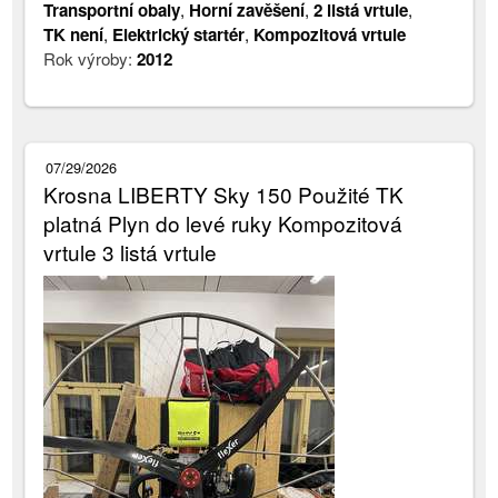
Transportní obaly
,
Horní zavěšení
,
2 listá vrtule
,
TK není
,
Elektrický startér
,
Kompozitová vrtule
Rok výroby:
2012
07/29/2026
Krosna LIBERTY Sky 150 Použité TK
platná Plyn do levé ruky Kompozitová
vrtule 3 listá vrtule