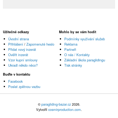
Užitečné odkazy
Mohlo by se vám hodit
Úvodní strana
Podmínky využívání služeb
Přihlášení
/
Zapomenuté heslo
Reklama
Přidat nový inzerát
Partneři
Ověřit inzerát
O nás / Kontakty
Vzor kupní smlouvy
Základní škola paraglidingu
Ukradl někdo něco?
Tisk stránky
Buďte v kontaktu
Facebook
Poslat zpětnou vazbu
©
paragliding-bazar.cz
2026.
Vytvořil
cosmirproduction.com
.