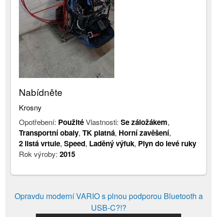
Nabídněte
Krosny
Opotřebení:
Použité
Vlastnosti:
Se záložákem
,
Transportní obaly
,
TK platná
,
Horní zavěšení
,
2 listá vrtule
,
Speed
,
Laděný výfuk
,
Plyn do levé ruky
Rok výroby:
2015
Opravdu moderní VARIO s plnou podporou Bluetooth a
USB-C?!?