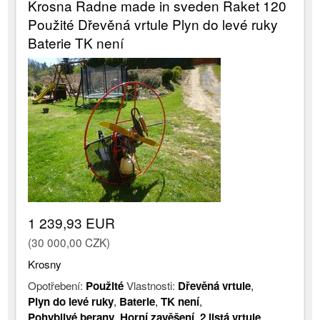
Krosna Radne made in sveden Raket 120
Použité Dřevěná vrtule Plyn do levé ruky
Baterie TK není
1 239,93 EUR
(30 000,00 CZK)
Krosny
Opotřebení:
Použité
Vlastnosti:
Dřevěná vrtule
,
Plyn do levé ruky
,
Baterie
,
TK není
,
Pohyblivé berany
,
Horní zavěšení
,
2 listá vrtule
,