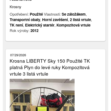
Krosny
Opotřebení:
Použité
Vlastnosti:
Se záložákem
,
Transportní obaly
,
Horní zavěšení
,
2 listá vrtule
,
TK není
,
Elektrický startér
,
Kompozitová vrtule
Rok výroby:
2012
07/29/2026
Krosna LIBERTY Sky 150 Použité TK
platná Plyn do levé ruky Kompozitová
vrtule 3 listá vrtule