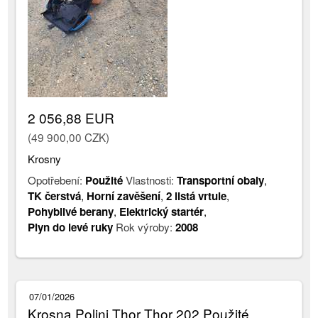
2 056,88 EUR
(49 900,00 CZK)
Krosny
Opotřebení:
Použité
Vlastnosti:
Transportní obaly
,
TK čerstvá
,
Horní zavěšení
,
2 listá vrtule
,
Pohyblivé berany
,
Elektrický startér
,
Plyn do levé ruky
Rok výroby:
2008
07/01/2026
Krosna Polini Thor Thor 202 Použité