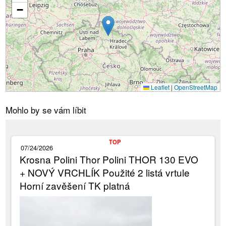
Načítání...
−
Leaflet
|
OpenStreetMap
Mohlo by se vám líbit
TOP
07/24/2026
Krosna Polini Thor Polini THOR 130 EVO
+ NOVÝ VRCHLÍK Použité 2 listá vrtule
Horní zavěšení TK platná