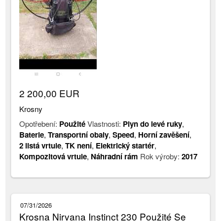
2 200,00 EUR
Krosny
Opotřebení:
Použité
Vlastnosti:
Plyn do levé ruky
,
Baterie
,
Transportní obaly
,
Speed
,
Horní zavěšení
,
2 listá vrtule
,
TK není
,
Elektrický startér
,
Kompozitová vrtule
,
Náhradní rám
Rok výroby:
2017
07/31/2026
Krosna Nirvana Instinct 230 Použité Se