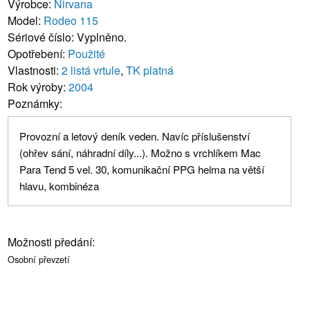
Výrobce:
Nirvana
Model:
Rodeo 115
Sériové číslo: Vyplněno.
Opotřebení:
Použité
Vlastnosti:
2 listá vrtule
,
TK platná
Rok výroby:
2004
Poznámky:
Provozní a letový deník veden. Navíc příslušenství
(ohřev sání, náhradní díly...). Možno s vrchlíkem Mac
Para Tend 5 vel. 30, komunikační PPG helma na větší
hlavu, kombinéza
Možnosti předání:
Osobní převzetí