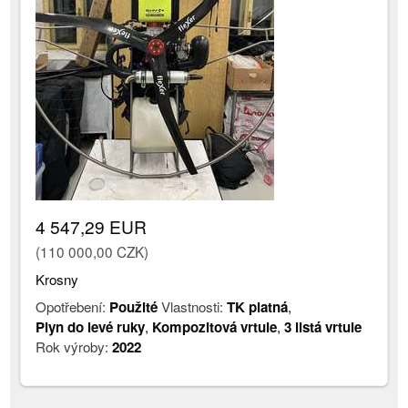
4 547,29 EUR
(110 000,00 CZK)
Krosny
Opotřebení:
Použité
Vlastnosti:
TK platná
,
Plyn do levé ruky
,
Kompozitová vrtule
,
3 listá vrtule
Rok výroby:
2022