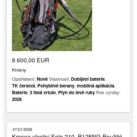
8 600,00 EUR
Krosny
Opotřebení:
Nové
Vlastnosti:
Dobíjení baterie
,
TK čerstvá
,
Pohyblivé berany
,
mobilná aplikácia
,
Baterie
,
3 listá vrtule
,
Plyn do levé ruky
Rok výroby:
2026
07/21/2026
Krosna vlastní Solo 210, R125NG Použité