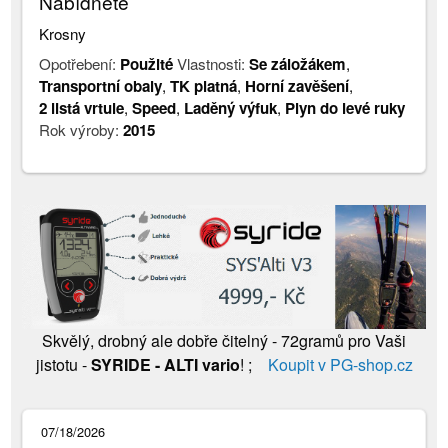
Nabídněte
Krosny
Opotřebení:
Použité
Vlastnosti:
Se záložákem
,
Transportní obaly
,
TK platná
,
Horní zavěšení
,
2 listá vrtule
,
Speed
,
Laděný výfuk
,
Plyn do levé ruky
Rok výroby:
2015
Skvělý, drobný ale dobře čitelný - 72gramů pro Vaši
jistotu -
SYRIDE - ALTI vario
! ;
Koupit v PG-shop.cz
07/18/2026