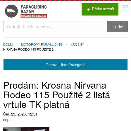
Přidat inzerát
add
Hledat
DOMŮ
MOTOROVÝ PARAGLIDING
KROSNY
NIRVANA RODEO 115 POUŽITÉ 2 …
Zobrazit
Hlavní kategorie
Prodám: Krosna Nirvana
Rodeo 115 Použité 2 listá
vrtule TK platná
Čer. 23, 2026, 12:31
odp.