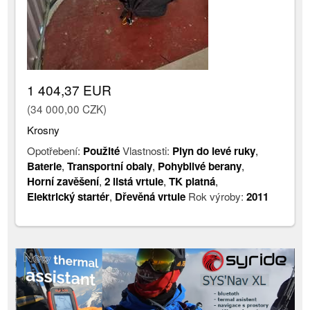
1 404,37 EUR
(34 000,00 CZK)
Krosny
Opotřebení:
Použité
Vlastnosti:
Plyn do levé ruky
,
Baterie
,
Transportní obaly
,
Pohyblivé berany
,
Horní zavěšení
,
2 listá vrtule
,
TK platná
,
Elektrický startér
,
Dřevěná vrtule
Rok výroby:
2011