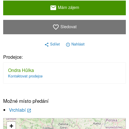
Mám zájem
email
Sledovat
favorite_border
Sdílet
Nahlásit
share
error_outline
Prodejce:
Ondra Hůlka
Kontaktovat prodejce
Možné místo předání
Vrchlabí
launch
+