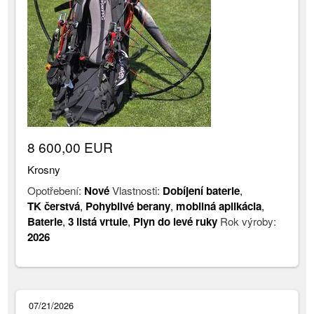
8 600,00 EUR
Krosny
Opotřebení:
Nové
Vlastnosti:
Dobíjení baterie
,
TK čerstvá
,
Pohyblivé berany
,
mobilná aplikácia
,
Baterie
,
3 listá vrtule
,
Plyn do levé ruky
Rok výroby:
2026
07/21/2026