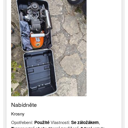
Nabídněte
Krosny
Opotřebení:
Použité
Vlastnosti:
Se záložákem
,