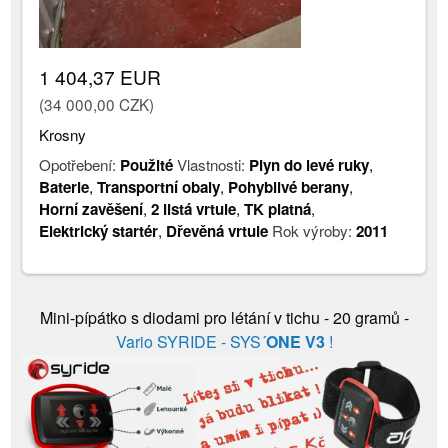
1 404,37 EUR
(34 000,00 CZK)
Krosny
Opotřebení:
Použité
Vlastnosti:
Plyn do levé ruky
,
Baterie
,
Transportní obaly
,
Pohyblivé berany
,
Horní zavěšení
,
2 listá vrtule
,
TK platná
,
Elektrický startér
,
Dřevěná vrtule
Rok výroby:
2011
Mini-pípátko s diodami pro létání v tichu - 20 gramů -
Vario SYRIDE - SYS´
ONE V3
!