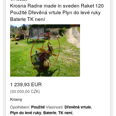
Krosna Radne made in sveden Raket 120
Použité Dřevěná vrtule Plyn do levé ruky
Baterie TK není
1 239,93 EUR
(30 000,00 CZK)
Krosny
Opotřebení:
Použité
Vlastnosti:
Dřevěná vrtule
,
Plyn do levé ruky
,
Baterie
,
TK není
,