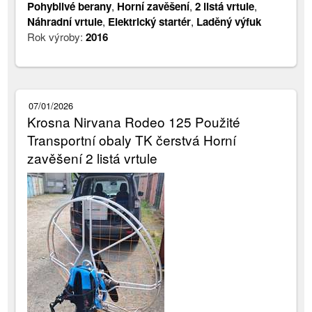
Pohyblivé berany
,
Horní zavěšení
,
2 listá vrtule
,
Náhradní vrtule
,
Elektrický startér
,
Laděný výfuk
Rok výroby:
2016
07/01/2026
Krosna Nirvana Rodeo 125 Použité
Transportní obaly TK čerstvá Horní
zavěšení 2 listá vrtule