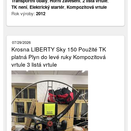
Transportní obaly
,
Horní zavěšení
,
2 listá vrtule
,
TK není
,
Elektrický startér
,
Kompozitová vrtule
Rok výroby:
2012
07/29/2026
Krosna LIBERTY Sky 150 Použité TK
platná Plyn do levé ruky Kompozitová
vrtule 3 listá vrtule