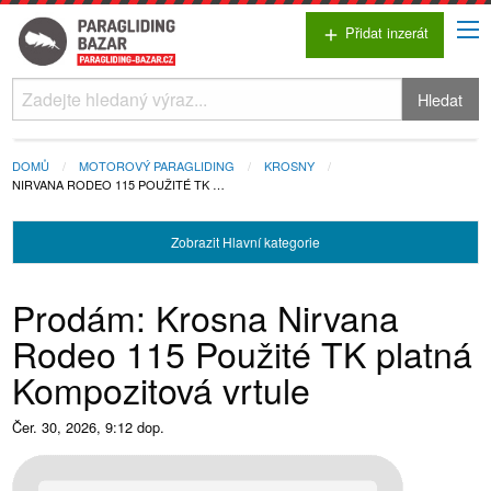
Přidat inzerát
add
Hledat
DOMŮ
MOTOROVÝ PARAGLIDING
KROSNY
NIRVANA RODEO 115 POUŽITÉ TK …
Zobrazit
Hlavní kategorie
Prodám: Krosna Nirvana
Rodeo 115 Použité TK platná
Kompozitová vrtule
Čer. 30, 2026, 9:12 dop.