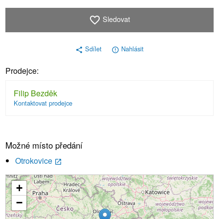
Sledovat
favorite_border
Sdílet
Nahlásit
share
error_outline
Prodejce:
Filip Bezděk
Kontaktovat prodejce
Možné místo předání
Otrokovice
launch
+
Načítání...
−