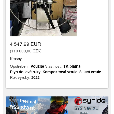
4 547,29 EUR
(110 000,00 CZK)
Krosny
Opotřebení:
Použité
Vlastnosti:
TK platná
,
Plyn do levé ruky
,
Kompozitová vrtule
,
3 listá vrtule
Rok výroby:
2022