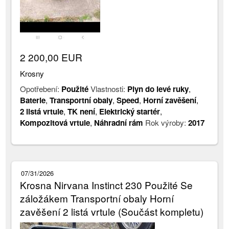
2 200,00 EUR
Krosny
Opotřebení:
Použité
Vlastnosti:
Plyn do levé ruky
,
Baterie
,
Transportní obaly
,
Speed
,
Horní zavěšení
,
2 listá vrtule
,
TK není
,
Elektrický startér
,
Kompozitová vrtule
,
Náhradní rám
Rok výroby:
2017
07/31/2026
Krosna Nirvana Instinct 230 Použité Se
záložákem Transportní obaly Horní
zavěšení 2 listá vrtule (Součást kompletu)