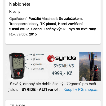
Nabídněte
Krosny
Opotřebení:
Použité
Vlastnosti:
Se záložákem
,
Transportní obaly
,
TK platná
,
Horní zavěšení
,
2 listá vrtule
,
Speed
,
Laděný výfuk
,
Plyn do levé ruky
Rok výroby:
2015
Skvělý, drobný ale dobře čitelný - 72gramů pro Vaši
jistotu -
SYRIDE - ALTI vario
! ;
Koupit v PG-shop.cz
07/18/2026