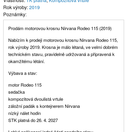
Vlastnosti:
TK platná
,
Kompozitová vrtule
Rok výroby:
2019
Poznámky:
Prodám motorovou krosnu Nirvana Rodeo 115 (2019)
Nabízím k prodeji motorovou krosnu Nirvana Rodeo 115,
rok výroby 2019. Krosna je málo létaná, ve velmi dobrém
technickém stavu, pravidelně udržovaná a připravená k
okamžitému létání.
Výbava a stav:
motor Rodeo 115
sedačka
kompozitová dvoulistá vrtule
záložní padák s kontejnerem Nirvana
nízký nálet hodin
STK platná do 26. 4. 2027
Lehké poškození jedné části spodního rámu