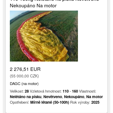
Nekoupáno Na motor
2 276,51 EUR
(55 000,00 CZK)
DAGC (na motor)
Velikost:
28
Vzletová hmotnost:
110
-
160
Vlastnosti:
Nelétáno na písku
,
Nevětveno
,
Nekoupáno
,
Na motor
Opotřebení:
Mírně létané (50-100h)
Rok výroby:
2025