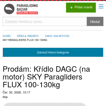
Přidat inzerát
add
Hledat
DOMŮ
KŘÍDLA (PADÁKY)
DAGC (NA MOTOR)
SKY PARAGLIDERS FLUX 100-130KG
Zobrazit
Hlavní kategorie
Prodám: Křídlo DAGC (na
motor) SKY Paragliders
FLUX 100-130kg
Čer. 30, 2026, 10:17
dop.