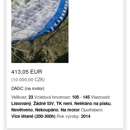
413,05 EUR
(10 000,00 CZK)
DAGC (na motor)
Velikost:
23
Vzletová hmotnost:
105
-
145
Vlastnosti:
Listovaný
,
Žádné SIV
,
TK není
,
Nelétáno na písku
,
Nevětveno
,
Nekoupáno
,
Na motor
Opotřebení:
Více létané (200-300h)
Rok výroby:
2014