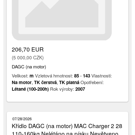
206,70 EUR
(5 000,00 CZK)
DAGC (na motor)
Velikost:
m
Vzletová hmotnost:
85
-
143
Vlastnosti:
Na motor
,
TK čerstvá
,
TK platná
Opotřebení:
Létané (100-200h)
Rok výroby:
2007
07/28/2026
Křídlo DAGC (na motor) MAC Charger 2 28
110-160kg Nelétáno na písku Nevětveno