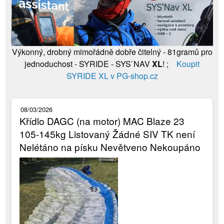
Výkonný, drobný mimořádně dobře čitelný - 81gramů pro
jednoduchost - SYRIDE - SYS`NAV
XL
! ;
Koupit
SYRIDE XL v PG-shop.cz
08/03/2026
Křídlo DAGC (na motor) MAC Blaze 23
105-145kg Listovaný Žádné SIV TK není
Nelétáno na písku Nevětveno Nekoupáno