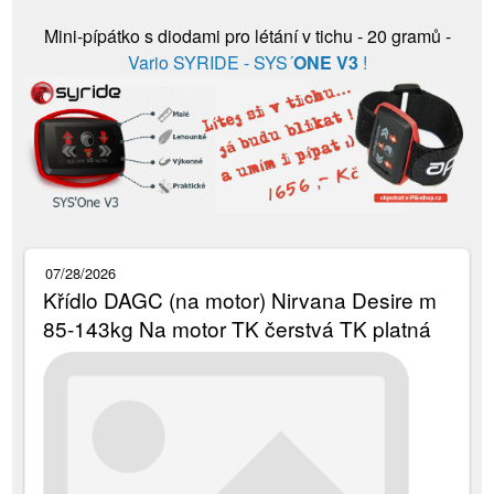
Mini-pípátko s diodami pro létání v tichu - 20 gramů -
Vario SYRIDE - SYS´
ONE V3
!
07/28/2026
Křídlo DAGC (na motor) Nirvana Desire m
85-143kg Na motor TK čerstvá TK platná