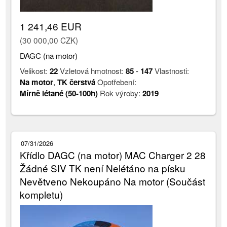
1 241,46 EUR
(30 000,00 CZK)
DAGC (na motor)
Velikost:
22
Vzletová hmotnost:
85
-
147
Vlastnosti:
Na motor
,
TK čerstvá
Opotřebení:
Mírně létané (50-100h)
Rok výroby:
2019
07/31/2026
Křídlo DAGC (na motor) MAC Charger 2 28
Žádné SIV TK není Nelétáno na písku
Nevětveno Nekoupáno Na motor (Součást
kompletu)