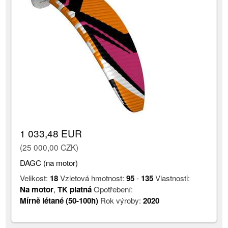
1 033,48 EUR
(25 000,00 CZK)
DAGC (na motor)
Velikost:
18
Vzletová hmotnost:
95
-
135
Vlastnosti:
Na motor
,
TK platná
Opotřebení:
Mírně létané (50-100h)
Rok výroby:
2020