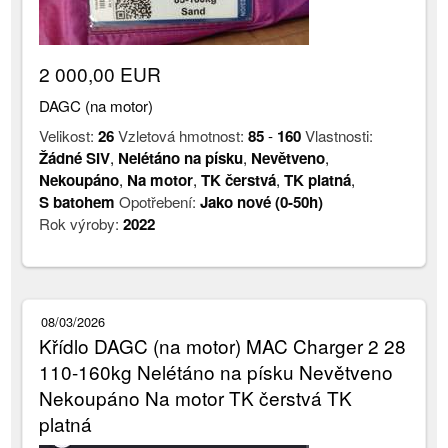
2 000,00 EUR
DAGC (na motor)
Velikost:
26
Vzletová hmotnost:
85
-
160
Vlastnosti:
Žádné SIV
,
Nelétáno na písku
,
Nevětveno
,
Nekoupáno
,
Na motor
,
TK čerstvá
,
TK platná
,
S batohem
Opotřebení:
Jako nové (0-50h)
Rok výroby:
2022
08/03/2026
Křídlo DAGC (na motor) MAC Charger 2 28
110-160kg Nelétáno na písku Nevětveno
Nekoupáno Na motor TK čerstvá TK
platná