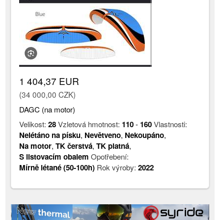
1 404,37 EUR
(34 000,00 CZK)
DAGC (na motor)
Velikost:
28
Vzletová hmotnost:
110
-
160
Vlastnosti:
Nelétáno na písku
,
Nevětveno
,
Nekoupáno
,
Na motor
,
TK čerstvá
,
TK platná
,
S listovacím obalem
Opotřebení:
Mírně létané (50-100h)
Rok výroby:
2022