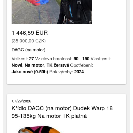
1 446,59 EUR
(35 000,00 CZK)
DAGC (na motor)
Velikost:
27
Vzletová hmotnost:
90
-
150
Vlastnosti:
Nové
,
Na motor
,
TK čerstvá
Opotřebení:
Jako nové (0-50h)
Rok výroby:
2024
07/29/2026
Křídlo DAGC (na motor) Dudek Warp 18
95-135kg Na motor TK platná