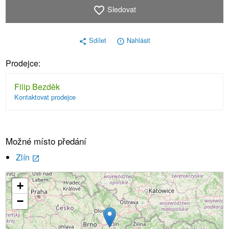
Sledovat
favorite_border
Sdílet
Nahlásit
share
error_outline
Prodejce:
Filip Bezděk
Kontaktovat prodejce
Možné místo předání
Zlín
launch
+
Načítání...
−