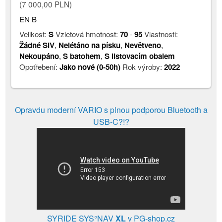
(7 000,00 PLN)
EN B
Velikost:
S
Vzletová hmotnost:
70
-
95
Vlastnosti:
Žádné SIV
,
Nelétáno na písku
,
Nevětveno
,
Nekoupáno
,
S batohem
,
S listovacím obalem
Opotřebení:
Jako nové (0-50h)
Rok výroby:
2022
Opravdu moderní VARIO s plnou podporou Bluetooth a
USB-C?!?
SYRIDE SYS°NAV
XL
v PG-shop.cz