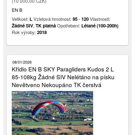
(10 000,00 CZK)
EN B
Velikost:
L
Vzletová hmotnost:
95
-
120
Vlastnosti:
Žádné SIV
,
TK platná
Opotřebení:
Létané (100-200h)
Rok výroby:
2018
08/01/2026
Křídlo EN B SKY Paragliders Kudos 2 L
85-108kg Žádné SIV Nelétáno na písku
Nevětveno Nekoupáno TK čerstvá