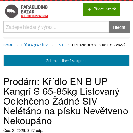
Přidat inzerát
add
Hledat
DOMŮ
KŘÍDLA (PADÁKY)
EN B
UP KANGRI S 65-85KG LISTOVANÝ …
Zobrazit
Hlavní kategorie
Prodám: Křídlo EN B UP
Kangri S 65-85kg Listovaný
Odlehčeno Žádné SIV
Nelétáno na písku Nevětveno
Nekoupáno
Čec. 2, 2026, 3:27 odp.