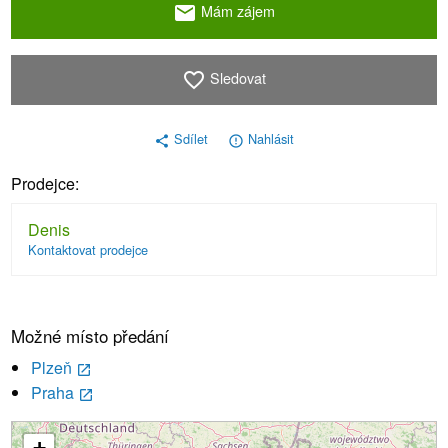
Mám zájem
email
Sledovat
favorite_border
Sdílet
Nahlásit
share
error_outline
Prodejce:
Denis
Kontaktovat prodejce
Možné místo předání
Plzeň
launch
Praha
launch