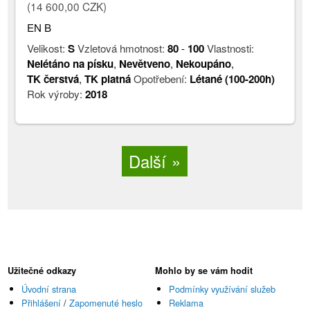
(14 600,00 CZK)
EN B
Velikost:
S
Vzletová hmotnost:
80
-
100
Vlastnosti:
Nelétáno na písku
,
Nevětveno
,
Nekoupáno
,
TK čerstvá
,
TK platná
Opotřebení:
Létané (100-200h)
Rok výroby:
2018
Další
Užitečné odkazy
Mohlo by se vám hodit
Úvodní strana
Podmínky využívání služeb
Přihlášení
/
Zapomenuté heslo
Reklama