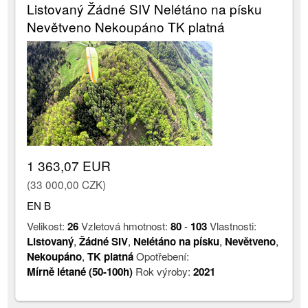
Listovaný Žádné SIV Nelétáno na písku
Nevětveno Nekoupáno TK platná
1 363,07 EUR
(33 000,00 CZK)
EN B
Velikost:
26
Vzletová hmotnost:
80
-
103
Vlastnosti:
Listovaný
,
Žádné SIV
,
Nelétáno na písku
,
Nevětveno
,
Nekoupáno
,
TK platná
Opotřebení:
Mírně létané (50-100h)
Rok výroby:
2021