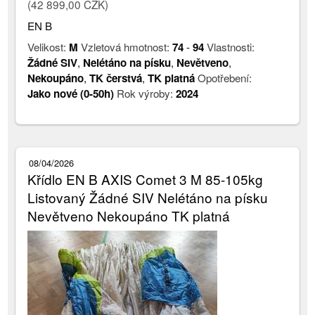
(42 899,00 CZK)
EN B
Velikost:
M
Vzletová hmotnost:
74
-
94
Vlastnosti:
Žádné SIV
,
Nelétáno na písku
,
Nevětveno
,
Nekoupáno
,
TK čerstvá
,
TK platná
Opotřebení:
Jako nové (0-50h)
Rok výroby:
2024
08/04/2026
Křídlo EN B AXIS Comet 3 M 85-105kg
Listovaný Žádné SIV Nelétáno na písku
Nevětveno Nekoupáno TK platná