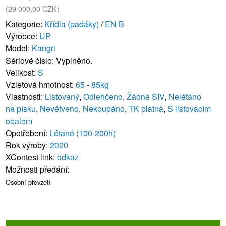
(29 000,00 CZK)
Kategorie:
Křídla (padáky)
/
EN B
Výrobce:
UP
Model:
Kangri
Sériové číslo: Vyplněno.
Velikost:
S
Vzletová hmotnost:
65
-
85kg
Vlastnosti:
Listovaný
,
Odlehčeno
,
Žádné SIV
,
Nelétáno
na písku
,
Nevětveno
,
Nekoupáno
,
TK platná
,
S listovacím
obalem
Opotřebení:
Létané (100-200h)
Rok výroby:
2020
XContest link:
odkaz
Možnosti předání:
Osobní převzetí