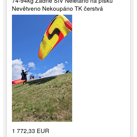
74-94kg Žádné SIV Nelétáno na písku
Nevětveno Nekoupáno TK čerstvá
1 772,33 EUR