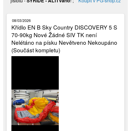
jistotu -
SYRIDE - ALTI vario
! ;
Koupit v PG-shop.cz
08/03/2026
Křídlo EN B Sky Country DISCOVERY 5 S
70-90kg Nové Žádné SIV TK není
Nelétáno na písku Nevětveno Nekoupáno
(Součást kompletu)