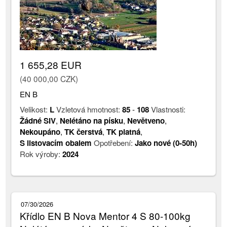
1 655,28 EUR
(40 000,00 CZK)
EN B
Velikost:
L
Vzletová hmotnost:
85
-
108
Vlastnosti:
Žádné SIV
,
Nelétáno na písku
,
Nevětveno
,
Nekoupáno
,
TK čerstvá
,
TK platná
,
S listovacím obalem
Opotřebení:
Jako nové (0-50h)
Rok výroby:
2024
07/30/2026
Křídlo EN B Nova Mentor 4 S 80-100kg