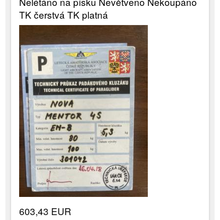
Nelétáno na písku Nevětveno Nekoupáno
TK čerstvá TK platná
603,43 EUR