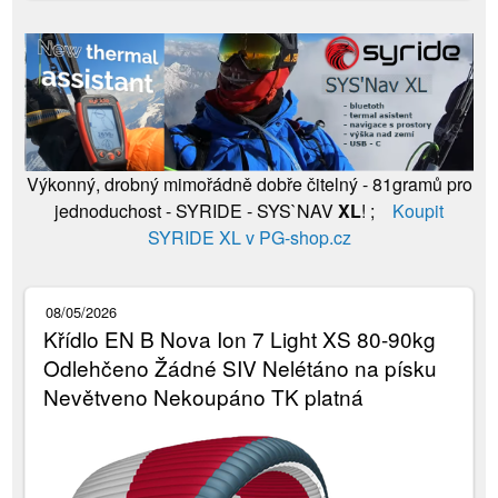
Výkonný, drobný mimořádně dobře čitelný - 81gramů pro
jednoduchost - SYRIDE - SYS`NAV
XL
! ;
Koupit
SYRIDE XL v PG-shop.cz
08/05/2026
Křídlo EN B Nova Ion 7 Light XS 80-90kg
Odlehčeno Žádné SIV Nelétáno na písku
Nevětveno Nekoupáno TK platná