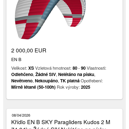
2 000,00 EUR
EN B
Velikost:
XS
Vzletová hmotnost:
80
-
90
Vlastnosti:
Odlehčeno
,
Žádné SIV
,
Nelétáno na písku
,
Nevětveno
,
Nekoupáno
,
TK platná
Opotřebení:
Mírně létané (50-100h)
Rok výroby:
2025
08/04/2026
Křídlo EN B SKY Paragliders Kudos 2 M