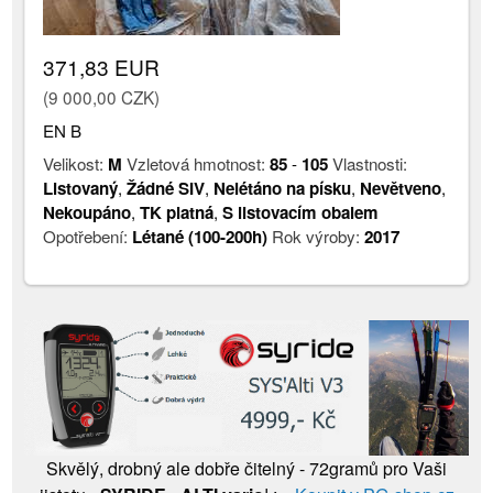
371,83 EUR
(9 000,00 CZK)
EN B
Velikost:
M
Vzletová hmotnost:
85
-
105
Vlastnosti:
Listovaný
,
Žádné SIV
,
Nelétáno na písku
,
Nevětveno
,
Nekoupáno
,
TK platná
,
S listovacím obalem
Opotřebení:
Létané (100-200h)
Rok výroby:
2017
Skvělý, drobný ale dobře čitelný - 72gramů pro Vaši