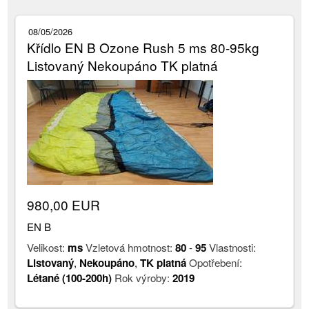
08/05/2026
Křídlo EN B Ozone Rush 5 ms 80-95kg
Listovaný Nekoupáno TK platná
980,00 EUR
EN B
Velikost:
ms
Vzletová hmotnost:
80
-
95
Vlastnosti:
Listovaný
,
Nekoupáno
,
TK platná
Opotřebení:
Létané (100-200h)
Rok výroby:
2019