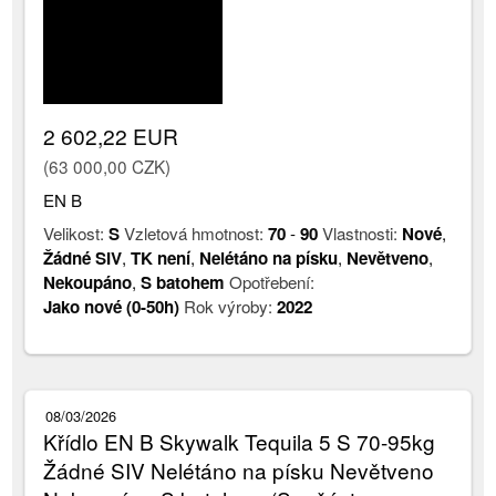
2 602,22 EUR
(63 000,00 CZK)
EN B
Velikost:
S
Vzletová hmotnost:
70
-
90
Vlastnosti:
Nové
,
Žádné SIV
,
TK není
,
Nelétáno na písku
,
Nevětveno
,
Nekoupáno
,
S batohem
Opotřebení:
Jako nové (0-50h)
Rok výroby:
2022
08/03/2026
Křídlo EN B Skywalk Tequila 5 S 70-95kg
Žádné SIV Nelétáno na písku Nevětveno