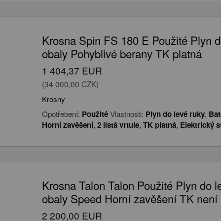
Krosna Spin FS 180 E Použité Plyn do
obaly Pohyblivé berany TK platná
1 404,37 EUR
(34 000,00 CZK)
Krosny
Opotřebení:
Použité
Vlastnosti:
Plyn do levé ruky
,
Bat
Horní zavěšení
,
2 listá vrtule
,
TK platná
,
Elektrický s
Krosna Talon Talon Použité Plyn do le
obaly Speed Horní zavěšení TK není
2 200,00 EUR