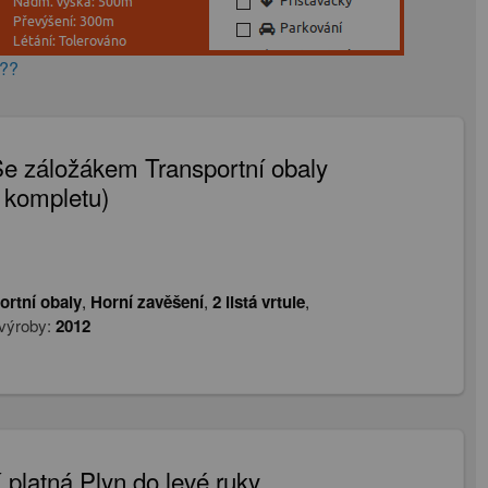
???
Se záložákem Transportní obaly
t kompletu)
ortní obaly
,
Horní zavěšení
,
2 listá vrtule
,
výroby:
2012
platná Plyn do levé ruky