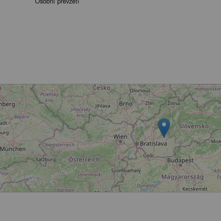
Osobní převzetí
Načítání...