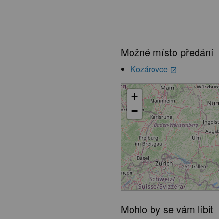
Možné místo předání
Kozárovce
launch
+
−
Mohlo by se vám líbit