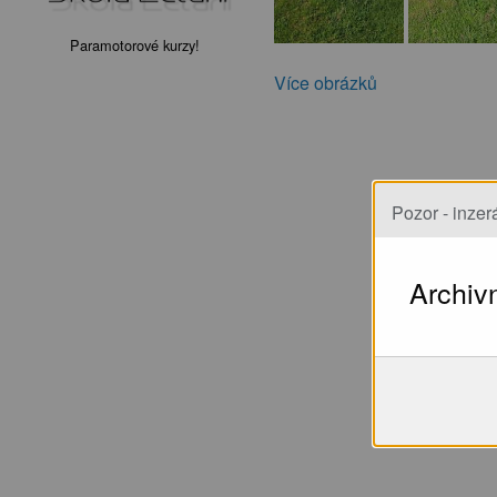
Paramotorové kurzy!
Více obrázků
Pozor - inzerá
Archiv