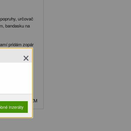
 popruhy, určovač
om, bandasku na
namí pridám zopár
×
et 23 / 2012 od
b_channel=RomanZM
bné inzeráty