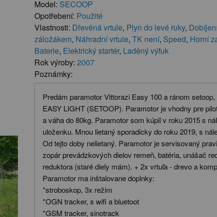
Model:
SECOOP
Opotřebení:
Použité
Vlastnosti:
Dřevěná vrtule
,
Plyn do levé ruky
,
Dobíjení
záložákem
,
Náhradní vrtule
,
TK není
,
Speed
,
Horní z
Baterie
,
Elektrický startér
,
Laděný výfuk
Rok výroby:
2007
Poznámky:
Predám paramotor Vittorazi Easy 100 a ránom setoop,
EASY LIGHT (SETOOP). Paramotor je vhodny pre pilo
a váha do 80kg. Paramotor som kúpil v roku 2015 s ná
uloženku. Mnou lietaný sporadicky do roku 2019, s nál
Od tejto doby nelietaný. Paramotor je servisovaný pra
zopár prevádzkových dielov remeň, batéria, unášač red
reduktora (staré diely mám). + 2x vrtuľa - drevo a komp
Paramotor ma inštalovane doplnky:
*stroboskop, 3x režim
*OGN tracker, s wifi a bluetoot
*GSM tracker, sinotrack