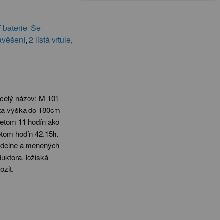
 baterie
,
Se
avěšení
,
2 listá vrtule
,
 celý názov: M 101
ta výška do 180cm
letom 11 hodín ako
etom hodín 42.15h.
videlne a menených
uktora, ložiská
ozit.