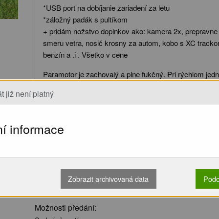
*USB port na dobíjanie zariadení za letu
*záložný padák s pultíkom
+ pridám nožstvo doplnkov ako: kamera 2x, prepravne
smeru vetra, nosič krosny za autom, kobo s XC track
benzín a .i . Všetko v cene
Paramotor je zachovalý a plne fukčný. Pri rýchlom jed
veci
t již není platný
(ku paramotoru možnosť dokúpiť aj motorový klzák Velv
mac para)
Krosna je ešte registrovaná v LAA SR,
ní informace
Link na video:
https://youtube.com/shorts/3t-ew9vLDgw
https://youtube.com/shorts/JHrHB1Ib7UY
https://www.youtube.com/watch?v=_8_Ymffsd6Q&a
Zobrazit archivovaná data
Podo
Možnosti předání: