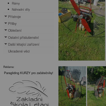
Rámy
Náhradní díly
Přístroje
Toggle menu
Přilby
Toggle menu
Oblečení
Toggle menu
Ostatní příslušenství
Toggle menu
Další létající zařízení
Toggle menu
Ukradené věci
Reklama:
Paragliding KURZY pro začátečníky!