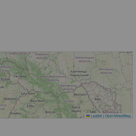
Leaflet
|
OpenStreetMap