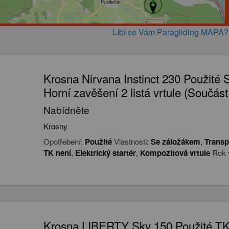
Líbí se Vám Paragliding MAPA
Krosna Nirvana Instinct 230 Použité 
Horní zavěšení 2 listá vrtule (Součás
Nabídněte
Krosny
Opotřebení:
Použité
Vlastnosti:
Se záložákem
,
Transp
TK není
,
Elektrický startér
,
Kompozitová vrtule
Rok 
Krosna LIBERTY Sky 150 Použité TK 