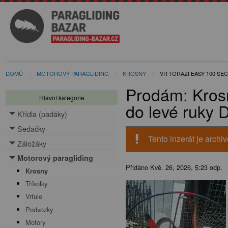
DOMŮ
MOTOROVÝ PARAGLIDING
KROSNY
VITTORAZI EASY 100 S
Prodám: Kros
Hlavní kategorie
do levé ruky 
Křídla (padáky)
Toggle menu
Sedačky
Toggle menu
priority_high
Tento inzerát je archi
Záložáky
Toggle menu
Motorový paragliding
Toggle menu
Přidáno
Kvě. 26, 2026, 5:23 odp.
Krosny
Tříkolky
Vrtule
Podvozky
Motory