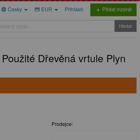
Česky
EUR
Přihlásit
Přidat inzerát
language
credit_card
add
Hledat
Použité Dřevěná vrtule Plyn
Prodejce: