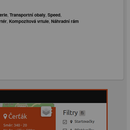
erie
,
Transportní obaly
,
Speed
,
rtér
,
Kompozitová vrtule
,
Náhradní rám