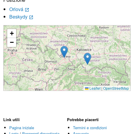
Orlová
launch
Beskydy
launch
+
Caricamento...
−
Leaflet
|
OpenStreetMap
Link utili
Potrebbe piacerti
Pagina iniziale
Termini e condizioni
Login
/
Password dimenticata
Annuncio