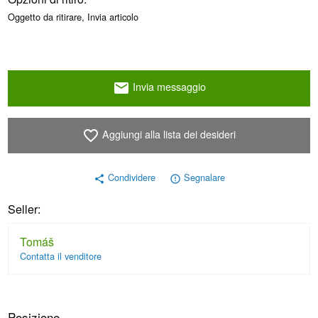
Oggetto da ritirare, Invia articolo
Invia messaggio
email
Aggiungi alla lista dei desideri
favorite_border
Condividere
Segnalare
share
error_outline
Seller:
Tomáš
Contatta il venditore
Posizione