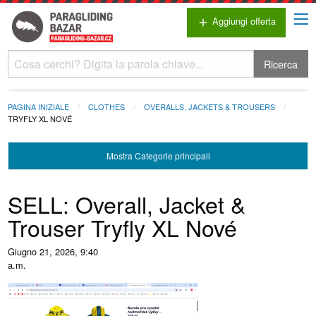
Aggiungi offerta
add
Ricerca
PAGINA INIZIALE
CLOTHES
OVERALLS, JACKETS & TROUSERS
TRYFLY XL NOVÉ
Mostra
Categorie principali
SELL: Overall, Jacket &
Trouser Tryfly XL Nové
Giugno 21, 2026, 9:40
a.m.