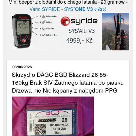
Mini beeper z diodami do cichego latania - 20 gramów -
Vario SYRIDE - SYS´
ONE V3 < /b>!
08/06/2026
Skrzydło DAGC BGD Blizzard 26 85-
160kg Brak SIV Żadnego latania po piasku
Drzewa nie Nie kąpany z napędem PPG