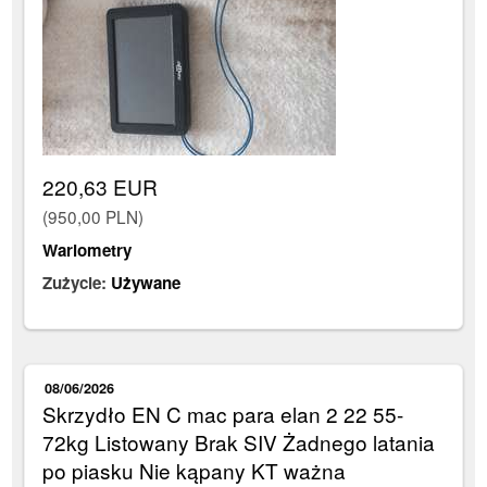
220,63 EUR
(950,00 PLN)
Wariometry
Zużycie:
Używane
08/06/2026
Skrzydło EN C mac para elan 2 22 55-
72kg Listowany Brak SIV Żadnego latania
po piasku Nie kąpany KT ważna