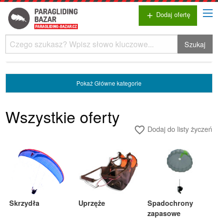
Dodaj ofertę
add
Szukaj
Pokaż
Główne kategorie
Wszystkie oferty
Dodaj do listy życzeń
favorite_border
Skrzydła
Uprzęże
Spadochrony
zapasowe