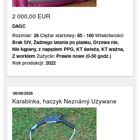
2 000,00 EUR
DAGC
Rozmiar:
26
Ciężar startowy:
85
-
160
Właściwości:
Brak SIV
,
Żadnego latania po piasku
,
Drzewa nie
,
Nie kąpany
,
z napędem PPG
,
KT świeża
,
KT ważna
,
Z workiem
Zużycie:
Prawie nowe (0-50 godz.)
Rok produkcji:
2022
08/06/2026
Karabinka, haczyk Neznámý Używane