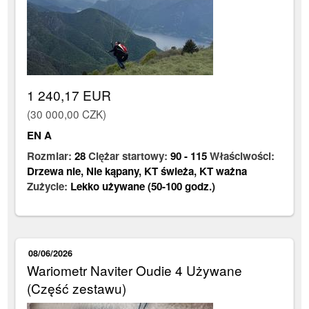
1 240,17 EUR
(30 000,00 CZK)
EN A
Rozmiar:
28
Ciężar startowy:
90
-
115
Właściwości:
Drzewa nie
,
Nie kąpany
,
KT świeża
,
KT ważna
Zużycie:
Lekko używane (50-100 godz.)
08/06/2026
Wariometr Naviter Oudie 4 Używane
(Część zestawu)