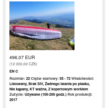
496,07 EUR
(12 000,00 CZK)
EN C
Rozmiar:
22
Ciężar startowy:
55
-
72
Właściwości:
Listowany
,
Brak SIV
,
Żadnego latania po piasku
,
Nie kąpany
,
KT ważna
,
Z kopertowym workiem
Zużycie:
Używane (100-200 godz.)
Rok produkcji:
2017