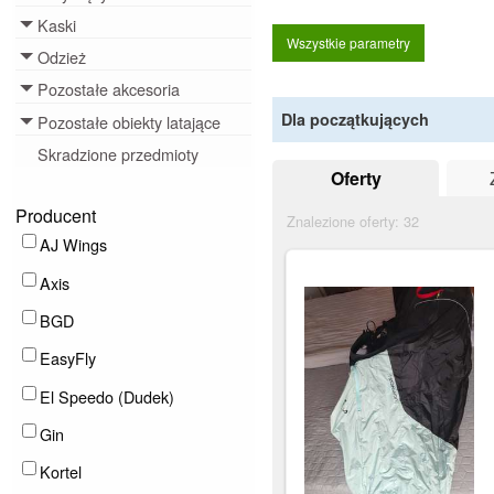
Kaski
Toggle menu
Wszystkie parametry
Odzież
Toggle menu
Pozostałe akcesoria
Toggle menu
Dla początkujących
Pozostałe obiekty latające
Toggle menu
Skradzione przedmioty
Oferty
Producent
Znalezione oferty:
32
AJ Wings
Axis
BGD
EasyFly
El Speedo (Dudek)
Gin
Kortel