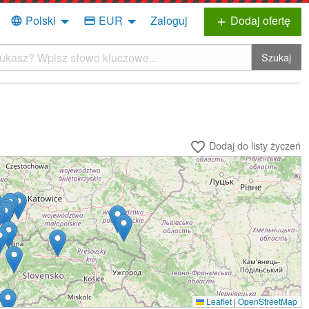
Polski
EUR
Zaloguj
Dodaj ofertę
language
credit_card
add
Szukaj
Dodaj do listy życzeń
favorite_border
Leaflet
|
OpenStreetMap