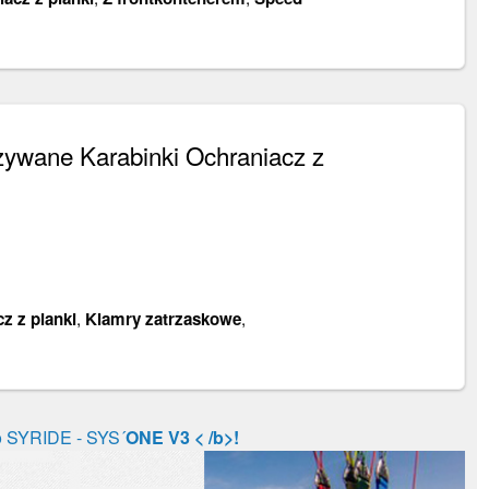
ywane Karabinki Ochraniacz z
z z pianki
,
Klamry zatrzaskowe
,
o SYRIDE - SYS´
ONE V3 < /b>!