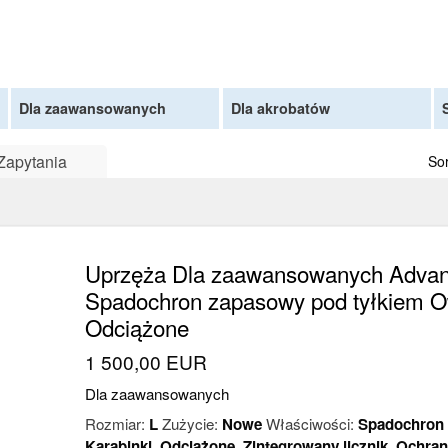
Dla zaawansowanych
Dla akrobatów
Zapytania
Sor
Uprzęża Dla zaawansowanych Advan
Spadochron zapasowy pod tyłkiem O
Odciążone
1 500,00 EUR
Dla zaawansowanych
Rozmiar:
L
Zużycie:
Nowe
Właściwości:
Spadochron 
Karabinki
,
Odciążone
,
Zintegrowany licznik
,
Ochrani