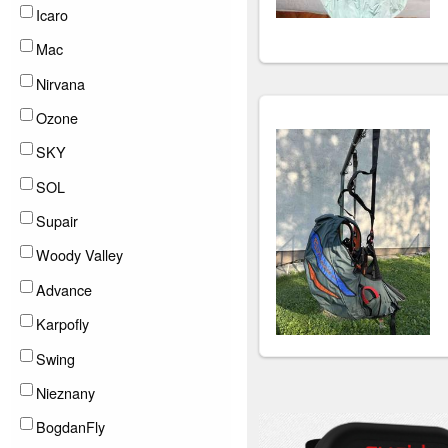
Icaro
Mac
Nirvana
Ozone
SKY
SOL
Supair
Woody Valley
Advance
Karpofly
Swing
Nieznany
BogdanFly