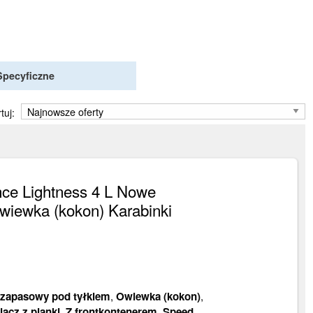
Specyficzne
tuj:
ce Lightness 4 L Nowe
wiewka (kokon) Karabinki
zapasowy pod tyłkiem
,
Owiewka (kokon)
,
acz z pianki
,
Z frontkontenerem
,
Speed