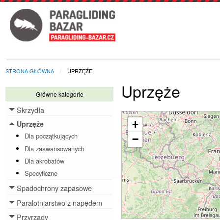
STRONA GŁÓWNA
UPRZĘŻE
Uprzęże
Główne kategorie
Skrzydła
Toggle menu
+
Uprzęże
Toggle menu
Dla początkujących
−
Dla zaawansowanych
Dla akrobatów
Specyficzne
Spadochrony zapasowe
Toggle menu
Paralotniarstwo z napędem
Toggle menu
Przyrządy
Toggle menu