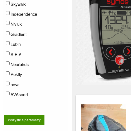
Skywalk
Independence
Niviuk
Gradient
Lubin
S.E.A
Nearbirds
Pokfly
nova
AVAsport
Wszystkie parametry