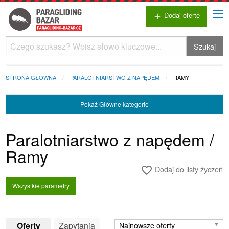
Dodaj ofertę
add
Szukaj
STRONA GŁÓWNA
PARALOTNIARSTWO Z NAPĘDEM
RAMY
Pokaż
Główne kategorie
Paralotniarstwo z napędem /
Ramy
Dodaj do listy życzeń
favorite_border
Wszystkie parametry
Oferty
Zapytania