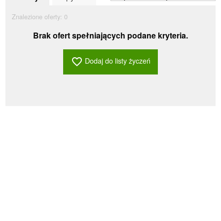
Znalezione oferty:
0
Brak ofert spełniających podane kryteria.
Dodaj do listy życzeń
favorite_border