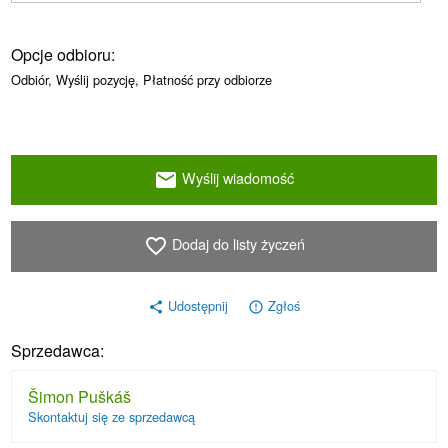
Opcje odbioru:
Odbiór, Wyślij pozycję, Płatność przy odbiorze
Wyślij wiadomość
email
Dodaj do listy życzeń
favorite_border
Udostępnij
Zgłoś
share
error_outline
Sprzedawca:
Šimon Puškáš
Skontaktuj się ze sprzedawcą