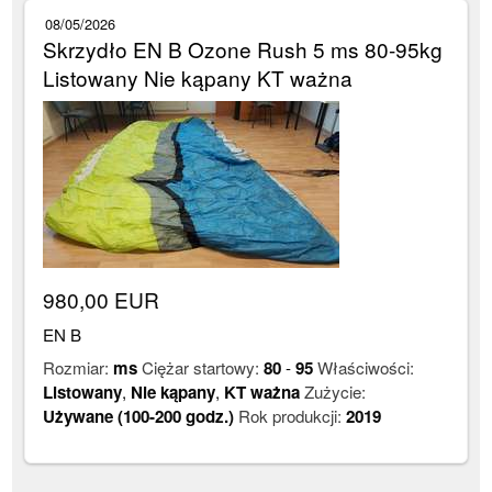
08/05/2026
Skrzydło EN B Ozone Rush 5 ms 80-95kg
Listowany Nie kąpany KT ważna
980,00 EUR
EN B
Rozmiar:
ms
Ciężar startowy:
80
-
95
Właściwości:
Listowany
,
Nie kąpany
,
KT ważna
Zużycie:
Używane (100-200 godz.)
Rok produkcji:
2019