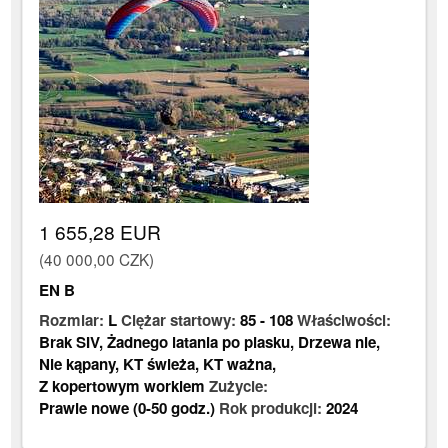
1 655,28 EUR
(40 000,00 CZK)
EN B
Rozmiar:
L
Ciężar startowy:
85
-
108
Właściwości:
Brak SIV
,
Żadnego latania po piasku
,
Drzewa nie
,
Nie kąpany
,
KT świeża
,
KT ważna
,
Z kopertowym workiem
Zużycie:
Prawie nowe (0-50 godz.)
Rok produkcji:
2024