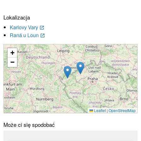
Lokalizacja
Karlovy Vary
launch
Raná u Loun
launch
+
Ładowanie...
−
Leaflet
|
OpenStreetMap
Może ci się spodobać