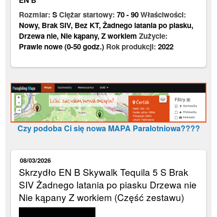
EN B
Rozmiar:
S
Ciężar startowy:
70
-
90
Właściwości:
Nowy
,
Brak SIV
,
Bez KT
,
Żadnego latania po piasku
,
Drzewa nie
,
Nie kąpany
,
Z workiem
Zużycie:
Prawie nowe (0-50 godz.)
Rok produkcji:
2022
Czy podoba Ci się nowa MAPA Paralotniowa????
08/03/2026
Skrzydło EN B Skywalk Tequila 5 S Brak
SIV Żadnego latania po piasku Drzewa nie
Nie kąpany Z workiem (Część zestawu)