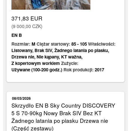
371,83 EUR
(9 000,00 CZK)
EN B
Rozmiar:
M
Ciężar startowy:
85
-
105
Właściwości:
Listowany
,
Brak SIV
,
Żadnego latania po piasku
,
Drzewa nie
,
Nie kąpany
,
KT ważna
,
Z kopertowym workiem
Zużycie:
Używane (100-200 godz.)
Rok produkcji:
2017
08/03/2026
Skrzydło EN B Sky Country DISCOVERY
5 S 70-90kg Nowy Brak SIV Bez KT
Żadnego latania po piasku Drzewa nie
(Część zestawu)