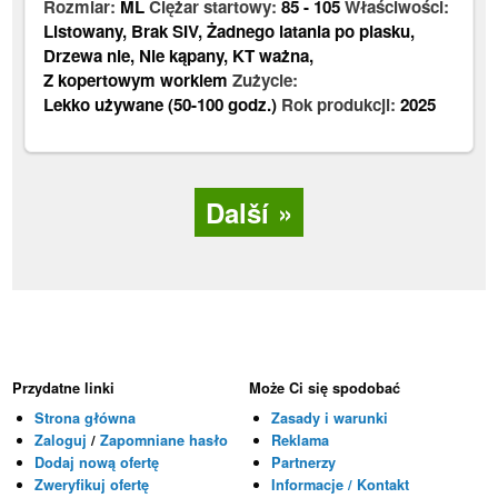
Rozmiar:
ML
Ciężar startowy:
85
-
105
Właściwości:
Listowany
,
Brak SIV
,
Żadnego latania po piasku
,
Drzewa nie
,
Nie kąpany
,
KT ważna
,
Z kopertowym workiem
Zużycie:
Lekko używane (50-100 godz.)
Rok produkcji:
2025
Další
Przydatne linki
Może Ci się spodobać
Strona główna
Zasady i warunki
Zaloguj
/
Zapomniane hasło
Reklama
Dodaj nową ofertę
Partnerzy
Zweryfikuj ofertę
Informacje / Kontakt