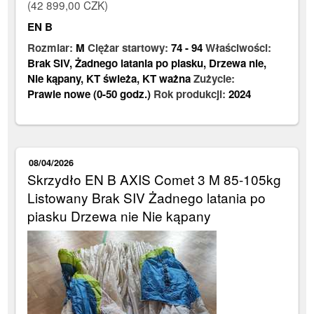
(42 899,00 CZK)
EN B
Rozmiar:
M
Ciężar startowy:
74
-
94
Właściwości:
Brak SIV
,
Żadnego latania po piasku
,
Drzewa nie
,
Nie kąpany
,
KT świeża
,
KT ważna
Zużycie:
Prawie nowe (0-50 godz.)
Rok produkcji:
2024
08/04/2026
Skrzydło EN B AXIS Comet 3 M 85-105kg
Listowany Brak SIV Żadnego latania po
piasku Drzewa nie Nie kąpany