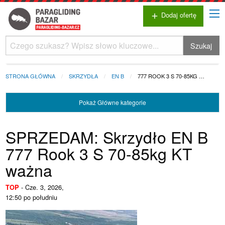
Dodaj ofertę
add
Szukaj
STRONA GŁÓWNA
SKRZYDŁA
EN B
777 ROOK 3 S 70-85KG …
Pokaż
Główne kategorie
SPRZEDAM: Skrzydło EN B
777 Rook 3 S 70-85kg KT
ważna
-
Cze. 3, 2026,
TOP
12:50 po południu