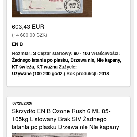
603,43 EUR
(14 600,00 CZK)
EN B
Rozmiar:
S
Ciężar startowy:
80
-
100
Właściwości:
Żadnego latania po piasku
,
Drzewa nie
,
Nie kąpany
,
KT świeża
,
KT ważna
Zużycie:
Używane (100-200 godz.)
Rok produkcji:
2018
07/29/2026
Skrzydło EN B Ozone Rush 6 ML 85-
105kg Listowany Brak SIV Żadnego
latania po piasku Drzewa nie Nie kąpany