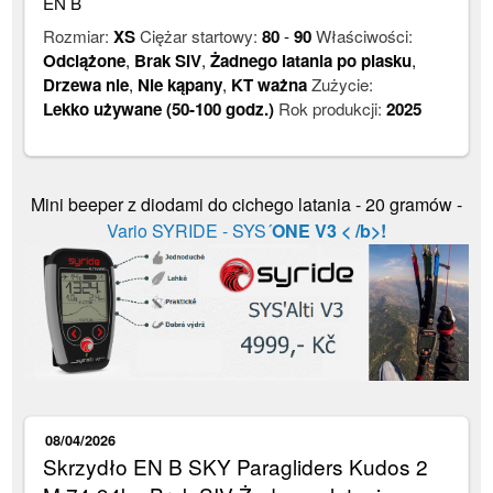
EN B
Rozmiar:
XS
Ciężar startowy:
80
-
90
Właściwości:
Odciążone
,
Brak SIV
,
Żadnego latania po piasku
,
Drzewa nie
,
Nie kąpany
,
KT ważna
Zużycie:
Lekko używane (50-100 godz.)
Rok produkcji:
2025
Mini beeper z diodami do cichego latania - 20 gramów -
Vario SYRIDE - SYS´
ONE V3 < /b>!
08/04/2026
Skrzydło EN B SKY Paragliders Kudos 2