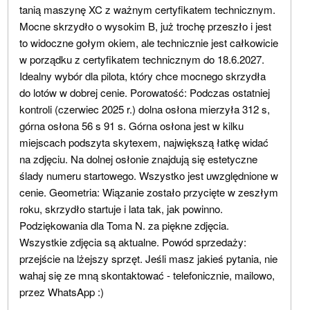
tanią maszynę XC z ważnym certyfikatem technicznym.
Mocne skrzydło o wysokim B, już trochę przeszło i jest
to widoczne gołym okiem, ale technicznie jest całkowicie
w porządku z certyfikatem technicznym do 18.6.2027.
Idealny wybór dla pilota, który chce mocnego skrzydła
do lotów w dobrej cenie. Porowatość: Podczas ostatniej
kontroli (czerwiec 2025 r.) dolna osłona mierzyła 312 s,
górna osłona 56 s 91 s. Górna osłona jest w kilku
miejscach podszyta skytexem, największą łatkę widać
na zdjęciu. Na dolnej osłonie znajdują się estetyczne
ślady numeru startowego. Wszystko jest uwzględnione w
cenie. Geometria: Wiązanie zostało przycięte w zeszłym
roku, skrzydło startuje i lata tak, jak powinno.
Podziękowania dla Toma N. za piękne zdjęcia.
Wszystkie zdjęcia są aktualne. Powód sprzedaży:
przejście na lżejszy sprzęt. Jeśli masz jakieś pytania, nie
wahaj się ze mną skontaktować - telefonicznie, mailowo,
przez WhatsApp :)