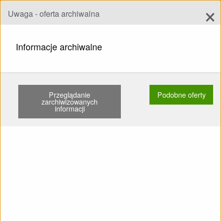
×
Uwaga - oferta archiwalna
Dodaj ofertę
add
Szukaj
Informacje archiwalne
STRONA GŁÓWNA
UPRZĘŻE
DLA POCZĄTKUJĄCYCH
ADVANCE SUCCESS 5 M UŻYWANE …
Przeglądanie
Podobne oferty
zarchiwizowanych
informacji
Pokaż
Główne kategorie
SPRZEDAM: Uprzęża Dla
początkujących Advance
Success 5 M Używane
Karabinki Spadochron
zapasowy pod tyłkiem