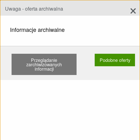
×
Uwaga - oferta archiwalna
Dodaj ofertę
add
Szukaj
Informacje archiwalne
STRONA GŁÓWNA
SKRZYDŁA
EN B
AIRDESIGN SOAR 85-105KG LISTOWANY ODCIĄŻONE …
Przeglądanie
Podobne oferty
zarchiwizowanych
informacji
Pokaż
Główne kategorie
SPRZEDAM: Skrzydło EN B
AirDesign soar 85-105kg
Listowany Odciążone Brak
SIV Żadnego latania po
piasku Drzewa nie