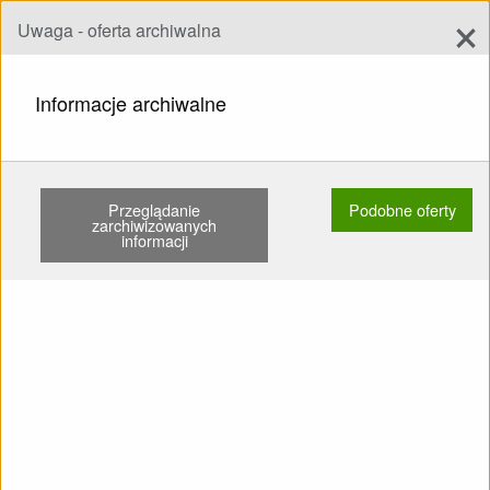
×
Uwaga - oferta archiwalna
Dodaj ofertę
add
Szukaj
Informacje archiwalne
STRONA GŁÓWNA
SKRZYDŁA
EN C
AXIS VEGA 6 L 95-112KG …
Przeglądanie
Podobne oferty
Pokaż
Główne kategorie
zarchiwizowanych
informacji
SPRZEDAM: Skrzydło EN C
AXIS VEGA 6 L 95-112kg
Listowany Brak SIV Drzewa
nie Nie kąpany KT świeża Z
kopertowym workiem