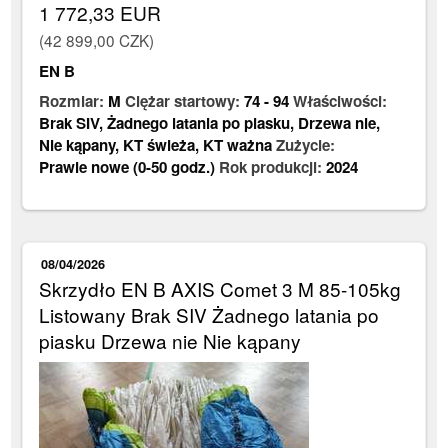
1 772,33 EUR
(42 899,00 CZK)
EN B
Rozmiar:
M
Ciężar startowy:
74
-
94
Właściwości:
Brak SIV
,
Żadnego latania po piasku
,
Drzewa nie
,
Nie kąpany
,
KT świeża
,
KT ważna
Zużycie:
Prawie nowe (0-50 godz.)
Rok produkcji:
2024
08/04/2026
Skrzydło EN B AXIS Comet 3 M 85-105kg
Listowany Brak SIV Żadnego latania po
piasku Drzewa nie Nie kąpany