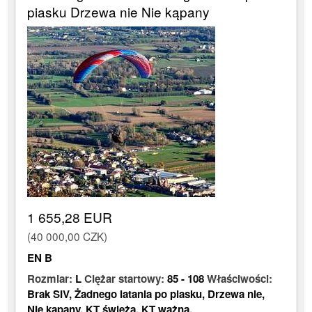
piasku Drzewa nie Nie kąpany
1 655,28 EUR
(40 000,00 CZK)
EN B
Rozmiar:
L
Ciężar startowy:
85
-
108
Właściwości:
Brak SIV
,
Żadnego latania po piasku
,
Drzewa nie
,
Nie kąpany
,
KT świeża
,
KT ważna
,