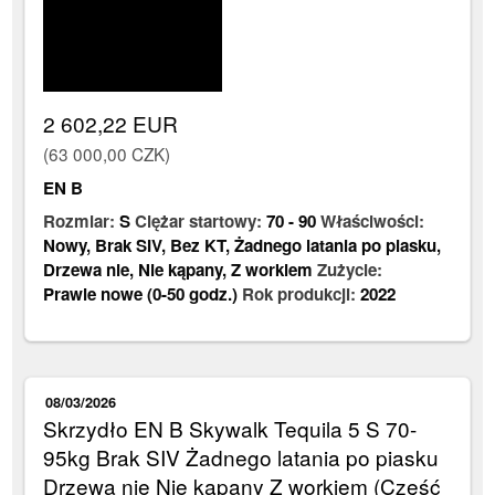
2 602,22 EUR
(63 000,00 CZK)
EN B
Rozmiar:
S
Ciężar startowy:
70
-
90
Właściwości:
Nowy
,
Brak SIV
,
Bez KT
,
Żadnego latania po piasku
,
Drzewa nie
,
Nie kąpany
,
Z workiem
Zużycie:
Prawie nowe (0-50 godz.)
Rok produkcji:
2022
08/03/2026
Skrzydło EN B Skywalk Tequila 5 S 70-
95kg Brak SIV Żadnego latania po piasku
Drzewa nie Nie kąpany Z workiem (Część