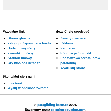
Przydatne linki
Może Ci się spodobać
Strona główna
Zasady i warunki
Zaloguj
/
Zapomniane hasło
Reklama
Dodaj nową ofertę
Partnerzy
Zweryfikuj ofertę
Informacje / Kontakt
Szablon umowy
Podstawowa szkoła lotów
Czy ktoś coś ukradł?
paralotnią
Wydrukuj stronę
Skontaktuj się z nami
Facebook
Wyślij wiadomość zwrotną
©
paragliding-bazar.cz
2026.
Utworzony przez
cosmirproduction.com
.