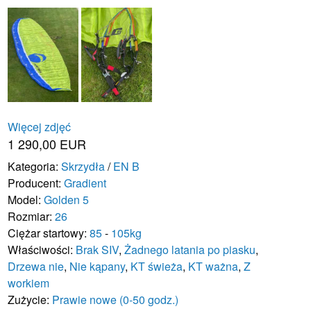
Więcej zdjęć
1 290,00 EUR
Kategoria:
Skrzydła
/
EN B
Producent:
Gradient
Model:
Golden 5
Rozmiar:
26
Ciężar startowy:
85
-
105kg
Właściwości:
Brak SIV
,
Żadnego latania po piasku
,
Drzewa nie
,
Nie kąpany
,
KT świeża
,
KT ważna
,
Z
workiem
Zużycie:
Prawie nowe (0-50 godz.)