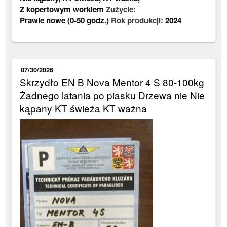
Z kopertowym workiem
Zużycie:
Prawie nowe (0-50 godz.)
Rok produkcji:
2024
07/30/2026
Skrzydło EN B Nova Mentor 4 S 80-100kg
Żadnego latania po piasku Drzewa nie Nie
kąpany KT świeża KT ważna