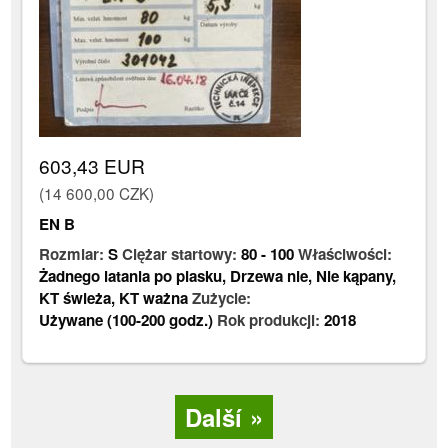
603,43 EUR
(14 600,00 CZK)
EN B
Rozmiar:
S
Ciężar startowy:
80
-
100
Właściwości:
Żadnego latania po piasku
,
Drzewa nie
,
Nie kąpany
,
KT świeża
,
KT ważna
Zużycie:
Używane (100-200 godz.)
Rok produkcji:
2018
Další