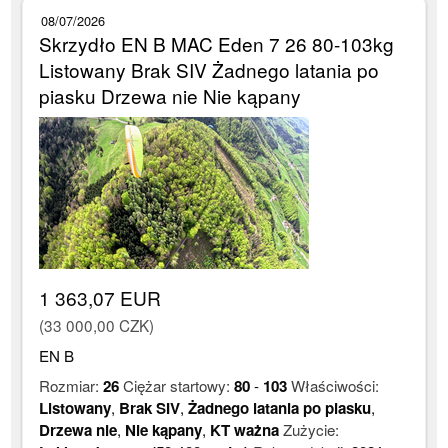
08/07/2026
Skrzydło EN B MAC Eden 7 26 80-103kg
Listowany Brak SIV Żadnego latania po
piasku Drzewa nie Nie kąpany
1 363,07 EUR
(33 000,00 CZK)
EN B
Rozmiar:
26
Ciężar startowy:
80
-
103
Właściwości:
Listowany
,
Brak SIV
,
Żadnego latania po piasku
,
Drzewa nie
,
Nie kąpany
,
KT ważna
Zużycie: