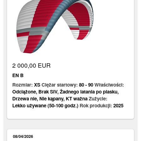
2 000,00 EUR
EN B
Rozmiar:
XS
Ciężar startowy:
80
-
90
Właściwości:
Odciążone
,
Brak SIV
,
Żadnego latania po piasku
,
Drzewa nie
,
Nie kąpany
,
KT ważna
Zużycie:
Lekko używane (50-100 godz.)
Rok produkcji:
2025
08/04/2026