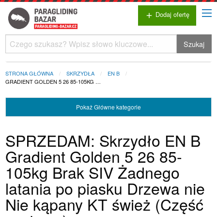
Dodaj ofertę
add
Szukaj
STRONA GŁÓWNA
SKRZYDŁA
EN B
GRADIENT GOLDEN 5 26 85-105KG …
Pokaż
Główne kategorie
SPRZEDAM: Skrzydło EN B
Gradient Golden 5 26 85-
105kg Brak SIV Żadnego
latania po piasku Drzewa nie
Nie kąpany KT śwież (Część