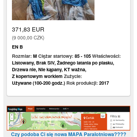
371,83 EUR
(9 000,00 CZK)
EN B
Rozmiar:
M
Ciężar startowy:
85
-
105
Właściwości:
Listowany
,
Brak SIV
,
Żadnego latania po piasku
,
Drzewa nie
,
Nie kąpany
,
KT ważna
,
Z kopertowym workiem
Zużycie:
Używane (100-200 godz.)
Rok produkcji:
2017
Czy podoba Ci się nowa MAPA Paralotniowa????