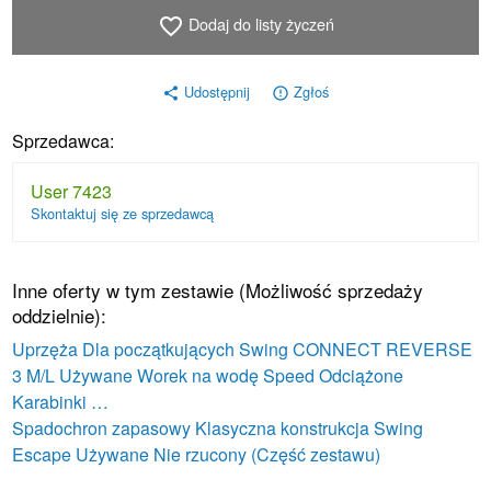
Dodaj do listy życzeń
favorite_border
Udostępnij
Zgłoś
share
error_outline
Sprzedawca:
User 7423
Skontaktuj się ze sprzedawcą
Inne oferty w tym zestawie (Możliwość sprzedaży
oddzielnie):
Uprzęża Dla początkujących Swing CONNECT REVERSE
3 M/L Używane Worek na wodę Speed Odciążone
Karabinki …
Spadochron zapasowy Klasyczna konstrukcja Swing
Escape Używane Nie rzucony (Część zestawu)