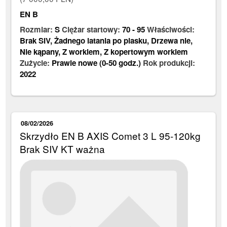
EN B
Rozmiar:
S
Ciężar startowy:
70
-
95
Właściwości:
Brak SIV
,
Żadnego latania po piasku
,
Drzewa nie
,
Nie kąpany
,
Z workiem
,
Z kopertowym workiem
Zużycie:
Prawie nowe (0-50 godz.)
Rok produkcji:
2022
08/02/2026
Skrzydło EN B AXIS Comet 3 L 95-120kg
Brak SIV KT ważna