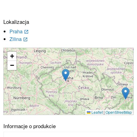
Lokalizacja
Praha
launch
Zilina
launch
+
Ładowanie...
−
Leaflet
|
OpenStreetMap
Informacje o produkcie