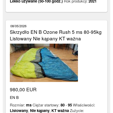
Lekko używane (50-100 godz.)
Rok produkcji:
2021
08/05/2026
Skrzydło EN B Ozone Rush 5 ms 80-95kg
Listowany Nie kąpany KT ważna
980,00 EUR
EN B
Rozmiar:
ms
Ciężar startowy:
80
-
95
Właściwości:
Listowany
,
Nie kąpany
,
KT ważna
Zużycie: