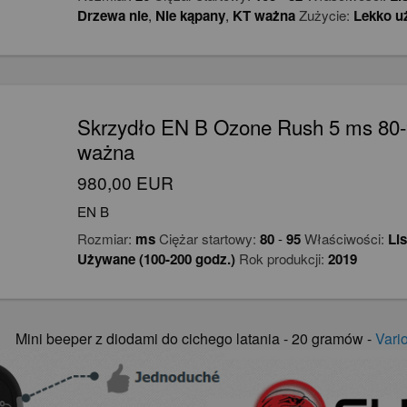
Drzewa nie
,
Nie kąpany
,
KT ważna
Zużycie:
Lekko u
Skrzydło EN B Ozone Rush 5 ms 80-
ważna
980,00 EUR
EN B
Rozmiar:
ms
Ciężar startowy:
80
-
95
Właściwości:
Li
Używane (100-200 godz.)
Rok produkcji:
2019
Mini beeper z diodami do cichego latania - 20 gramów -
Vari