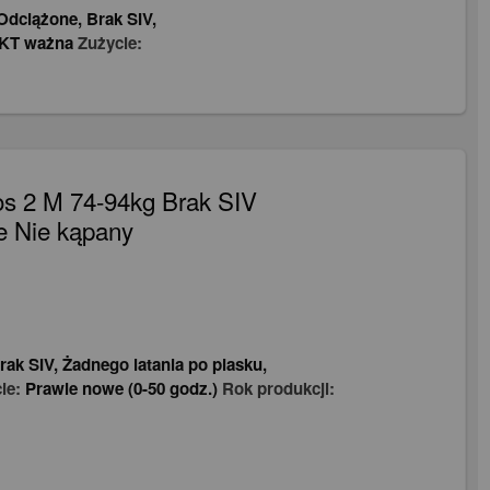
Odciążone
,
Brak SIV
,
KT ważna
Zużycie:
s 2 M 74-94kg Brak SIV
e Nie kąpany
rak SIV
,
Żadnego latania po piasku
,
ie:
Prawie nowe (0-50 godz.)
Rok produkcji: