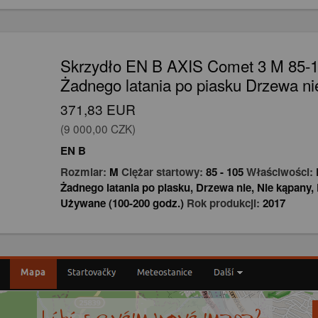
Skrzydło EN B AXIS Comet 3 M 85-1
Żadnego latania po piasku Drzewa ni
371,83 EUR
(9 000,00 CZK)
EN B
Rozmiar:
M
Ciężar startowy:
85
-
105
Właściwości:
Żadnego latania po piasku
,
Drzewa nie
,
Nie kąpany
,
Używane (100-200 godz.)
Rok produkcji:
2017