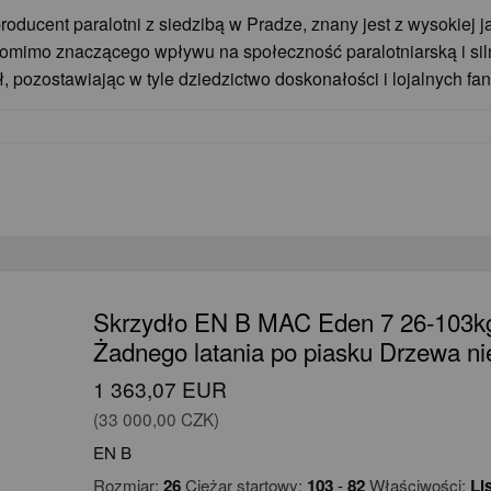
producent paralotni z siedzibą w Pradze, znany jest z wysokiej 
omimo znaczącego wpływu na społeczność paralotniarską i sil
, pozostawiając w tyle dziedzictwo doskonałości i lojalnych f
Skrzydło EN B MAC Eden 7 26-103kg
Żadnego latania po piasku Drzewa ni
1 363,07 EUR
(33 000,00 CZK)
EN B
Rozmiar:
26
Ciężar startowy:
103
-
82
Właściwości:
Li