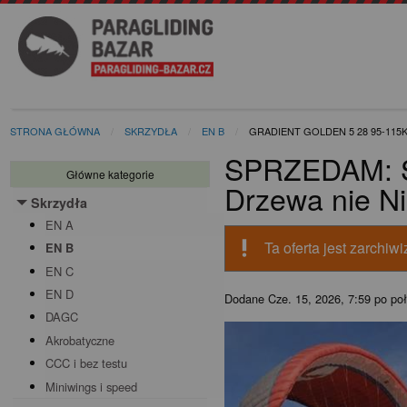
STRONA GŁÓWNA
SKRZYDŁA
EN B
GRADIENT GOLDEN 5 28 95-115
SPRZEDAM: Sk
Główne kategorie
Drzewa nie N
Skrzydła
Toggle menu
EN A
priority_high
Ta oferta jest zarchiw
EN B
EN C
EN D
Dodane
Cze. 15, 2026, 7:59 po po
DAGC
Akrobatyczne
CCC i bez testu
Miniwings i speed