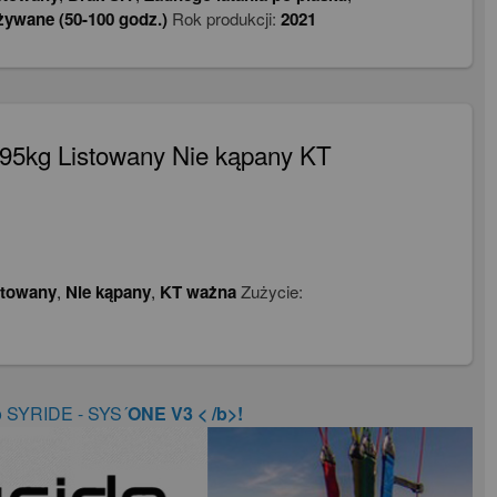
żywane (50-100 godz.)
Rok produkcji:
2021
95kg Listowany Nie kąpany KT
stowany
,
Nie kąpany
,
KT ważna
Zużycie:
o SYRIDE - SYS´
ONE V3 < /b>!