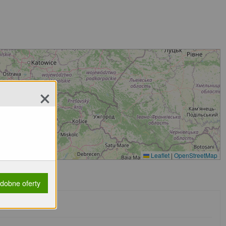
×
Leaflet
|
OpenStreetMap
dobne oferty