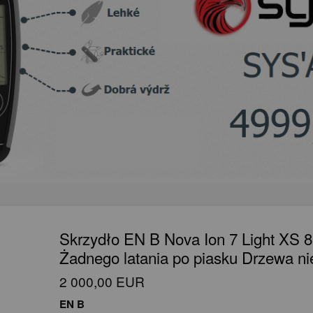
Skrzydło EN B Nova Ion 7 Light XS 
Żadnego latania po piasku Drzewa ni
2 000,00 EUR
EN B