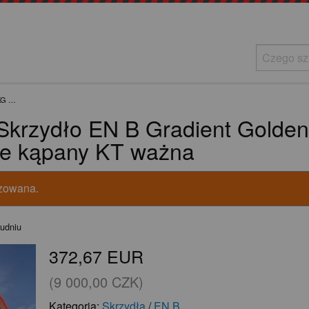
KG …
rzydło EN B Gradient Golden 
ie kąpany KT ważna
izowana.
łudniu
372,67 EUR
(9 000,00 CZK)
Kategoria:
Skrzydła
/
EN B