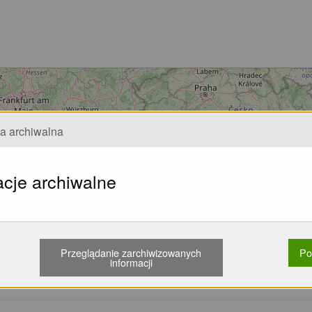
Ładowanie...
ta archiwalna
acje archiwalne
e
Przeglądanie zarchiwizowanych
Po
informacji