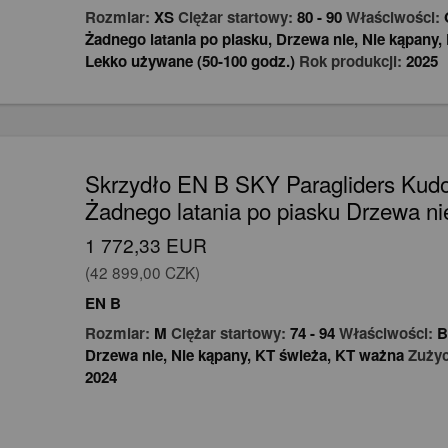
Rozmiar:
XS
Ciężar startowy:
80
-
90
Właściwości:
Żadnego latania po piasku
,
Drzewa nie
,
Nie kąpany
,
Lekko używane (50-100 godz.)
Rok produkcji:
2025
Skrzydło EN B SKY Paragliders Kudo
Żadnego latania po piasku Drzewa ni
1 772,33 EUR
(42 899,00 CZK)
EN B
Rozmiar:
M
Ciężar startowy:
74
-
94
Właściwości:
B
Drzewa nie
,
Nie kąpany
,
KT świeża
,
KT ważna
Zużyc
2024