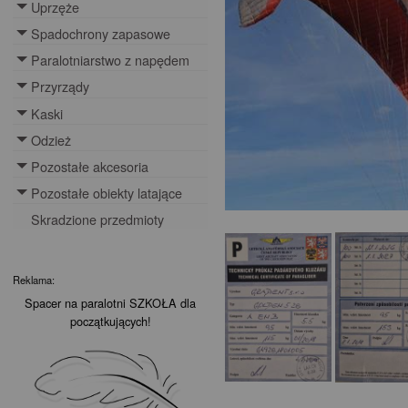
Uprzęże
Toggle menu
Spadochrony zapasowe
Toggle menu
Paralotniarstwo z napędem
Toggle menu
Przyrządy
Toggle menu
Kaski
Toggle menu
Odzież
Toggle menu
Pozostałe akcesoria
Toggle menu
Pozostałe obiekty latające
Toggle menu
Skradzione przedmioty
Reklama:
Spacer na paralotni SZKOŁA dla
początkujących!