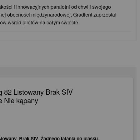
jakości i innowacyjnych paralotni od chwili swojego
nej obecności międzynarodowej, Gradient zaprzestał
anów wśród pilotów na całym świecie.
 82 Listowany Brak SIV
e Nie kąpany
stowany
,
Brak SIV
,
Żadnego latania po piasku
,