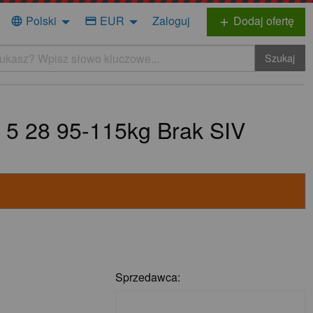
Polski
EUR
Zaloguj
Dodaj ofertę
language
credit_card
add
Szukaj
5 28 95-115kg Brak SIV
Sprzedawca: