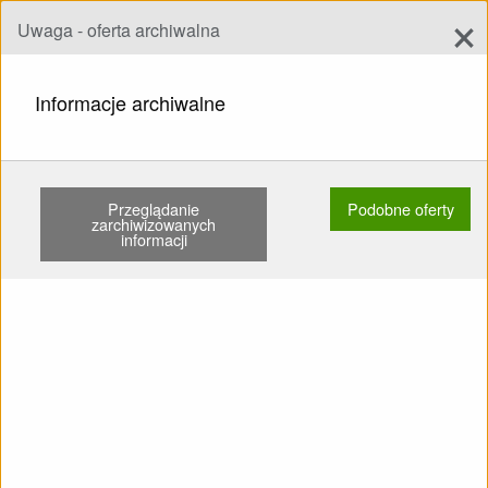
×
Uwaga - oferta archiwalna
Dodaj ofertę
add
Szukaj
Informacje archiwalne
STRONA GŁÓWNA
UPRZĘŻE
DLA POCZĄTKUJĄCYCH
KARPOFLY XION UŻYWANE SPADOCHRON ZAPASOWY …
Przeglądanie
Podobne oferty
zarchiwizowanych
informacji
Pokaż
Główne kategorie
SPRZEDAM: Uprzęża Dla
początkujących Karpofly Xion
Używane Spadochron
zapasowy pod tyłkiem
Karabinki Ochraniacz z pianki