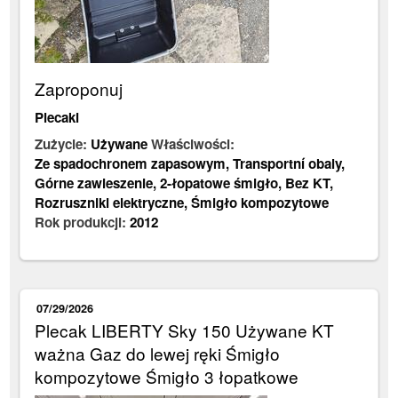
Zaproponuj
Plecaki
Zużycie:
Używane
Właściwości:
Ze spadochronem zapasowym
,
Transportní obaly
,
Górne zawieszenie
,
2-łopatowe śmigło
,
Bez KT
,
Rozruszniki elektryczne
,
Śmigło kompozytowe
Rok produkcji:
2012
07/29/2026
Plecak LIBERTY Sky 150 Używane KT
ważna Gaz do lewej ręki Śmigło
kompozytowe Śmigło 3 łopatkowe