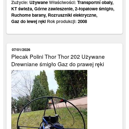
Zużycie:
Używane
Właściwości:
Transportní obaly
,
KT świeża
,
Górne zawieszenie
,
2-łopatowe śmigło
,
Ruchome barany
,
Rozruszniki elektryczne
,
Gaz do lewej ręki
Rok produkcji:
2008
07/01/2026
Plecak Polini Thor Thor 202 Używane
Drewniane śmigło Gaz do prawej ręki