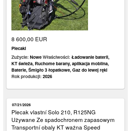
8 600,00 EUR
Plecaki
Zużycie:
Nowe
Właściwości:
Ładowanie baterii
,
KT świeża
,
Ruchome barany
,
aplikacja mobilna
,
Baterie
,
Śmigło 3 łopatkowe
,
Gaz do lewej ręki
Rok produkcji:
2026
07/21/2026
Plecak vlastní Solo 210, R125NG
Używane Ze spadochronem zapasowym
Transportní obaly KT ważna Speed