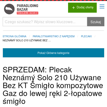
Dodaj ofertę
add
Szukaj
STRONA GŁÓWNA
PARALOTNIARSTWO Z NAPĘDEM
PLECAKI
NEZNÁMÝ SOLO 210 UŻYWANE BEZ …
Pokaż
Główne kategorie
SPRZEDAM: Plecak
Neznámý Solo 210 Używane
Bez KT Śmigło kompozytowe
Gaz do lewej ręki 2-łopatowe
śmigło