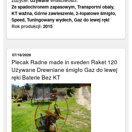
Zużycie:
Używane
Właściwości:
Ze spadochronem zapasowym
,
Transportní obaly
,
KT ważna
,
Górne zawieszenie
,
2-łopatowe śmigło
,
Speed
,
Tuningowany wydech
,
Gaz do lewej ręki
Rok produkcji:
2015
07/18/2026
Plecak Radne made in sveden Raket 120
Używane Drewniane śmigło Gaz do lewej
ręki Baterie Bez KT