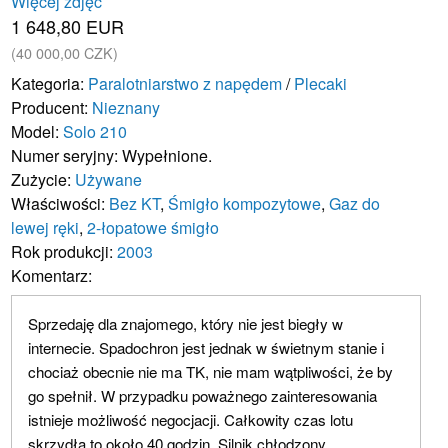
Więcej zdjęć
1 648,80 EUR
(40 000,00 CZK)
Kategoria:
Paralotniarstwo z napędem
/
Plecaki
Producent:
Nieznany
Model:
Solo 210
Numer seryjny: Wypełnione.
Zużycie:
Używane
Właściwości:
Bez KT
,
Śmigło kompozytowe
,
Gaz do
lewej ręki
,
2-łopatowe śmigło
Rok produkcji:
2003
Komentarz:
Sprzedaję dla znajomego, który nie jest biegły w
internecie. Spadochron jest jednak w świetnym stanie i
chociaż obecnie nie ma TK, nie mam wątpliwości, że by
go spełnił. W przypadku poważnego zainteresowania
istnieje możliwość negocjacji. Całkowity czas lotu
skrzydła to około 40 godzin. Silnik chłodzony