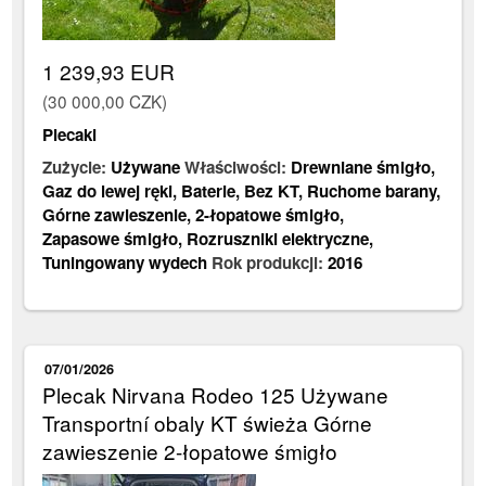
1 239,93 EUR
(30 000,00 CZK)
Plecaki
Zużycie:
Używane
Właściwości:
Drewniane śmigło
,
Gaz do lewej ręki
,
Baterie
,
Bez KT
,
Ruchome barany
,
Górne zawieszenie
,
2-łopatowe śmigło
,
Zapasowe śmigło
,
Rozruszniki elektryczne
,
Tuningowany wydech
Rok produkcji:
2016
07/01/2026
Plecak Nirvana Rodeo 125 Używane
Transportní obaly KT świeża Górne
zawieszenie 2-łopatowe śmigło