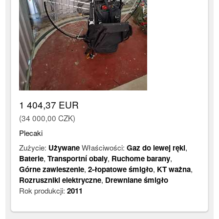
1 404,37 EUR
(34 000,00 CZK)
Plecaki
Zużycie:
Używane
Właściwości:
Gaz do lewej ręki
,
Baterie
,
Transportní obaly
,
Ruchome barany
,
Górne zawieszenie
,
2-łopatowe śmigło
,
KT ważna
,
Rozruszniki elektryczne
,
Drewniane śmigło
Rok produkcji:
2011