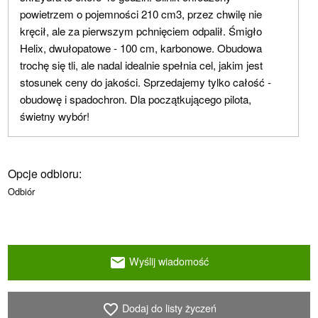
powietrzem o pojemności 210 cm3, przez chwilę nie
kręcił, ale za pierwszym pchnięciem odpalił. Śmigło
Helix, dwułopatowe - 100 cm, karbonowe. Obudowa
trochę się tli, ale nadal idealnie spełnia cel, jakim jest
stosunek ceny do jakości. Sprzedajemy tylko całość -
obudowę i spadochron. Dla początkującego pilota,
świetny wybór!
Opcje odbioru:
Odbiór
Wyślij wiadomość
email
Dodaj do listy życzeń
favorite_border