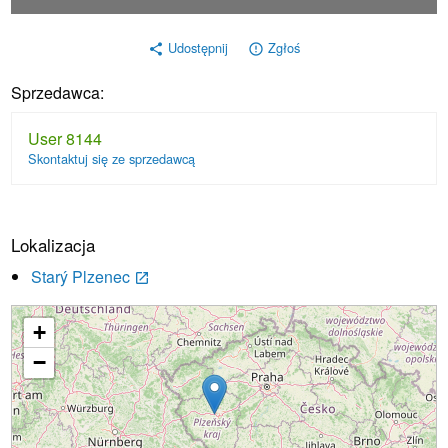
Udostępnij
Zgłoś
share
error_outline
Sprzedawca:
User 8144
Skontaktuj się ze sprzedawcą
Lokalizacja
Starý Plzenec
launch
+
Ładowanie...
−