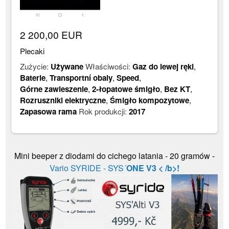
2 200,00 EUR
Plecaki
Zużycie:
Używane
Właściwości:
Gaz do lewej ręki
,
Baterie
,
Transportní obaly
,
Speed
,
Górne zawieszenie
,
2-łopatowe śmigło
,
Bez KT
,
Rozruszniki elektryczne
,
Śmigło kompozytowe
,
Zapasowa rama
Rok produkcji:
2017
Mini beeper z diodami do cichego latania - 20 gramów -
Vario SYRIDE - SYS´
ONE V3 < /b>!