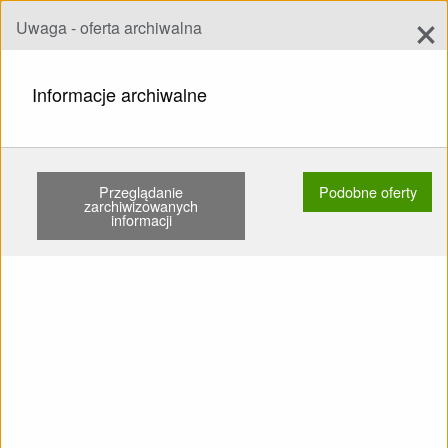
×
Uwaga - oferta archiwalna
Dodaj ofertę
add
Szukaj
Informacje archiwalne
STRONA GŁÓWNA
PARALOTNIARSTWO Z NAPĘDEM
PLECAKI
NIRVANA INSTINCT 230 UŻYWANE GAZ …
Przeglądanie
Podobne oferty
zarchiwizowanych
informacji
Pokaż
Główne kategorie
SPRZEDAM: Plecak Nirvana
Instinct 230 Używane Gaz do
lewej ręki Ładowanie baterii
Baterie Transportní obaly
Spee