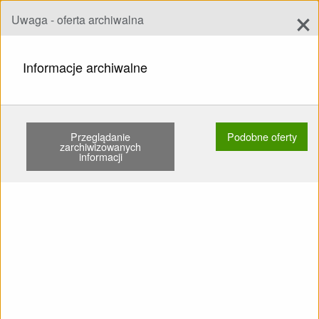
×
Uwaga - oferta archiwalna
Dodaj ofertę
add
Szukaj
Informacje archiwalne
STRONA GŁÓWNA
SKRZYDŁA
EN C
NIVIUK ARTIK 6 23 70-90KG …
Przeglądanie
Podobne oferty
Pokaż
Główne kategorie
zarchiwizowanych
informacji
SPRZEDAM: Skrzydło EN C
Niviuk Artik 6 23 70-90kg
Listowany Żadnego latania
po piasku Drzewa nie Nie
kąpany