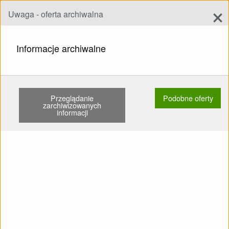
×
Uwaga - oferta archiwalna
Dodaj ofertę
add
Szukaj
Informacje archiwalne
STRONA GŁÓWNA
SKRZYDŁA
MINIWINGS I SPEED
NIVIUK ROLLER 2 18 80-110KG …
Przeglądanie
Podobne oferty
zarchiwizowanych
informacji
Pokaż
Główne kategorie
SPRZEDAM: Skrzydło Niviuk
Roller 2 18 80-110kg Brak
SIV Żadnego latania po
piasku Drzewa nie Nie
kąpany KT świeża