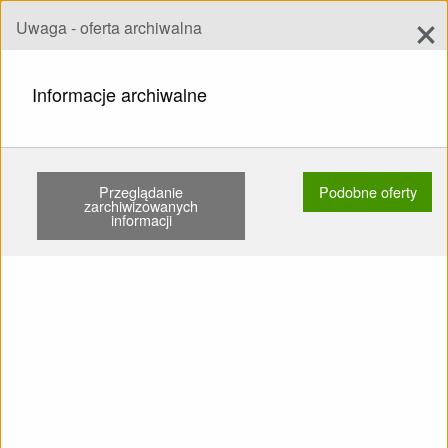
×
Uwaga - oferta archiwalna
Dodaj ofertę
add
Szukaj
Informacje archiwalne
STRONA GŁÓWNA
UPRZĘŻE
DLA POCZĄTKUJĄCYCH
X DREAMFLY (SCHWEIZ) X-SENSE L …
Przeglądanie
Podobne oferty
zarchiwizowanych
informacji
Pokaż
Główne kategorie
SPRZEDAM: Uprzęża Dla
początkujących x dreamfly
(Schweiz) X-Sense L
Używane Karabinki
Ochraniacz z pianki Z